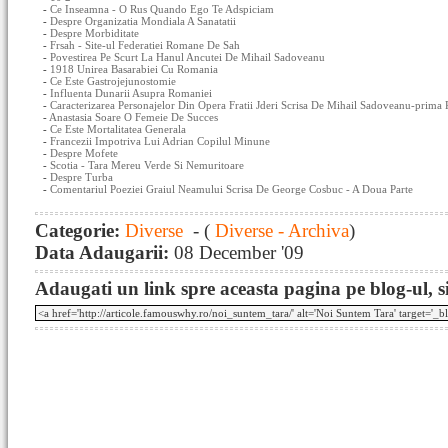
-
Ce Inseamna - O Rus Quando Ego Te Adspiciam
-
Despre Organizatia Mondiala A Sanatatii
-
Despre Morbiditate
-
Frsah - Site-ul Federatiei Romane De Sah
-
Povestirea Pe Scurt La Hanul Ancutei De Mihail Sadoveanu
-
1918 Unirea Basarabiei Cu Romania
-
Ce Este Gastrojejunostomie
-
Influenta Dunarii Asupra Romaniei
-
Caracterizarea Personajelor Din Opera Fratii Jderi Scrisa De Mihail Sadoveanu-prima 
-
Anastasia Soare O Femeie De Succes
-
Ce Este Mortalitatea Generala
-
Francezii Impotriva Lui Adrian Copilul Minune
-
Despre Mofete
-
Scotia - Tara Mereu Verde Si Nemuritoare
-
Despre Turba
-
Comentariul Poeziei Graiul Neamului Scrisa De George Cosbuc - A Doua Parte
Categorie:
Diverse
- (
Diverse - Archiva
)
Data Adaugarii:
08 December '09
Adaugati un link spre aceasta pagina pe blog-ul, si