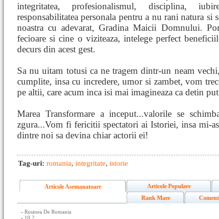
integritatea, profesionalismul, disciplina, iu
responsabilitatea personala pentru a nu rani natura si 
noastra cu adevarat, Gradina Maicii Domnului. Portu
fecioare si cine o viziteaza, intelege perfect beneficii
decurs din acest gest.
Sa nu uitam totusi ca ne tragem dintr-un neam vechi, 
cumplite, insa cu incredere, umor si zambet, vom trece
pe altii, care acum inca isi mai imagineaza ca detin put
Marea Transformare a inceput...valorile se schimb
zgura...Vom fi fericitii spectatori ai Istoriei, insa mi-
dintre noi sa devina chiar actorii ei!
Tag-uri:
romania
,
integritate
,
istorie
Articole Populare
Articole Asemanatoare
Rank Mare
Coment
-
Rusinea De Romania
-
10 2