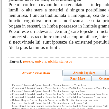
Poetul confera cuvantului materialitate si independ
lumii, o alta stare a materiei si singura posibilitate
nemurirea. Functia traditionala a limbajului, cea de 
functie cognitiva prin metamorfozarea acestuia pr
bogata in sensuri, in limba poazeasca in limitele grama
Poetul este un adevarat Demiurg care topeste in metafo
concret si abstract, intre timp si atemporabilitate, intre
si necuvintele lui, sunt ipostaze ale existentei poetului
‘de la plus la minus infinit’.
Tag-uri:
poezie
,
univers
,
nichita stanescu
Articole Populare
Articole Asemanatoare
Rank Mare
Coment
-
Universul Poetic Al Operei Poetului Nichita Stanescu-a Treia Parte
-
Comentariul Poeziei Leoaica Tanara Iubirea Scrisa De Nichita Stanescu - A Doua Parte
-
Universul Poetic Al Operei Poetului Nichita Stanescu-prima Parte
-
Comentariul Poeziei Leoaica Tanara Iubirea Scrisa De Nichita Stanescu- A Patra Parte
-
Comentariul Poeziei Leoaica Tanara Iubirea Scrisa De Nichita Stanescu- Prima Parte
-
Referat Despre Poezia Elegia A Zecea Scrisa De Nichita Stanescu-prima Parte
-
Universul Poetic Al Operei Poetului Nichita Stanescu-a Cincea Parte
-
Comentariul Poeziei Leoaica Tanara Iubirea Scrisa De Nichita Stanescu- A Sasea Parte
-
Referat Despre Poezia Testament Scrisa De Nichita Stanescu-prima Parte