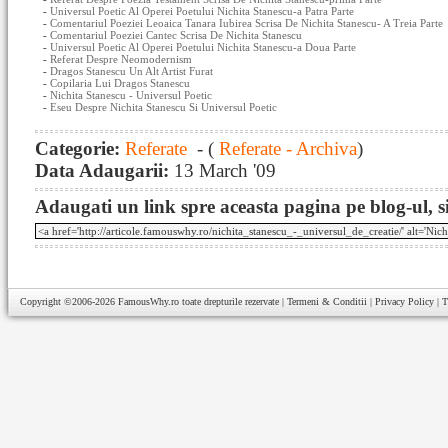
-
Universul Poetic Al Operei Poetului Nichita Stanescu-a Patra Parte
-
Comentariul Poeziei Leoaica Tanara Iubirea Scrisa De Nichita Stanescu- A Treia Parte
-
Comentariul Poeziei Cantec Scrisa De Nichita Stanescu
-
Universul Poetic Al Operei Poetului Nichita Stanescu-a Doua Parte
-
Referat Despre Neomodernism
-
Dragos Stanescu Un Alt Artist Furat
-
Copilaria Lui Dragos Stanescu
-
Nichita Stanescu - Universul Poetic
-
Eseu Despre Nichita Stanescu Si Universul Poetic
Categorie:
Referate
- (
Referate - Archiva
)
Data Adaugarii:
13 March '09
Adaugati un link spre aceasta pagina pe blog-ul, si
Copyright ©2006-2026
FamousWhy.ro
toate drepturile rezervate |
Termeni & Conditii
|
Privacy Policy
|
T