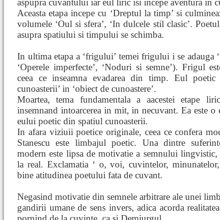
aspupra cuvantului iar eul liric isi incepe aventura in 
Aceasta etapa incepe cu ‘Dreptul la timp’ si culminea
volumele ‘Oul si sfera’, ‘In dulcele stil clasic’. Poetu
asupra spatiului si timpului se schimba.
In ultima etapa a ‘frigului’ temei frigului i se adauga 
‘Operele imperfecte’, ‘Noduri si semne’). Frigul este
ceea ce inseamna evadarea din timp. Eul poetic 
cunoasterii’ in ‘obiect de cunoastere’.
Moartea, tema fundamentala a aacestei etape liri
insemnand intoarcerea in mit, in necuvant. Ea este o 
eului poetic din spatiul cunoasterii.
In afara viziuii poetice originale, ceea ce confera mode
Stanescu este limbajul poetic. Una dintre suferin
modern este lipsa de motivatie a semnului lingvistic, 
la real. Exclamatia ‘ o, voi, cuvintelor, minunatelor
bine atitudinea poetului fata de cuvant.
Negasind motivatie din semnele arbitrare ale unei limb
gandirii umane de sens invers, adica acorda realitate
pornind de la cuvinte, ca si Demiurgul.