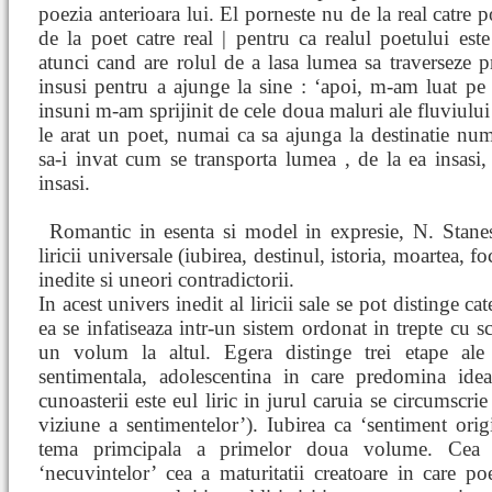
poezia anterioara lui. El porneste nu de la real catre p
de la poet catre real | pentru ca realul poetului este
atunci cand are rolul de a lasa lumea sa traverseze p
insusi pentru a ajunge la sine : ‘apoi, m-am luat pe
insuni m-am sprijinit de cele doua maluri ale fluviului
le arat un poet, numai ca sa ajunga la destinatie nu
sa-i invat cum se transporta lumea , de la ea insasi,
insasi.
Romantic in esenta si model in expresie, N. Stan
liricii universale (iubirea, destinul, istoria, moartea, f
inedite si uneori contradictorii.
In acest univers inedit al liricii sale se pot distinge ca
ea se infatiseaza intr-un sistem ordonat in trepte cu s
un volum la altul. Egera distinge trei etape ale li
sentimentala, adolescentina in care predomina ideal
cunoasterii este eul liric in jurul caruia se circumscrie
viziune a sentimentelor’). Iubirea ca ‘sentiment origi
tema primcipala a primelor doua volume. Cea 
‘necuvintelor’ cea a maturitatii creatoare in care po