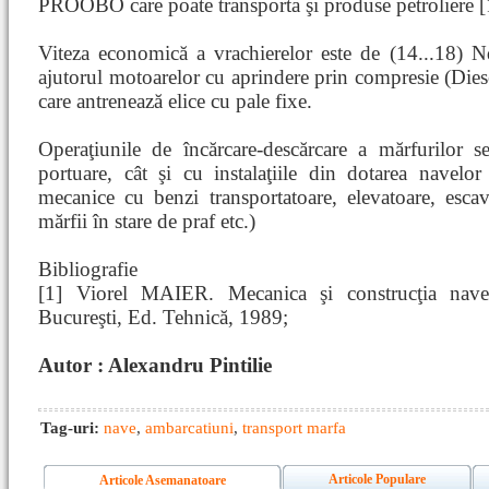
PROOBO care poate transporta şi produse petroliere [
Viteza economică a vrachierelor este de (14...18) N
ajutorul motoarelor cu aprindere prin compresie (Diese
care antrenează elice cu pale fixe.
Operaţiunile de încărcare-descărcare a mărfurilor se 
portuare, cât şi cu instalaţiile din dotarea navelor 
mecanice cu benzi transportatoare, elevatoare, escav
mărfii în stare de praf etc.)
Bibliografie
[1] Viorel MAIER. Mecanica şi construcţia navei
Bucureşti, Ed. Tehnică, 1989;
Autor : Alexandru Pintilie
Tag-uri:
nave
,
ambarcatiuni
,
transport marfa
Articole Populare
Articole Asemanatoare