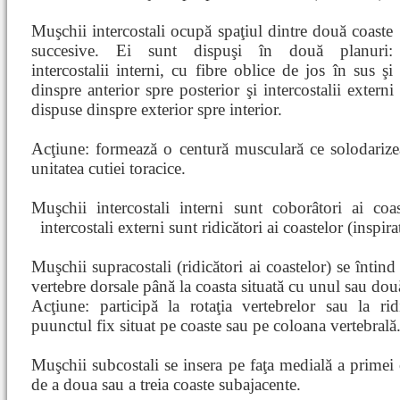
Muşchii intercostali ocupă spaţiul dintre două coaste
succesive. Ei sunt dispuşi în două planuri:
intercostalii interni, cu fibre oblice de jos în sus şi
dinspre anterior spre posterior şi intercostalii externi
dispuse dinspre exterior spre interior.
Acţiune: formează o centură musculară ce solodarizea
unitatea cutiei toracice.
Muşchii intercostali interni sunt coborâtori ai coas
intercostali externi sunt ridicători ai coastelor (inspir
Muşchii supracostali (ridicători ai coastelor) se întind
vertebre dorsale până la coasta situată cu unul sau dou
Acţiune: participă la rotaţia vertebrelor sau la ri
puunctul fix situat pe coaste sau pe coloana vertebrală
Muşchii subcostali se insera pe faţa medială a primei c
de a doua sau a treia coaste subajacente.