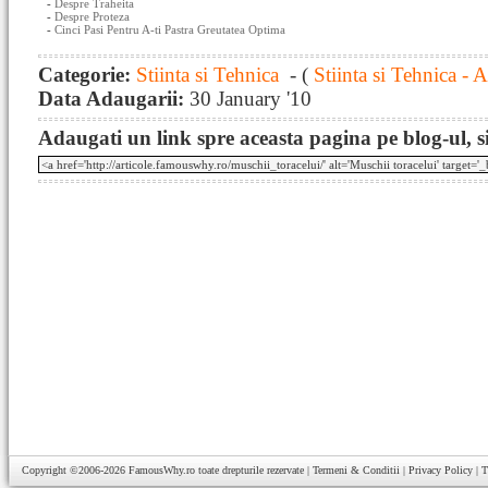
-
Despre Traheita
-
Despre Proteza
-
Cinci Pasi Pentru A-ti Pastra Greutatea Optima
Categorie:
Stiinta si Tehnica
- (
Stiinta si Tehnica - 
Data Adaugarii:
30 January '10
Adaugati un link spre aceasta pagina pe blog-ul, si
Copyright ©2006-2026
FamousWhy.ro
toate drepturile rezervate |
Termeni & Conditii
|
Privacy Policy
|
T