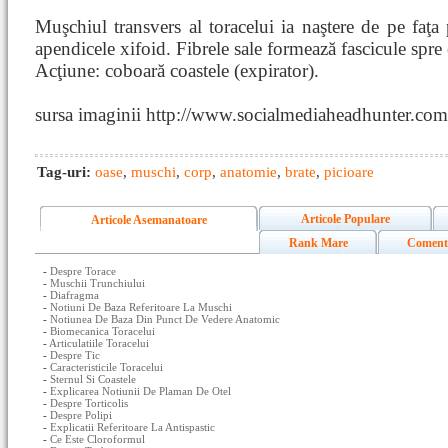
Muşchiul transvers al toracelui ia naştere de pe faţa 
apendicele xifoid. Fibrele sale formează fascicule spre c
Acţiune: coboară coastele (expirator).
sursa imaginii http://www.socialmediaheadhunter.com
Tag-uri:
oase
,
muschi
,
corp
,
anatomie
,
brate
,
picioare
Articole Populare
Articole Asemanatoare
Rank Mare
Coment
-
Despre Torace
-
Muschii Trunchiului
-
Diafragma
-
Notiuni De Baza Referitoare La Muschi
-
Notiunea De Baza Din Punct De Vedere Anatomic
-
Biomecanica Toracelui
-
Articulatiile Toracelui
-
Despre Tic
-
Caracteristicile Toracelui
-
Sternul Si Coastele
-
Explicarea Notiunii De Plaman De Otel
-
Despre Torticolis
-
Despre Polipi
-
Explicatii Referitoare La Antispastic
-
Ce Este Cloroformul