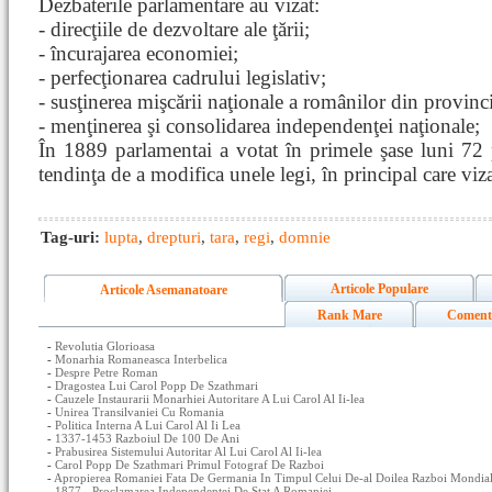
Dezbaterile parlamentare au vizat:
- direcţiile de dezvoltare ale ţării;
- încurajarea economiei;
- perfecţionarea cadrului legislativ;
- susţinerea mişcării naţionale a românilor din provinc
- menţinerea şi consolidarea independenţei naţionale;
În 1889 parlamentai a votat în primele şase luni 72 p
tendinţa de a modifica unele legi, în principal care viza
Tag-uri:
lupta
,
drepturi
,
tara
,
regi
,
domnie
Articole Populare
Articole Asemanatoare
Rank Mare
Coment
-
Revolutia Glorioasa
-
Monarhia Romaneasca Interbelica
-
Despre Petre Roman
-
Dragostea Lui Carol Popp De Szathmari
-
Cauzele Instaurarii Monarhiei Autoritare A Lui Carol Al Ii-lea
-
Unirea Transilvaniei Cu Romania
-
Politica Interna A Lui Carol Al Ii Lea
-
1337-1453 Razboiul De 100 De Ani
-
Prabusirea Sistemului Autoritar Al Lui Carol Al Ii-lea
-
Carol Popp De Szathmari Primul Fotograf De Razboi
-
Apropierea Romaniei Fata De Germania In Timpul Celui De-al Doilea Razboi Mondia
-
1877 - Proclamarea Independentei De Stat A Romaniei