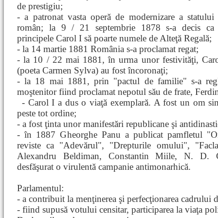
de prestigiu;
- a patronat vasta operă de modernizare a statului
român; la 9 / 21 septembrie 1878 s-a decis ca
principele Carol I să poarte numele de Alteţă Regală;
- la 14 martie 1881 România s-a proclamat regat;
- la 10 / 22 mai 1881, în urma unor festivităţi, Caro
(poeta Carmen Sylva) au fost încoronaţi;
- la 18 mai 1881, prin "pactul de familie" s-a regl
moştenitor fiind proclamat nepotul său de frate, Fer
- Carol I a dus o viaţă exemplară. A fost un om
si
peste tot ordine;
- a fost ţinta unor manifestări republicane şi antidinasti
- în 1887 Gheorghe Panu a publicat pamfletul "Om
reviste ca "Adevărul", "Drepturile omului", "Facl
Alexandru Beldiman, Constantin Miile, N. D. 
desfăşurat o virulentă campanie antimonarhică.
Parlamentul:
- a contribuit la menţinerea şi perfecţionarea cadrului 
- fiind supusă votului censitar, participarea la viaţa pol