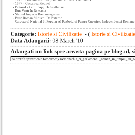
-
1877 - Cucerirea Plevnei
-
Pictorul - Carol Popp De Szathmari
-
Bun Venit In Romania
-
Sfantul Imperiu Romano-german
-
Petre Roman Ministru De Externe
-
Caracterul National Si Popular Al Razboiului Pentru Cucerirea Independentei Romane
Categorie:
Istorie si Civilizatie
- (
Istorie si Civilizati
Data Adaugarii:
08 March '10
Adaugati un link spre aceasta pagina pe blog-ul, si