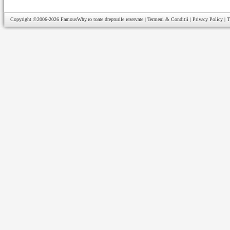
Copyright ©2006-2026
FamousWhy.ro
toate drepturile rezervate |
Termeni & Conditii
|
Privacy Policy
|
T