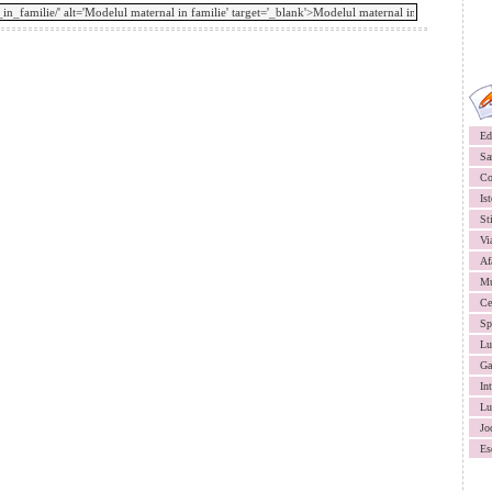
Ed
Sa
Co
Ist
St
Vi
Af
Mu
Ce
Sp
Lu
Ga
In
Lu
Jo
Es