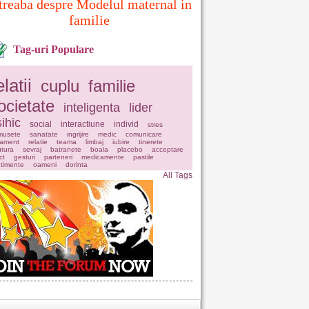
treaba despre Modelul maternal in
familie
Tag-uri Populare
elatii
cuplu
familie
ocietate
inteligenta
lider
ihic
social
interactiune
individ
stres
musete
sanatate
ingrijire
medic
comunicare
tament
relatie
teama
limbaj
iubire
tinerete
tura
sevraj
batranete
boala
placebo
acceptare
ct
gesturi
parteneri
medicamente
pastile
timente
oameni
dorinta
All Tags