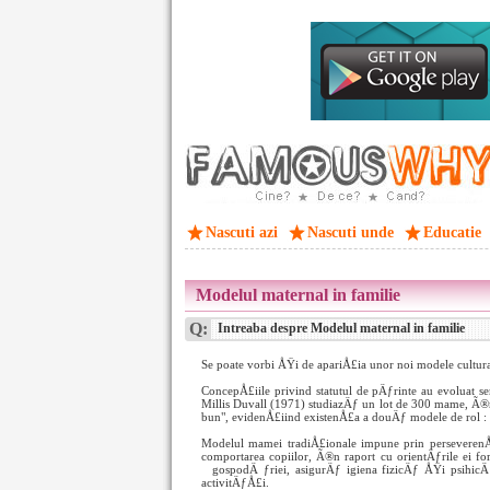
Nascuti azi
Nascuti unde
Educatie
Modelul maternal in familie
Q:
Intreaba despre Modelul maternal in familie
Se poate vorbi ÅŸi de apariÅ£ia unor noi modele culturale
ConcepÅ£iile privind statutul de pÄƒrinte au evoluat sem
Millis Duvall (1971) studiazÄƒ un lot de 300 mame, Ã
bun", evidenÅ£iind existenÅ£a a douÄƒ modele de rol :
Modelul mamei tradiÅ£ionale impune prin perseveren
comportarea copiilor, Ã®n raport cu orientÄƒrile ei 
gospodÄ
ƒriei, asigurÄƒ igiena fizicÄƒ ÅŸi psihic
activitÄƒÅ£i.