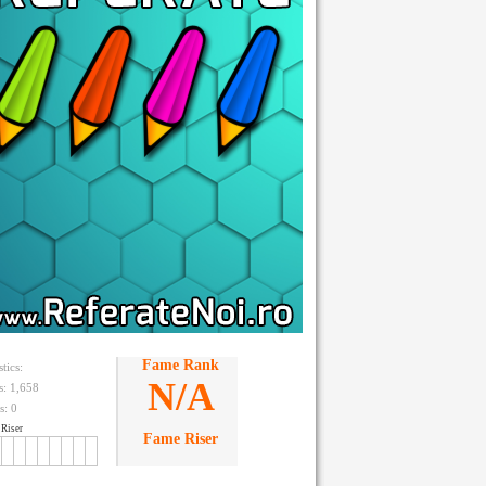
Fame Rank
stics:
N/A
ts: 1,658
s:
0
Riser
Fame Riser