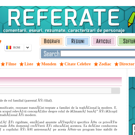
ROM
Filme
Liste
Monden
Citate Celebre
Zodiac
Director
 de rol familial (parental ÅŸi filial).
nificativ, rezonant tranziÅ£iei treptate a familiei de la tradiÅ£ional la modern. E.
®n scopul relevÄƒrii concepÅ£iilor despre rolul de â€žmamÄƒ bunÄƒ" ÅŸi â€žcopil
 tradiÅ£ional ÅŸi modern.
Å£Äƒ ÅŸi rigiditate, emiÅ£and anumite aÅŸteptÄƒri specifice Ã®n ce priveÅŸte
formale Ã®n domeniul creÅŸterii ÅŸi educaÅ£iei acestora. Ea deÅ£ine conducerea
Äƒ a copilului ÅŸi Ã®l antreneazÄƒ pe acesta Ã®ntr-un program bine stabilit de