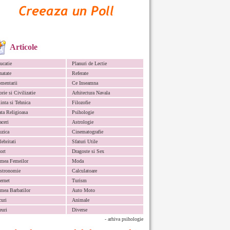
Articole
ucatie
Planuri de Lectie
natate
Referate
mentarii
Ce Inseamna
orie si Civilizatie
Arhitectura Navala
iinta si Tehnica
Filozofie
ata Religioasa
Psihologie
aceri
Astrologie
zica
Cinematografie
lebritati
Sfaturi Utile
ort
Dragoste si Sex
mea Femeilor
Moda
stronomie
Calculatoare
ternet
Turism
mea Barbatilor
Auto Moto
curi
Animale
euri
Diverse
- arhiva psihologie