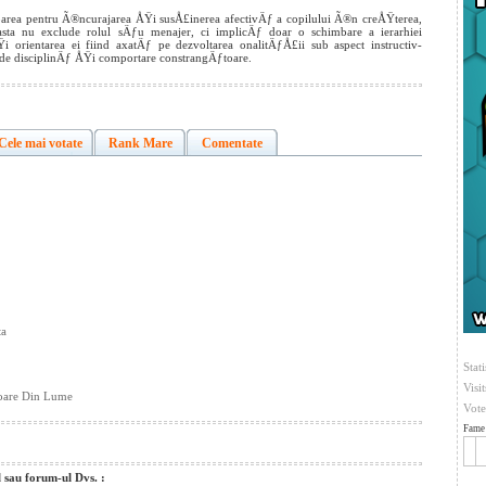
ea pentru Ã®ncurajarea ÅŸi susÅ£inerea afectivÄƒ a copilului Ã®n creÅŸterea,
asta nu exclude rolul sÄƒu menajer, ci implicÄƒ doar o schimbare a ierarhiei
Ÿi orientarea ei fiind axatÄƒ pe dezvoltarea onalitÄƒÅ£ii sub aspect instructiv-
 de disciplinÄƒ ÅŸi comportare constrangÄƒtoare.
Cele mai votate
Rank Mare
Comentate
ta
Stati
Visi
oare Din Lume
Vote
Fame 
l sau forum-ul Dvs. :