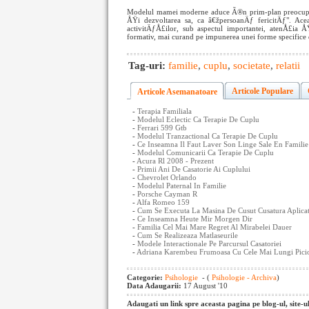
Modelul mamei moderne aduce Ã®n prim-plan preocupar
ÅŸi dezvoltarea sa, ca â€žpersoanÄƒ fericitÄƒ". Ace
activitÄƒÅ£ilor, sub aspectul importantei, atenÅ£ia Å
formativ, mai curand pe impunerea unei forme specifice
Tag-uri:
familie
,
cuplu
,
societate
,
relatii
Articole Populare
Articole Asemanatoare
-
Terapia Familiala
-
Modelul Eclectic Ca Terapie De Cuplu
-
Ferrari 599 Gtb
-
Modelul Tranzactional Ca Terapie De Cuplu
-
Ce Inseamna Il Faut Laver Son Linge Sale En Familie
-
Modelul Comunicarii Ca Terapie De Cuplu
-
Acura Rl 2008 - Prezent
-
Primii Ani De Casatorie Ai Cuplului
-
Chevrolet Orlando
-
Modelul Paternal In Familie
-
Porsche Cayman R
-
Alfa Romeo 159
-
Cum Se Executa La Masina De Cusut Cusatura Aplica
-
Ce Inseamna Heute Mir Morgen Dir
-
Familia Cel Mai Mare Regret Al Mirabelei Dauer
-
Cum Se Realizeaza Matlaseurile
-
Modele Interactionale Pe Parcursul Casatoriei
-
Adriana Karembeu Frumoasa Cu Cele Mai Lungi Pici
Categorie:
Psihologie
- (
Psihologie - Archiva
)
Data Adaugarii:
17 August '10
Adaugati un link spre aceasta pagina pe blog-ul, site-u