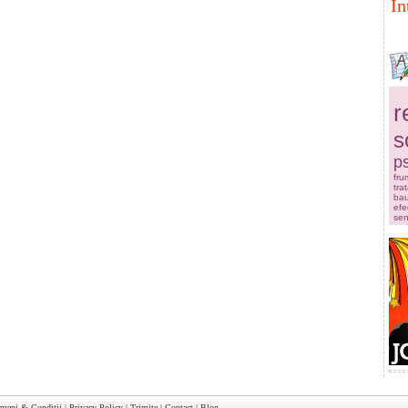
In
r
s
ps
fru
tra
bau
efe
sen
rmeni & Conditii
|
Privacy Policy
|
Trimite
|
Contact
|
Blog