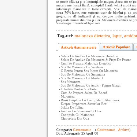
se poate adăuga şi o linguriţă de muştar. Acest sos se poa
macaroane, varză fiartă, conopidă fiartă, ţelină crudă sau fi
înlocuieşte maioneza în toate cazurile. Sosul de maio
circa 70% lapte, este suportat uşor de bătrâni şi de cei
greţos, nu dă indigestii şi nu conţine multe grăsimi
preparata numai din ouă şi ulei. Maioneza dietetică se pr
Sursa Imagini : freeschoolclipart.com
Tag-uri:
maioneza dietetica
,
lapte
,
amido
Articole Populare
Articole Asemanatoare
-
Salata De Andive Cu Maioneza Dietetica
-
Salata De Andive Cu Maioneza Si Piept De Pasare
-
Cum Se Prepara Maioneza Dietetica
-
Sos De Maioneza Cu Verdeturi
-
O Reteta Pentru Sos Picant Cu Maioneza
-
Sos De Maioneza Cu Smantana
-
Sos De Maioneza Cu Mustar I
-
Sos Maioneza
-
Sos De Maioneza Cu Aspic - Pentru Glasat
-
O Reteta Pentru Sos Tartar
-
Cum Se Prepara Salata De Boeuf
-
Maioneza
-
Rosii Umplute Cu Conopida Si Maioneza
-
Despre Prepararea Sosurilor Reci
-
Salata De Telina
-
Andive Cu Smantana Si Oua
-
Conopida Cu Maioneza
-
Ciupercute Din Oua
Categorie:
Gastronomie
- (
Gastronomie - Archiva
)
Data Adaugarii:
25 April '08