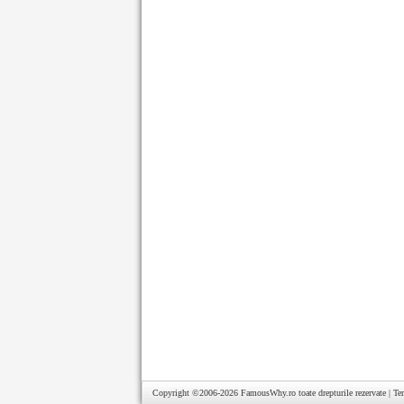
Copyright ©2006-2026
FamousWhy.ro
toate drepturile rezervate |
Te