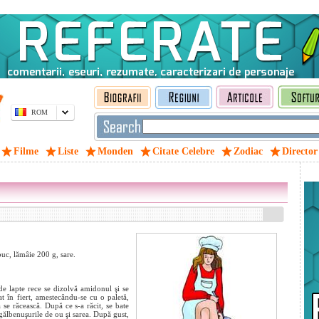
ROM
Filme
Liste
Monden
Citate Celebre
Zodiac
Director
uc, lămâie 200 g, sare.
de lapte rece se dizolvă amidonul şi se
t în fiert, amestecându-se cu o paletă,
 se răcească. După ce s-a răcit, se bate
gălbenuşurile de ou şi sarea. După gust,