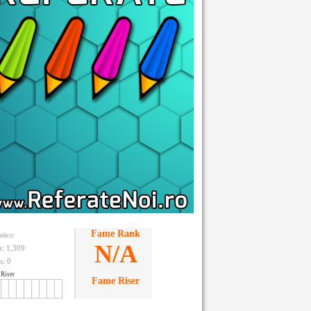
Fame Rank
stics:
N/A
ts: 1,309
s:
0
Riser
Fame Riser