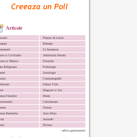
Articole
ucatie
Planuri de Lectie
natate
Referate
mentarii
Ce Inseamna
orie si Civilizatie
Arhitectura Navala
iinta si Tehnica
Filozofie
ata Religioasa
Psihologie
aceri
Astrologie
zica
Cinematografie
lebritati
Sfaturi Utile
ort
Dragoste si Sex
mea Femeilor
Moda
stronomie
Calculatoare
ternet
Turism
mea Barbatilor
Auto Moto
curi
Animale
euri
Diverse
- arhiva gastronomie