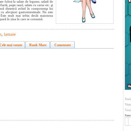
te folosi la salate de legume, salată de
artă, peşte rasol, salate cu carne etc. şi
neză dietetică avînd în componenţa lui
 cu afecţiuni gastrointestinale. Nu este
. Este mult mai ieftin decât maioneza
epară în ziua în care se consumă.
n
,
lamaie
Cele mai votate
Rank Mare
Comentate
Stati
Visi
Vote
Fame 