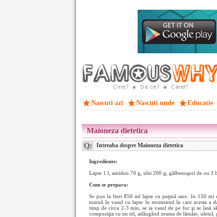
Nascuti azi
Nascuti unde
Educatie
Maioneza dietetica
Q:
Intreaba despre Maioneza dietetica
Ingrediente:
Lapte 1 l, amidon 70 g, ulei 200 g, gălbenuşuri de ou 3 b
Cum se prepara:
Se pun la fiert 850 ml lapte cu puţină sare. In 150 mi 
toarnă în vasul cu lapte în momentul în care acesta a da
timp de circa 2-3 min, se ia vasul de pe foc şi se lasă să
compoziţia cu un tel, adăugând zeama de lămâie, uleiul, 