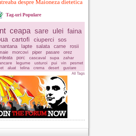
ntreaba despre Maioneza dietetica
Tag-uri Populare
nt
ceapa
sare
ulei
faina
oua
cartofi
ciuperci
sos
mantana
lapte
salata
carne
rosii
maie
morcovi
piper
pasare
orez
rdeata
porc
cascaval
supa
zahar
ncare
legume
usturoi
pui
vin
pesmet
tet
aluat
telina
crema
desert
gustare
All Tags