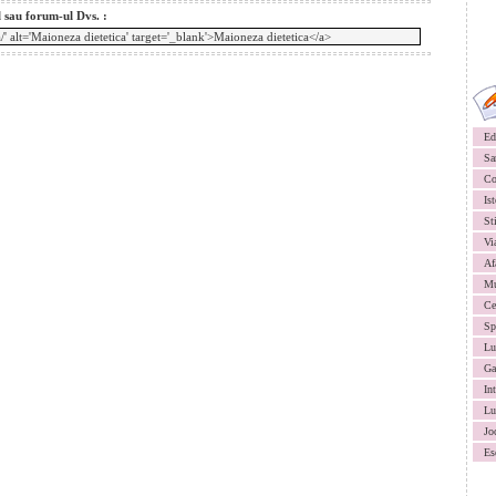
l sau forum-ul Dvs. :
Ed
Sa
Co
Ist
St
Vi
Af
Mu
Ce
Sp
Lu
Ga
In
Lu
Jo
Es