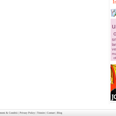
I
u
s
la
ve
ma
o
rmeni & Conditii
|
Privacy Policy
|
Trimite
|
Contact
|
Blog