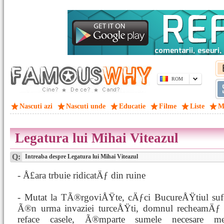
ROM
Nascuti azi
Nascuti unde
Educatie
Filme
Liste
M
Legatura lui Mihai Viteazul
Q:
Intreaba despre Legatura lui Mihai Viteazul
- Å£ara trbuie ridicatÄƒ din ruine
- Mutat la TÃ®rgoviÅŸte, cÄƒci BucureÅŸtiul sufe
Ã®n urma invaziei turceÅŸti, domnul recheamÄƒ lo
reface casele, Ã®mparte sumele necesare men