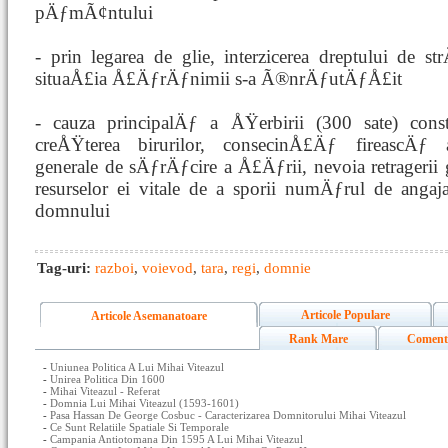
pÄƒmÃ¢ntului
- prin legarea de glie, interzicerea dreptului de st
situaÅ£ia Å£ÄƒrÄƒnimii s-a Ã®nrÄƒutÄƒÅ£it
- cauza principalÄƒ a ÅŸerbirii (300 sate) co
creÅŸterea birurilor, consecinÅ£Äƒ fireascÄƒ 
generale de sÄƒrÄƒcire a Å£Äƒrii, nevoia retragerii 
resurselor ei vitale de a sporii numÄƒrul de anga
domnului
Tag-uri:
razboi
,
voievod
,
tara
,
regi
,
domnie
Articole Populare
Articole Asemanatoare
Rank Mare
Coment
-
Uniunea Politica A Lui Mihai Viteazul
-
Unirea Politica Din 1600
-
Mihai Viteazul - Referat
-
Domnia Lui Mihai Viteazul (1593-1601)
-
Pasa Hassan De George Cosbuc - Caracterizarea Domnitorului Mihai Viteazul
-
Ce Sunt Relatiile Spatiale Si Temporale
-
Campania Antiotomana Din 1595 A Lui Mihai Viteazul