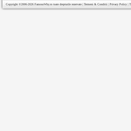
Copyright ©2006-2026
FamousWhy.ro
toate drepturile rezervate |
Termeni & Conditii
|
Privacy Policy
|
T