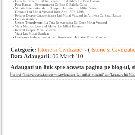
-
Caracterizarea Lui Mihai Viteazul In Antiteza Cu Pasa Hassan
-
Pasa Hassan - Demonstrarea Ca Este O Balada Culta
-
Situatia Internationala In Timpul Domniei Lui Mihai Viteazul
-
Domnia Lui Mihai Viteazul Intre Anii 1596-1598
-
Referat Despre Caracterizarea Lui Mihai Viteazul In Antiteza Cu Pasa Hassan
-
Ce Este Antiteza
-
Unirea Transilvaniei La Tara Romaneasca De Catre Mihai Viteazul
-
Viata Monicai Dascalul Alaturi De Mihai Bajenaru
-
Referat Despre Mihai Viteazul
-
Viata Lui Mihai Bendeac
-
Castigarea Independentei Tarii Romanesti De Catre Mihai Viteazul
Categorie:
Istorie si Civilizatie
- (
Istorie si Civilizati
Data Adaugarii:
06 March '10
Adaugati un link spre aceasta pagina pe blog-ul, si