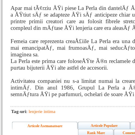
Apar mai tÃ¢rziu ÅŸi piese La Perla din dantelÄƒ Å
a ÅŸtiut sÄƒ se adapteze ÅŸi sÄƒ anticipeze chiar ul
printre primii creatori care au folosit fibrele st
compleul din mÄƒtase ÅŸi lenjeria care era aleasÄƒ 
Femeia care reprezenta creaÅ£iile La Perla era una
mai emancipatÄƒ, mai frumoasÄƒ, mai seducÄƒt
imaginea sa.
La Perla este prima care foloseÅŸte Ã®n reclamele d
purtau bijuterii ÅŸi alte astfel de accesorii.
Activitatea companiei nu s-a limitat numai la crea
intimÄƒ. Din anul 1986, Grupul La Perla a
semnÄƒtura ÅŸi pe parfumuri, ochelari de soare ÅŸi 
Tag-uri:
lenjerie intima
Articole Populare
Articole Asemanatoare
Rank Mare
Coment