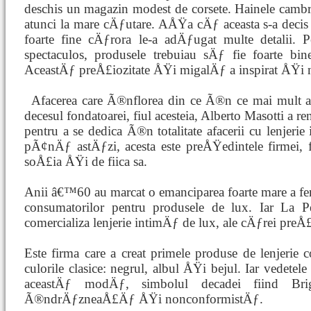
deschis un magazin modest de corsete. Hainele cambra
atunci la mare cÄƒutare. AÅŸa cÄƒ aceasta s-a decis 
foarte fine cÄƒrora le-a adÄƒugat multe detalii. 
spectaculos, produsele trebuiau sÄƒ fie foarte bine
AceastÄƒ preÅ£iozitate ÅŸi migalÄƒ a inspirat ÅŸi 
Afacerea care Ã®nflorea din ce Ã®n ce
mai mult 
decesul fondatoarei, fiul acesteia, Alberto Masotti a r
pentru a se dedica Ã®n totalitate afacerii cu lenje
pÃ¢nÄƒ astÄƒzi, acesta este preÅŸedintele firmei, f
soÅ£ia ÅŸi de fiica sa.
Anii â€™60 au marcat o emanciparea foarte mare a fe
consumatorilor pentru produsele de lux. Iar La P
comercializa lenjerie intimÄƒ de lux, ale cÄƒrei preÅ
Este firma care a creat primele produse de lenjerie
culorile clasice: negrul, albul ÅŸi bejul. Iar vede
aceastÄƒ modÄƒ, simbolul decadei fiind Brigi
Ã®ndrÄƒzneaÅ£Äƒ ÅŸi nonconformistÄƒ.