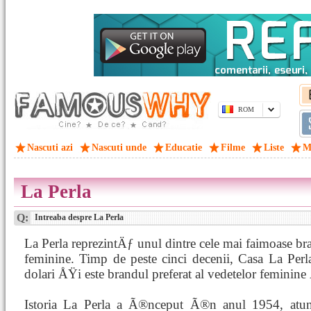
ROM
Nascuti azi
Nascuti unde
Educatie
Filme
Liste
M
La Perla
Q:
Intreaba despre La Perla
La Perla reprezintÄƒ unul dintre cele mai faimoase bran
feminine. Timp de peste cinci decenii, Casa La Perl
dolari ÅŸi este brandul preferat al vedetelor feminin
Istoria La Perla a Ã®nceput Ã®n anul 1954, atu