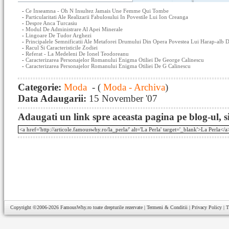
-
Ce Inseamna - Oh N Insultez Jamais Une Femme Qui Tombe
-
Particularitati Ale Realizarii Fabulosului In Povestile Lui Ion Creanga
-
Despre Anca Turcasiu
-
Modul De Administrare Al Apei Minerale
-
Lingoare De Tudor Arghezi
-
Principalele Semnificatii Ale Metaforei Drumului Din Opera Povestea Lui Harap-alb 
-
Racul Si Caracteristicile Zodiei
-
Referat - La Medeleni De Ionel Teodoreanu
-
Caracterizarea Personajelor Romanului Enigma Otiliei De George Calinescu
-
Caracterizarea Personajelor Romanului Enigma Otiliei De G Calinescu
Categorie:
Moda
- (
Moda - Archiva
)
Data Adaugarii:
15 November '07
Adaugati un link spre aceasta pagina pe blog-ul, si
Copyright ©2006-2026
FamousWhy.ro
toate drepturile rezervate |
Termeni & Conditii
|
Privacy Policy
|
T