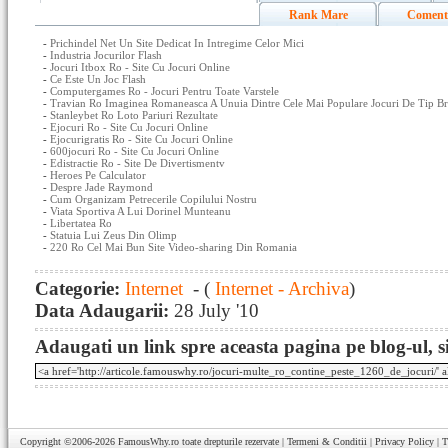
Rank Mare
Coment
-
Prichindel Net Un Site Dedicat In Intregime Celor Mici
-
Industria Jocurilor Flash
-
Jocuri Itbox Ro - Site Cu Jocuri Online
-
Ce Este Un Joc Flash
-
Computergames Ro - Jocuri Pentru Toate Varstele
-
Travian Ro Imaginea Romaneasca A Unuia Dintre Cele Mai Populare Jocuri De Tip 
-
Stanleybet Ro Loto Pariuri Rezultate
-
Ejocuri Ro - Site Cu Jocuri Online
-
Ejocurigratis Ro - Site Cu Jocuri Online
-
600jocuri Ro - Site Cu Jocuri Online
-
Edistractie Ro - Site De Divertismentv
-
Heroes Pe Calculator
-
Despre Jade Raymond
-
Cum Organizam Petrecerile Copilului Nostru
-
Viata Sportiva A Lui Dorinel Munteanu
-
Libertatea Ro
-
Statuia Lui Zeus Din Olimp
-
220 Ro Cel Mai Bun Site Video-sharing Din Romania
Categorie:
Internet
- (
Internet - Archiva
)
Data Adaugarii:
28 July '10
Adaugati un link spre aceasta pagina pe blog-ul, si
Copyright ©2006-2026
FamousWhy.ro
toate drepturile rezervate |
Termeni & Conditii
|
Privacy Policy
|
T