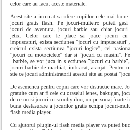
celor care au facut aceste materiale.
Acest site a incercat sa ofere copiilor cele mai bune
jocuri gratis flash. Pe jocuri-multe.ro puteti gasi
jocuri de aventura, jocuri barbie sau chiar jocuri
jetix. Celor care le place sa joace jocuri cu
impuscaturi, exista sectiunea "jocuri cu impuscaturi",
creierul exista sectiunea "jocuri logice", cei pasion
"jocuri cu motociclete" dar si "jocuri cu masini". F
barbie, se vor juca in s
ectiunea "jocuri cu barbie"
jocuri barbie de machiat, imbracat, aranjat. Pentru co
stie ce jocuri administratorii acestui site au postat "jocu
De asemenea pentru copiii care vor distractie mare, Jo
gratuite cum ar fi cele cu oraselul lenes, bakugan, joc
de ce nu si jocuri cu scooby doo, un personaj foarte iu
buna desfasurare a jocurilor gratis echipa jocuri-mult
flash media player.
Cu ajutorul plugin-ul flash media player va puteti bu