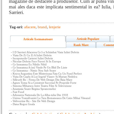
magazine de desfacere a produselor. Cum ar putea vin
mai ales daca este implicata sentimental in ea? Iulia,
Sarrieri.
Tag-uri:
afacere
,
brand
,
lenjerie
Articole Populare
Articole Asemanatoare
Rank Mare
Coment
-
I D Sarrieri Afacerea Ce I-a Schimbat Viata Iuliei Dobrin
-
Viata De Zi Cu Zi A Iuliei Dobrin
-
Inceputurile Carierei Iuliei Dobrin
-
Nicolae Dobrin Face Furori Si In Europa
-
Ce Inseamna Ex Nihilo Nihil
-
Ce Inseamna A (se) Vinde Pe Un Blid De Linte
-
Ce Inseamna - Nimic Nou Sub Soare
-
Keyra Augustina Este Misterioasa Fata Cu Un Fund Perfect
-
Viata De Cuplu A Lui Ingrid Vlasov Si Marian Nedelcu
-
Silkweb Ro - Firma De Web Design Din Baia Mare
-
Agnes Toma Si-a Construit Succesul Pe Propriile Forte
-
Simona Mihaescu Intre Teatru Film Si Televiziune
-
Anastasia Soare Regina Sprancenelor
-
Fast Food
-
Adunarea Nationala De La Alba-iulia Din 1918
-
Unirea Transilvaniei La Tara Romaneasca De Catre Mihai Viteazul
-
Webvertise Ro - Site De Web Design
-
Dana Rogoz Goala