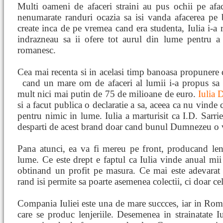
Multi oameni de afaceri straini au pus ochii pe afac
nenumarate randuri ocazia sa isi vanda afacerea pe 
create inca de pe vremea cand era studenta, Iulia i-a r
indrazneau sa ii ofere tot aurul din lume pentru 
romanesc.
Cea mai recenta si in acelasi timp banoasa propunere de
cand un mare om de afaceri al lumii i-a propus sa
mult nici mai putin de 75 de milioane de euro.
Iulia 
si a facut publica o declaratie a sa, aceea ca nu vinde
pentru nimic in lume. Iulia a marturisit ca I.D. Sarrier
desparti de acest brand doar cand bunul Dumnezeu o va
Pana atunci, ea va fi mereu pe front, producand len
lume. Ce este drept e faptul ca Iulia vinde anual mii d
obtinand un profit pe masura. Ce mai este adevarat 
rand isi permite sa poarte asemenea colectii, ci doar ce
Compania Iuliei este una de mare succces, iar in Roma
care se produc lenjeriile. Desemenea in strainatate I