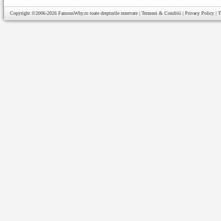
Copyright ©2006-2026
FamousWhy.ro
toate drepturile rezervate |
Termeni & Conditii
|
Privacy Policy
|
T