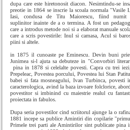
dupa care este hiretonosit diacon. Nesimtindu-se ins
preotie in 1864 se inscrie la scoala normala "Vasile
Iasi, condusa de Titu Maiorescu, fiind numit i
suplinitor inainte de a o termina. A fost un pedagog 
care a introdus metode noi si a elaborat manuale scol
care a scris povestirile: Inul si camasa, Acul si baro
piini si altele.
in 1875 il cunoaste pe Eminescu. Devin buni priet
Junimea si-l ajuta sa debuteze in "Convorbiri literar
pina in 1878 si celelalte povesti.
Capra cu trei iez
Prepeleac, Povestea porcului, Povestea lui Stan Patit
babei si fata mosneagului, Ivan Turbinca, povesti i
caracterologica, avind la baza izvoare folclorice, abor
povestitor si imbinind cu maiestrie realul cu fantast
proiectata in fabulos.
Dupa seria povestilor cind scriitorul ajunge la o rafina
1881 incepe sa publice Amintiri din copilarie "primul
Primele trei parti ale Amintirilor sint publicate pina 