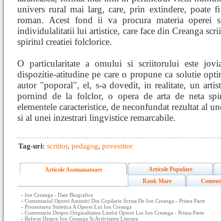
univers rural mai larg, care, prin extindere, poate f
roman. Acest fond ii va procura materia operei s
individulalitatii lui artistice, care face din Creanga sc
spiritul creatiei folclorice.
O particularitate a omului si scriitorului este jovia
dispozitie-atitudine pe care o propune ca solutie optim
autor "poporal", el, s-a dovedit, in realitate, un artis
pornind de la folclor, o opera de arta de neta spirit
elementele caracteristice, de neconfundat rezultat al une
si al unei inzestrari lingvistice remarcabile.
Tag-uri:
scriitor
,
pedagog
,
povestitor
Articole Populare
Articole Asemanatoare
Rank Mare
Coment
-
Ion Creanga - Date Biografice
-
Comentariul Operei Amintiri Din Copilarie Scrisa De Ion Creanga - Prima Parte
-
Prezentarea Sintetica A Operei Lui Ion Creanga
-
Comentariu Despre Originalitatea Limbii Operei Lui Ion Creanga - Prima Parte
-
Referat Despre Ion Creanga Si Activitatea Literara