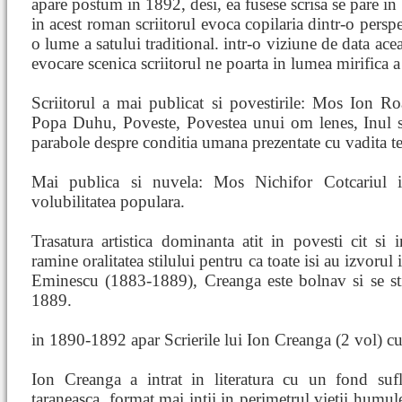
apare postum in 1892, desi, ea fusese scrisa se pare in
in acest roman scriitorul evoca copilaria dintr-o perspe
o lume a satului traditional. intr-o viziune de data ace
evocare scenica scriitorul ne poarta in lumea mirifica a
Scriitorul a mai publicat si povestirile: Mos Ion R
Popa Duhu, Poveste, Povestea unui om lenes, Inul si
parabole despre conditia umana prezentate cu vadita t
Mai publica si nuvela: Mos Nichifor Cotcariul in
volubilitatea populara.
Trasatura artistica dominanta atit in povesti cit si
ramine oralitatea stilului pentru ca toate isi au izvorul 
Eminescu (1883-1889), Creanga este bolnav si se st
1889.
in 1890-1892 apar Scrierile lui Ion Creanga (2 vol) c
Ion Creanga a intrat in literatura cu un fond sufle
taraneasca, format mai intii in perimetrul vietii humule