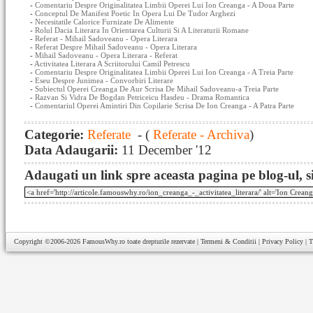
-
Comentariu Despre Originalitatea Limbii Operei Lui Ion Creanga - A Doua Parte
-
Conceptul De Manifest Poetic In Opera Lui De Tudor Arghezi
-
Necesitatile Calorice Furnizate De Alimente
-
Rolul Dacia Literara In Orientarea Culturii Si A Literaturii Romane
-
Referat - Mihail Sadoveanu - Opera Literara
-
Referat Despre Mihail Sadoveanu - Opera Literara
-
Mihail Sadoveanu - Opera Literara - Referat
-
Activitatea Literara A Scriitorului Camil Petrescu
-
Comentariu Despre Originalitatea Limbii Operei Lui Ion Creanga - A Treia Parte
-
Eseu Despre Junimea - Convorbiri Literare
-
Subiectul Operei Creanga De Aur Scrisa De Mihail Sadoveanu-a Treia Parte
-
Razvan Si Vidra De Bogdan Petriceicu Hasdeu - Drama Romantica
-
Comentariul Operei Amintiri Din Copilarie Scrisa De Ion Creanga - A Patra Parte
Categorie:
Referate
- (
Referate - Archiva
)
Data Adaugarii:
11 December '12
Adaugati un link spre aceasta pagina pe blog-ul, si
Copyright ©2006-2026
FamousWhy.ro
toate drepturile rezervate |
Termeni & Conditii
|
Privacy Policy
|
T