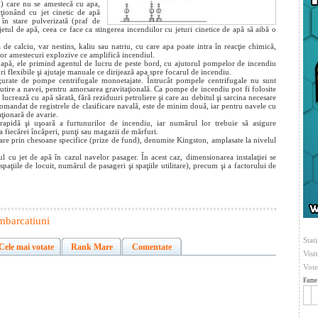
i) care nu se amestecă cu apa,
cţionând cu jet cinetic de apă
 în stare pulverizată (praf de
jetul de apă, ceea ce face ca stingerea incendiilor cu jeturi cinetice de apă să aibă o
e calciu, var nestins, kaliu sau natriu, cu care apa poate intra în reacţie chimică,
or amestecuri explozive ce amplifică incendiul.
e apă, ele primind agentul de lucru de peste bord, cu ajutorul pompelor de incendiu
ri flexibile şi ajutaje manuale ce dirijează apa spre focarul de incendiu.
sigurate de pompe centrifugale monoetajate. Întrucât pompele centrifugale nu sunt
utire a navei, pentru amorsarea gravitaţională. Ca pompe de incendiu pot fi folosite
lucrează cu apă sărată, fără reziduuri petroliere şi care au debitul şi sarcina necesare
comandat de registrele de clasificare navală, este de minim două, iar pentru navele cu
ţionară de avarie.
rapidă şi uşoară a furtunurilor de incendiu, iar numărul lor trebuie să asigure
a fiecărei încăperi, punţi sau magazii de mărfuri.
 mare prin chesoane specifice (prize de fund), denumite Kingston, amplasate la nivelul
iul cu jet de apă în cazul navelor pasager. În acest caz, dimensionarea instalaţiei se
spaţiile de locuit, numărul de pasageri şi spaţiile utilitare), precum şi a factorului de
mbarcatiuni
Stati
Cele mai votate
Rank Mare
Comentate
Visi
Vote
Fame 