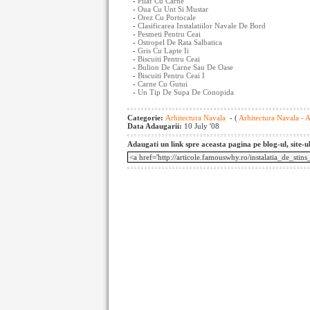
-
Pilaf Cu Carne
-
Oua Cu Unt Si Mustar
-
Orez Cu Portocale
-
Clasificarea Instalatiilor Navale De Bord
-
Pesmeti Pentru Ceai
-
Ostropel De Rata Salbatica
-
Gris Cu Lapte Ii
-
Biscuiti Pentru Ceai
-
Bulion De Carne Sau De Oase
-
Biscuiti Pentru Ceai I
-
Carne Cu Gutui
-
Un Tip De Supa De Conopida
Categorie:
Arhitectura Navala
- (
Arhitectura Navala - 
Data Adaugarii:
10 July '08
Adaugati un link spre aceasta pagina pe blog-ul, site-u