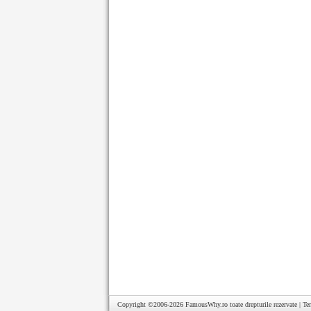
Copyright ©2006-2026
FamousWhy.ro
toate drepturile rezervate |
Te