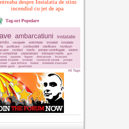
Intreaba despre Instalatia de stins
incendiul cu jet de apa
Tag-uri Populare
ave
ambarcatiuni
instalatie
cendiu
navigatie
antichitate
instalatii
instalatie
fa
purificare
combustibil
clarificare
reziduuri
acuare
reziduri
marfa
pompe centrifugale
sistem
er comprimat
separatoare
transport marfa
guri
nevra
parame
legare
descarcare
incarcare
talatie incalzire
evolutie
constructii navale
pompe
orare
apa tehnica
balast
instalatie evacuare
talatie gaze
guvernare
All Tags