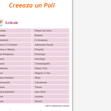
Articole
ucatie
Planuri de Lectie
natate
Referate
mentarii
Ce Inseamna
orie si Civilizatie
Arhitectura Navala
iinta si Tehnica
Filozofie
ata Religioasa
Psihologie
aceri
Astrologie
zica
Cinematografie
lebritati
Sfaturi Utile
ort
Dragoste si Sex
mea Femeilor
Moda
stronomie
Calculatoare
ternet
Turism
mea Barbatilor
Auto Moto
curi
Animale
euri
Diverse
- arhiva arhitectura navala