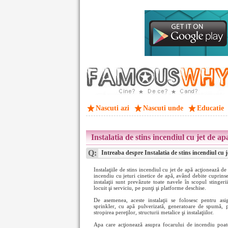
Nascuti azi
Nascuti unde
Educatie
Instalatia de stins incendiul cu jet de ap
Q:
Intreaba despre Instalatia de stins incendiul cu j
Instalaţiile de stins incendiul cu jet de apă acţionează de
incendiu cu jeturi cinetice de apă, având debite cuprinse î
instalaţii sunt prevăzute toate navele în scopul stingeri
locuit şi serviciu, pe punţi şi platforme deschise.
De asemenea, aceste instalaţii se folosesc pentru asig
sprinkler, cu apă pulverizată, generatoare de spumă, p
stropirea pereţilor, structurii metalice şi instalaţiilor.
Apa care acţionează asupra focarului de incendiu poa