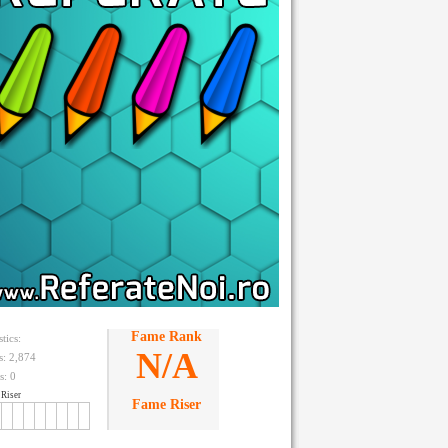
Fame Rank
stics:
N/A
ts: 2,874
s:
0
Riser
Fame Riser