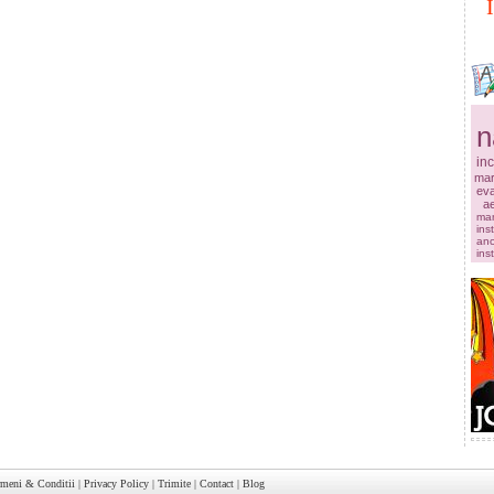
n
in
mar
ev
a
ma
ins
anc
ins
rmeni & Conditii
|
Privacy Policy
|
Trimite
|
Contact
|
Blog