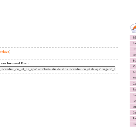
Ed
Sa
Co
Archiva
)
Ist
St
l sau forum-ul Dvs. :
Vi
Af
Mu
Ce
Sp
Lu
Ga
In
Lu
Jo
Es