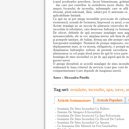
(cazul produselor petroliere, lacuri bituminoase, grăsim
dar care pot contribui la extinderea incen
diului. A
asupra focarului de incendiu, substanţele care se află
ebonită, plută măcinată, lână, zahăr) pot fi antrenate cu 
aplicabilitate limitată.
Cu apă nu se pot stinge incendiile provocate de carbura d
exotermică, urmată de formarea, împreună cu aerul, a un
Aceste instalaţii nu au nevoie de păstrarea rezervelor d
racordate la tubulaturi, care deservesc hidranţi cu furtunu
De obicei, debitele de apă necesare instalaţiei sunt a
autoamorsabile, ele se vor amplasa mereu sub linia de pl
şi pompele sanitare, de balast, drenaj sau alte pompe care 
funcţionării instalaţiei. Numărul de pompe staţionare, re
deplasamente mari, se va monta, obligatoriu, o pompă sta
Amplasarea hidranţilor trebuie să permită racordarea 
alimentarea cu cel puţin două jeturi de apă în orice parte 
Instalaţia de stins incendiul cu jet de apă aspiră apă de
gurnei navei.
O atenţie deosebită se acordă instalaţiei de stins incend
realizează în baza criteriul de serviciu (care ţine cont de 
compartimentare (care depinde de lungimea navei).
Autor : Alexandru Pintilie
Tag-uri:
instalatie
,
incendiu
,
apa
,
nave
,
a
Articole Populare
Articole Asemanatoare
-
Instalatia De Stins Incendiul Cu Pulberi
-
Sisteme De Stingere A Incendiilor
-
Instalatia De Stins Incenciul Cu Apa Pulverizata
-
Instalatia De Stins Incendiul Cu Dioxid De Carbon
-
Instalatia De Stins Incendiul Cu Spuma
-
Ce Inseamna Der Mensch Ist Frei Geschaffen