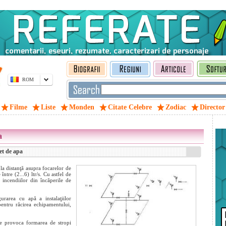
ROM
Filme
Liste
Monden
Citate Celebre
Zodiac
Director
a
et de apa
 la distanţă asupra focarelor de
ntre (2...6) ltr/s. Cu astfel de
i incendiilor din încăperile de
urarea cu apă a instalaţiilor
entru răcirea echipamentului,
te provoca formarea de stropi