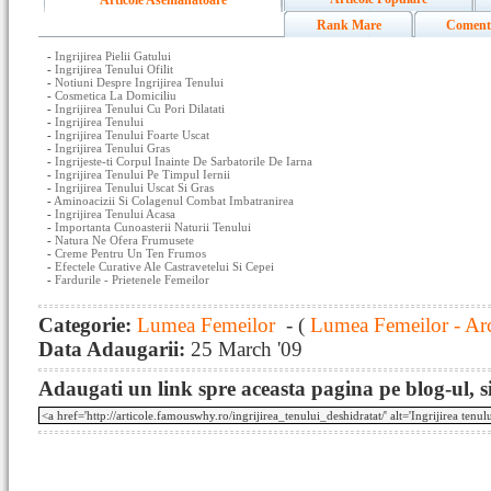
Articole Asemanatoare
Rank Mare
Coment
-
Ingrijirea Pielii Gatului
-
Ingrijirea Tenului Ofilit
-
Notiuni Despre Ingrijirea Tenului
-
Cosmetica La Domiciliu
-
Ingrijirea Tenului Cu Pori Dilatati
-
Ingrijirea Tenului
-
Ingrijirea Tenului Foarte Uscat
-
Ingrijirea Tenului Gras
-
Ingrijeste-ti Corpul Inainte De Sarbatorile De Iarna
-
Ingrijirea Tenului Pe Timpul Iernii
-
Ingrijirea Tenului Uscat Si Gras
-
Aminoacizii Si Colagenul Combat Imbatranirea
-
Ingrijirea Tenului Acasa
-
Importanta Cunoasterii Naturii Tenului
-
Natura Ne Ofera Frumusete
-
Creme Pentru Un Ten Frumos
-
Efectele Curative Ale Castravetelui Si Cepei
-
Fardurile - Prietenele Femeilor
Categorie:
Lumea Femeilor
- (
Lumea Femeilor - Ar
Data Adaugarii:
25 March '09
Adaugati un link spre aceasta pagina pe blog-ul, si