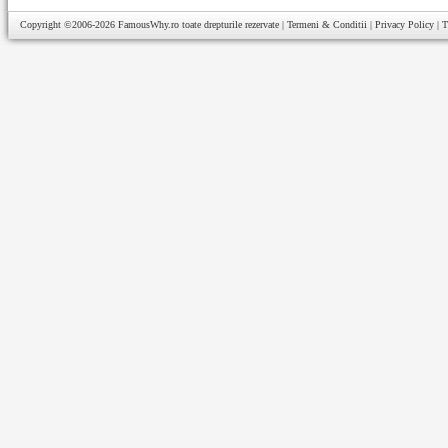
Copyright ©2006-2026
FamousWhy.ro
toate drepturile rezervate |
Termeni & Conditii
|
Privacy Policy
|
T