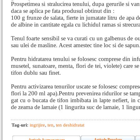
Prospetimea si stralucirea tenului, dupa gerurile si van
daca se aplica pe fata produsul obtinut din :
100 g frunze de salata, fierte in jumatate litru de apa 
de albine in cantitate egala cu lichidul ramas si strecur
Tenul foarte sensibil se va curati cu un galbenus de o
sau ulei de masline. Acest amestec tine loc si de sapun
Pentru hidratarea tenului se folosesc comprese din infuz
musetel, sunatoare, menta, flori de tei, violete) care s
tifon dublu sau finet.
Pentru activizarea tenurilor uscate se folosesc compres
flori la 200 ml apa).Pentru prevenirea ridurilor se tam
gat cu o bucata de tifon imbibata in lapte nefiert, in 
de zeama de lamaie (1 lingurita suc de lamaie, 1 lingur
Tag-uri:
ingrijire
,
ten
,
ten deshidratat
Articole Populare