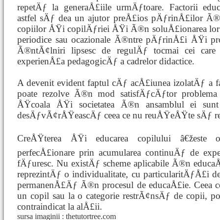
repetÄƒ la generaÅ£iile urmÄƒtoare. Factorii ed
astfel sÄƒ dea un ajutor preÅ£ios pÄƒrinÅ£ilor Ã
copiilor ÅŸi copilÄƒriei ÅŸi Ã®n soluÅ£ionarea lor
periodice sau ocazionale Ã®ntre pÄƒrinÅ£i ÅŸi profe
Ã®ntÃ¢lniri lipsesc de regulÄƒ tocmai cei car
experienÅ£a pedagogicÄƒ a cadrelor didactice.
A devenit evident faptul cÄƒ acÅ£iunea izolatÄƒ a f
poate rezolve Ã®n mod satisfÄƒcÄƒtor problema ed
ÅŸcoala ÅŸi societatea Ã®n ansamblul ei sun
desÄƒvÃ¢rÅŸeascÄƒ ceea ce nu reuÅŸeÅŸte sÄƒ real
CreÅŸterea ÅŸi educarea copilului â€žeste o
perfecÅ£ionare prin acumularea continuÄƒ de exp
fÄƒuresc. Nu existÄƒ scheme aplicabile Ã®n educaÅ£
reprezintÄƒ o individualitate, cu particularitÄƒÅ£i 
permanenÅ£Äƒ Ã®n procesul de educaÅ£ie. Ceea ce e
un copil sau la o categorie restrÃ¢nsÄƒ de copii, poa
contraindicat la alÅ£ii.
sursa imaginii : thetutortree.com