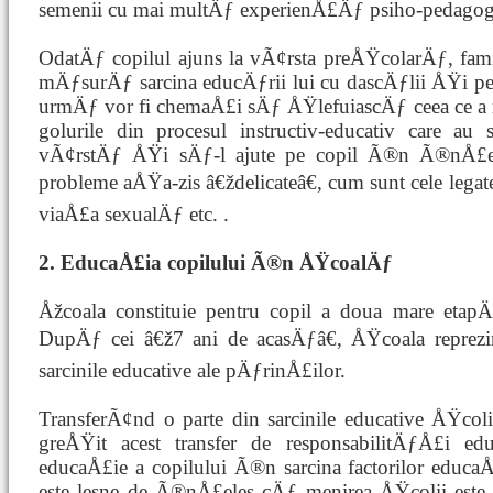
semenii cu mai multÄƒ experienÅ£Äƒ psiho-pedago
OdatÄƒ copilul ajuns la vÃ¢rsta preÅŸcolarÄƒ, fa
mÄƒsurÄƒ sarcina educÄƒrii lui cu dascÄƒlii ÅŸi p
urmÄƒ vor fi chemaÅ£i sÄƒ ÅŸlefuiascÄƒ ceea ce a re
golurile din procesul instructiv-educativ care a
vÃ¢rstÄƒ ÅŸi sÄƒ-l ajute pe copil Ã®n Ã®nÅ£e
probleme aÅŸa-zis â€ždelicateâ€, cum sunt cele legat
viaÅ£a sexualÄƒ etc. .
2. EducaÅ£ia copilului Ã®n ÅŸcoalÄƒ
Åžcoala constituie pentru copil a doua mare etapÄ
DupÄƒ cei â€ž7 ani de acasÄƒâ€, ÅŸcoala reprezin
sarcinile educative ale pÄƒrinÅ£ilor.
TransferÃ¢nd o parte din sarcinile educative ÅŸcoli
greÅŸit acest transfer de responsabilitÄƒÅ£i e
educaÅ£ie a copilului Ã®n sarcina factorilor educ
este lesne de Ã®nÅ£eles cÄƒ menirea ÅŸcolii este