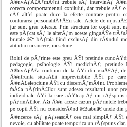
Ã®nvÄƒÅ£ÄƒmÃ¢nt trebuie sÄƒ intervinÄƒ Ã®n n
corecta comportamentul copilului, dar trebuie sÄƒ
cÄƒ altfel poate duce la efecte contrare pentru e
conturarea personalitÄƒÅ£ii sale. Actele de injustiÅ£
jur sunt greu tolerate. Prin structura lor copii sunt 
este pÄƒcat sÄƒ le alterÄƒm aceste gingaÅŸe trÄƒsÄ
brutale â€“ bÄƒtaia fiind exclusÄƒ din rÃ¢ndul me
atitudini nesincere, meschine.
Rolul de pÄƒrinte este greu ÅŸi pretinde cunoÅŸti
pedagogie, psihologie ÅŸi medicinÄƒ; pretinde
Ã®nvÄƒÅ£a continuu de la ÅŸi din viaÅ£Äƒ, de 
Ã®nfrunta situaÅ£ii imprevizibile ÅŸi pe car
Ã®nÅ£elepciune ÅŸi cu discernÄƒmÃ¢nt. Problemele
faÅ£a pÄƒrinÅ£ilor sunt adesea rezultatul unor p
individuale ÅŸi la care aÅŸteaptÄƒ un rÄƒspuns s
pÄƒrinÅ£ilor. Åži Ã®n aceste cazuri pÄƒrintele treb
pe copil ÅŸi nu considerÃ¢nd â€žtabuâ€ unele din
Ã®ncerce sÄƒ gÄƒseascÄƒ cea mai simplÄƒ ÅŸi efic
nevoie, cu abilitate poate temporiza un rÄƒspuns clar, 