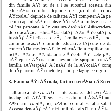
din familie ÅŸi nu de a i se substitui acesteia 
educaÅ£ia copiilor depinde de gradul de edu
ÅŸcoalÄƒ depinde de calitatea ÅŸi competenÅ£a perso
acum capabil sÄƒ recepteze ÅŸi sÄƒ asimileze ceea c
cÄƒtre persoane Ã®n care are deplinÄƒ Ã®ncredere 
de educaÅ£ie. EducaÅ£ia datÄƒ Ã®n ÅŸcoalÄƒ s
irositÄƒ ÅŸi eficace dacÄƒ familia este ostilÄƒ, in
continue acasÄƒ eforturile educative fÄƒcute d
concepÅ£ia modernÄƒ de educaÅ£ie a copiilor nu s
netÄƒ Ã®ntre Ã®ndatoririle ÅŸcolii ÅŸi cele pÄƒr
aÅŸteptate ÅŸcoala are nevoie de sprijinul conÅŸt
familia aÅŸteaptÄƒ Ã®nsÄƒ de la ÅŸcoalÄƒ compl
dupÄƒ norme ÅŸi metode psiho-pedagogice riguros c
3. Familia ÅŸi ÅŸcoala, factori esenÅ£iali Ã®n e
Tulburarea dezvoltÄƒrii intelectuale, delicvenÅ
inadaptabilitÄƒÅ£ii sociale ale adultului Ã®ÅŸi au 
Ã®n anii copilÄƒriei, cÃ¢nd copilul se afla sub t
Aceasta denotÄƒ cÄƒ nici unii nici alÅ£ii nu ÅŸi-au