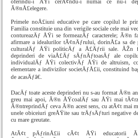
oferindu-i ÅŸi cerÃ¢ndu-i numai ce nu-i de
Ã®nÅ£elegere.
Primele noÅ£iuni educative pe care copilul le pri
Familia constituie una din verigile sociale cele mai v
contureazÄƒ ÅŸi se formeazÄƒ caracterele; Ã®n fam
afirmare a idealurilor tÃ¢nÄƒrului, dorinÅ£a sa de 
culturalÄƒ ÅŸi politicÄƒ a Å£Äƒrii sale. ÃŽn f
deprinderi de viaÅ£Äƒ sÄƒnÄƒtoasÄƒ ale copilu
individualÄƒ ÅŸi colectivÄƒ ÅŸi de altruism, c
elementare a indivizilor societÄƒÅ£ii, constituind ba
de acasÄƒâ€.
DacÄƒ toate aceste deprinderi nu s-au format Ã®n an
greu mai apoi, Ã®n ÅŸcoalÄƒ sau ÅŸi mai tÃ¢rzi
Ã®ntreprindÄƒ ceva Ã®n acest sens, cu atÃ¢t mai m
unele obiceiuri greÅŸite sau trÄƒsÄƒturi negative de 
cu mare greutate.
AtÃ¢t pÄƒrinÅ£ii cÃ¢t ÅŸi educatorii Ã