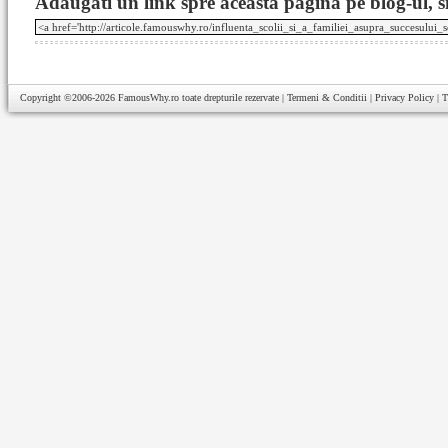
Adaugati un link spre aceasta pagina pe blog-ul, si
Copyright ©2006-2026
FamousWhy.ro
toate drepturile rezervate |
Termeni & Conditii
|
Privacy Policy
|
T