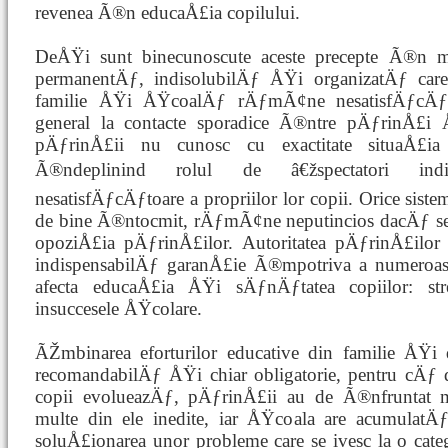
revenea Ã®n educaÅ£ia copilului.
DeÅŸi sunt binecunoscute aceste precepte Ã®n m
permanentÄƒ, indisolubilÄƒ ÅŸi organizatÄƒ care
familie ÅŸi ÅŸcoalÄƒ rÄƒmÃ¢ne nesatisfÄƒcÄ
general la contacte sporadice Ã®ntre pÄƒrinÅ£i 
pÄƒrinÅ£ii nu cunosc cu exactitate situaÅ£ia
Ã®ndeplinind rolul de â€žspectatori indi
nesatisfÄƒcÄƒtoare a propriilor lor copii. Orice siste
de bine Ã®ntocmit, rÄƒmÃ¢ne neputincios dacÄƒ se
opoziÅ£ia pÄƒrinÅ£ilor. Autoritatea pÄƒrinÅ£ilor
indispensabilÄƒ garanÅ£ie Ã®mpotriva a numeroase
afecta educaÅ£ia ÅŸi sÄƒnÄƒtatea copiilor: str
insuccesele ÅŸcolare.
ÃŽmbinarea eforturilor educative din familie ÅŸ
recomandabilÄƒ ÅŸi chiar obligatorie, pentru cÄƒ
copii evolueazÄƒ, pÄƒrinÅ£ii au de Ã®nfruntat m
multe din ele inedite, iar ÅŸcoala are acumula
soluÅ£ionarea unor probleme care se ivesc la o cat