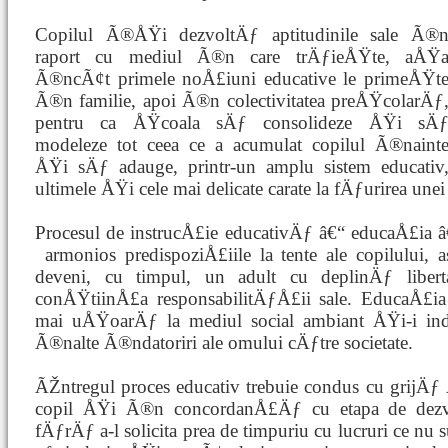
Copilul Ã®ÅŸi dezvoltÄƒ aptitudinile sale Ã®
raport cu mediul Ã®n care trÄƒieÅŸte, aÅŸ
Ã®ncÃ¢t primele noÅ£iuni educative le primeÅŸt
Ã®n familie, apoi Ã®n colectivitatea preÅŸcolarÄƒ
pentru ca ÅŸcoala sÄƒ consolideze ÅŸi sÄ
modeleze tot ceea ce a acumulat copilul Ã®naint
ÅŸi sÄƒ adauge, printr-un amplu sistem educativ
ultimele ÅŸi cele mai delicate carate la fÄƒurirea u
Procesul de instrucÅ£ie educativÄƒ â€“ educaÅ£ia
armonios predispoziÅ£iile la
tente ale copilului,
deveni, cu timpul, un adult cu deplinÄƒ libert
conÅŸtiinÅ£a responsabilitÄƒÅ£ii sale. EducaÅ£ia
mai uÅŸoarÄƒ la mediul social ambiant ÅŸi-i in
Ã®nalte Ã®ndatoriri ale omului cÄƒtre societate.
ÃŽntregul proces educativ trebuie condus cu grijÄ
copil ÅŸi Ã®n concordanÅ£Äƒ cu etapa de dezvo
fÄƒrÄƒ a-l solicita prea de timpuriu cu lucruri ce nu