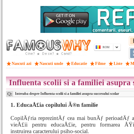
ROM
Nascuti azi
Nascuti unde
Educatie
Filme
Liste
M
Influenta scolii si a familiei asupra
Q:
Intreaba despre Influenta scolii si a familiei asupra succesului scolar
1. EducaÅ£ia copilului Ã®n familie
CopilÄƒria reprezintÄƒ cea mai bunÄƒ perioadÄƒ 
vieÅ£ii pentru educaÅ£ie, pentru formarea ÅŸ
instruirea caracterului psiho-social.