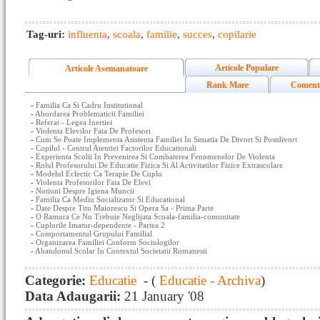
Tag-uri:
influenta
,
scoala
,
familie
,
succes
,
copilarie
Articole Populare
Articole Asemanatoare
Rank Mare
Coment
-
Familia Ca Si Cadru Institutional
-
Abordarea Problematicii Familiei
-
Referat - Legea Inertiei
-
Violenta Elevilor Fata De Profesori
-
Cum Se Poate Implementa Asistenta Familiei In Situatia De Divort Si Postdivort
-
Copilul - Centrul Atentiei Factorilor Educationali
-
Experienta Scolii In Prevenirea Si Combaterea Fenomenelor De Violenta
-
Rolul Profesorului De Educatie Fizica Si Al Activitatilor Fizice Extrascolare
-
Modelul Eclectic Ca Terapie De Cuplu
-
Violenta Profesorilor Fata De Elevi
-
Notiuni Despre Igiena Muncii
-
Familia Ca Mediu Socializator Si Educational
-
Date Despre Titu Maiorescu Si Opera Sa - Prima Parte
-
O Ramura Ce Nu Trebuie Neglijata Scoala-familia-comunitate
-
Cuplurile Imatur-dependente - Partea 2
-
Comportamentul Grupului Familial
-
Organizarea Familiei Conform Sociologilor
-
Abandonul Scolar In Contextul Societatii Romanesti
Categorie:
Educatie
- (
Educatie - Archiva
)
Data Adaugarii:
21 January '08