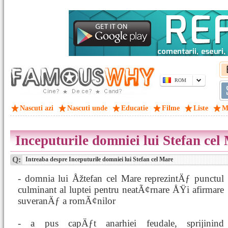
ROM
Nascuti azi
Nascuti unde
Educatie
Filme
Liste
M
Inceputurile domniei lui Stefan cel
Q:
Intreaba despre Inceputurile domniei lui Stefan cel Mare
- domnia lui Åžtefan cel Mare reprezintÄƒ punctul
culminant al luptei pentru neatÃ¢rnare ÅŸi afirmare
suveranÄƒ a romÃ¢nilor
- a pus capÄƒt anarhiei feudale, sprijinind