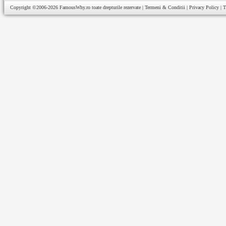
Copyright ©2006-2026
FamousWhy.ro
toate drepturile rezervate |
Termeni & Conditii
|
Privacy Policy
|
T