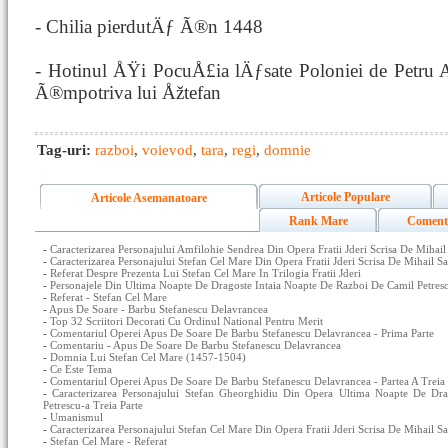
- Chilia pierdutÄƒ Ã®n 1448
- Hotinul ÅŸi PocuÅ£ia lÄƒsate Poloniei de Petru A
Ã®mpotriva lui Åžtefan
Tag-uri:
razboi
,
voievod
,
tara
,
regi
,
domnie
Articole Populare
Articole Asemanatoare
Rank Mare
Coment
-
Caracterizarea Personajului Amfilohie Sendrea Din Opera Fratii Jderi Scrisa De Mihai
-
Caracterizarea Personajului Stefan Cel Mare Din Opera Fratii Jderi Scrisa De Mihail 
-
Referat Despre Prezenta Lui Stefan Cel Mare In Trilogia Fratii Jderi
-
Personajele Din Ultima Noapte De Dragoste Intaia Noapte De Razboi De Camil Petres
-
Referat - Stefan Cel Mare
-
Apus De Soare - Barbu Stefanescu Delavrancea
-
Top 32 Scriitori Decorati Cu Ordinul National Pentru Merit
-
Comentariul Operei Apus De Soare De Barbu Stefanescu Delavrancea - Prima Parte
-
Comentariu - Apus De Soare De Barbu Stefanescu Delavrancea
-
Domnia Lui Stefan Cel Mare (1457-1504)
-
Ce Este Tema
-
Comentariul Operei Apus De Soare De Barbu Stefanescu Delavrancea - Partea A Treia
-
Caracterizarea Personajului Stefan Gheorghidiu Din Opera Ultima Noapte De Dr
Petrescu-a Treia Parte
-
Umanismul
-
Caracterizarea Personajului Stefan Cel Mare Din Opera Fratii Jderi Scrisa De Mihail 
-
Stefan Cel Mare - Referat