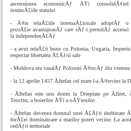
ascensiunea economicÄƒ ÅŸi consolidÃ¢nd
instimÅ£iile statului
- Ã®n relaÅ£iile internaÅ£ionale adoptÄƒ o
poziÅ£ie avantajoasÄƒ care sÄƒ-i permitÄƒ accesul
la independenÅ£Äƒ
- a avut relaÅ£ii bune cu Polonia, Ungaria, Imper
respectat libertatea Å£Äƒrii sale
- Moldova era vasalÄƒ Poloniei Ã®ncÄƒ din vremea
- la 12 aprilie 1457 Åžtefan cel mare l-a Ã®nvins la 
- Åžtefan este uns domn la Drieptate pe Åžiret,
Teoctist, a boierilor ÅŸi a oÅŸtenilor
- Åžtefan devenea domnul unei Å£Äƒri dezbinate Ã®
forÅ£ei dominatoare a marilor puteri vecine. La ac
cedÄƒri teritoriale