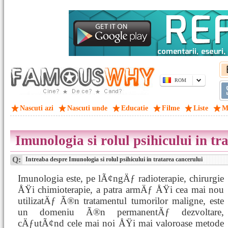
ROM
Nascuti azi
Nascuti unde
Educatie
Filme
Liste
M
Imunologia si rolul psihicului in tr
Q:
Intreaba despre Imunologia si rolul psihicului in tratarea cancerului
Imunologia este, pe lÃ¢ngÄƒ radioterapie, chirurgie
ÅŸi chimioterapie, a patra armÄƒ ÅŸi cea mai nou
utilizatÄƒ Ã®n tratamentul tumorilor maligne, este
un domeniu Ã®n permanentÄƒ dezvoltare,
cÄƒutÃ¢nd cele mai noi ÅŸi mai valoroase metode