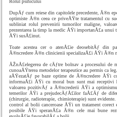
Rolul psihicului
DupÄƒ cum reiese din capitolele precedente, Ã®n e
optimiste Ã®n ceea ce priveÅŸte tratamentul cu succ
subliniat rolul prevenirii tumorilor maligne, valoa
prezentarea la timp la medic ÅŸi importanÅ£a unui t
ÅŸi susÅ£inut.
Toate acestea cer o atenÅ£ie deosebitÄƒ din pa
Ã®ncredere Ã®n clinicienii specializaÅ£i ÅŸi Ã®n m
ÃŽnÅ£elegerea de cÄƒtre bolnav a procesului de ma
cunoaÅŸterea metodelor terapeutice au permis ca leg
aÅŸezatÄƒ pe baze optime de Ã®ncredere ÅŸi col
informaÅ£i ÅŸi cu moral bun sunt mai receptivi la
valoarea pozitivÄƒ a Ã®ncrederii ÅŸi a optimismu
temerilor ÅŸi a prejudecÄƒÅ£ilor faÅ£Äƒ de difer
(chirurgie, radioterapie, chimioterapie) sunt evident
control al bolii canceroase ÅŸi un tratament core
posibile ÅŸi speranÅ£a Ã®n cele mai bune rezul
evoluÅ£ie favorabilÄƒ a bolii.