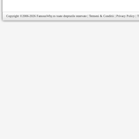
Copyright ©2006-2026
FamousWhy.ro
toate drepturile rezervate |
Termeni & Conditii
|
Privacy Policy
|
T