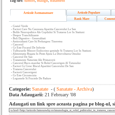
Tag-uri:
tumori
,
malign
,
tratament
Articole Populare
Articole Asemanatoare
Rank Mare
Coment
-
Ceaiul Verde
-
Factori Care Nu Cauzeaza Aparitia Cancerului La San
-
Bolile Neuropsihice Ale Copilului Si Tratarea Lor In Statiuni
-
Despre Tranchilizante
-
Boli Digestive - Generalitati
-
Antioxidanti Care Iti Prelungesc Tineretea
-
Cancerul
-
Ce Este Focarul De Infectie
-
Tulburarile Minore Endocrino-genitale Si Tratarea Lor In Statiuni
-
Alimentatia Bogata In Peste Ajuta La Dezvoltarea Omului
-
Cancerul De San
-
Tratamente Naturiste Ale Primaverii
-
Cancerul Buco-maxilar Si Rolul Cancerigen Al Tutunului
-
Factori Ce Cresc Riscul Aparitiei Cancerului De San
-
Tratarea Cancerului
-
Factorii Cancerigeni
-
Ce Este Circumcizia
-
Legumele Si Fructele De Padure
Categorie:
Sanatate
- (
Sanatate - Archiva
)
Data Adaugarii:
21 February '08
Adaugati un link spre aceasta pagina pe blog-ul, si