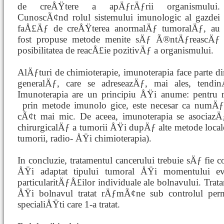
de creÅŸtere a apÄƒrÄƒrii organismului.
CunoscÃ¢nd rolul sistemului imunologic al gazdei
faÅ£Äƒ de creÅŸterea anormalÄƒ tumoralÄƒ, au
fost propuse metode menite sÄƒ Ã®ntÄƒreascÄƒ
posibilitatea de reacÅ£ie pozitivÄƒ a organismului.
AlÄƒturi de chimioterapie, imunoterapia face parte di
generalÄƒ, care se adreseazÄƒ, mai ales, tendin
Imunoterapia are un principiu ÅŸi anume: pentru rea
prin metode imunolo
gice, este necesar ca numÄƒ
cÃ¢t mai mic. De aceea, imunoterapia se asociazÄ
chirurgicalÄƒ a tumorii ÅŸi dupÄƒ alte metode local
tumorii, radio- ÅŸi chimioterapia).
In concluzie, tratamentul cancerului trebuie sÄƒ fie c
ÅŸi adaptat tipului tumoral ÅŸi momentului ev
particularitÄƒÅ£ilor individuale ale bolnavului. Trat
ÅŸi bolnavul tratat rÄƒmÃ¢ne sub controlul perma
specialiÅŸti care 1-a tratat.