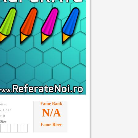
Fame Rank
stics:
N/A
ts: 1,317
s:
0
Riser
Fame Riser