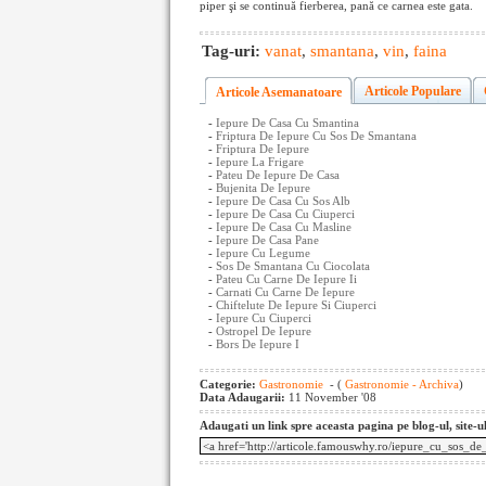
piper şi se continuă fierberea, pană ce carnea este gata.
Tag-uri:
vanat
,
smantana
,
vin
,
faina
Articole Populare
Articole Asemanatoare
-
Iepure De Casa Cu Smantina
-
Friptura De Iepure Cu Sos De Smantana
-
Friptura De Iepure
-
Iepure La Frigare
-
Pateu De Iepure De Casa
-
Bujenita De Iepure
-
Iepure De Casa Cu Sos Alb
-
Iepure De Casa Cu Ciuperci
-
Iepure De Casa Cu Masline
-
Iepure De Casa Pane
-
Iepure Cu Legume
-
Sos De Smantana Cu Ciocolata
-
Pateu Cu Carne De Iepure Ii
-
Carnati Cu Carne De Iepure
-
Chiftelute De Iepure Si Ciuperci
-
Iepure Cu Ciuperci
-
Ostropel De Iepure
-
Bors De Iepure I
Categorie:
Gastronomie
- (
Gastronomie - Archiva
)
Data Adaugarii:
11 November '08
Adaugati un link spre aceasta pagina pe blog-ul, site-u