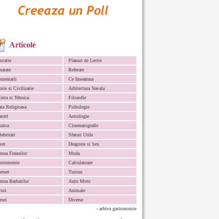
Articole
ucatie
Planuri de Lectie
natate
Referate
mentarii
Ce Inseamna
orie si Civilizatie
Arhitectura Navala
iinta si Tehnica
Filozofie
ata Religioasa
Psihologie
aceri
Astrologie
zica
Cinematografie
lebritati
Sfaturi Utile
ort
Dragoste si Sex
mea Femeilor
Moda
stronomie
Calculatoare
ternet
Turism
mea Barbatilor
Auto Moto
curi
Animale
euri
Diverse
- arhiva gastronomie