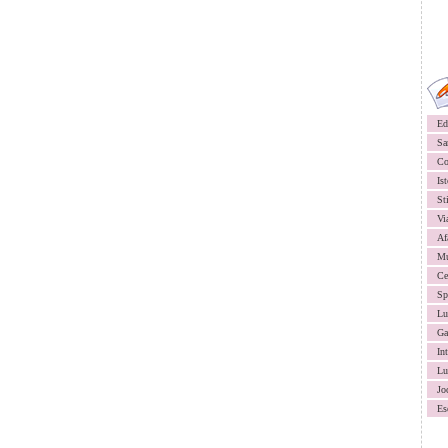
Ed
Sa
Co
Ist
St
Vi
Af
Mu
Ce
Sp
Lu
Ga
In
Lu
Jo
Es