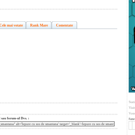
Cele mai votate
Rank Mare
Comentate
Stati
Visi
Vote
l sau forum-ul Dvs. :
Fame 