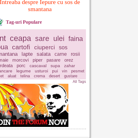
Intreaba despre Iepure cu sos de
smantana
Tag-uri Populare
nt
ceapa
sare
ulei
faina
oua
cartofi
ciuperci
sos
mantana
lapte
salata
carne
rosii
maie
morcovi
piper
pasare
orez
rdeata
porc
cascaval
supa
zahar
ncare
legume
usturoi
pui
vin
pesmet
tet
aluat
telina
crema
desert
gustare
All Tags