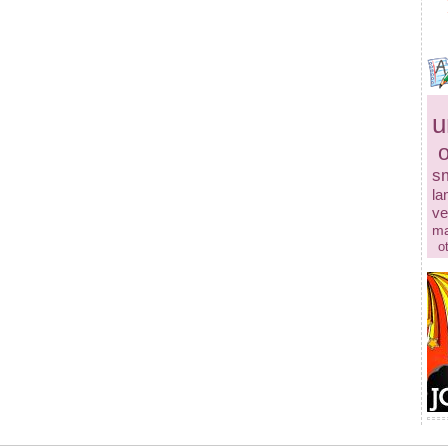
u
s
la
ve
ma
o