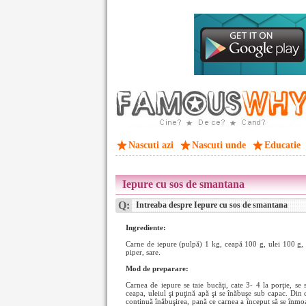
Nascuti azi
Nascuti unde
Educatie
Iepure cu sos de smantana
Q:
Intreaba despre Iepure cu sos de smantana
Ingrediente:
Carne de iepure (pulpă) 1 kg, ceapă 100 g, ulei 100 g,
piper, sare.
Mod de preparare:
Carnea de iepure se taie bucăţi, cate 3- 4 la porţie, se
ceapa, uleiul şi puţină apă şi se înăbuşe sub capac. Din
continuă înăbuşirea, pană ce carnea a început să se înmoa