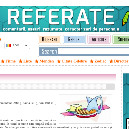
ROM
Filme
Liste
Monden
Citate Celebre
Zodiac
Director
 smantană 300 g, făină 30 g, vin 100 ml.,
 sărează, se pun intr-o cratiţă împreună cu
 cand în cand se pune cate puţină apă şi se
ie. Se adaugă vinul şi făina amestecată cu smantană şi se potriveşte gustul cu sare şi