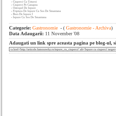
-
Ciuperci Cu Usturoi
-
Ciuperci Pe Canapea
-
Ostropel De Iepure
-
Friptura De Iepure Cu Sos De Smantana
-
Bors De Iepure I
-
Iepure Cu Sos De Smantana
Categorie:
Gastronomie
- (
Gastronomie - Archiva
)
Data Adaugarii:
11 November '08
Adaugati un link spre aceasta pagina pe blog-ul, si