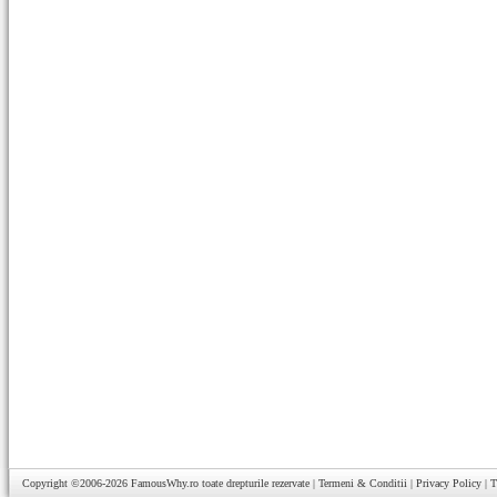
Copyright ©2006-2026
FamousWhy.ro
toate drepturile rezervate |
Termeni & Conditii
|
Privacy Policy
|
T