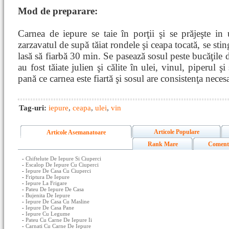
Mod de preparare:
Carnea de iepure se taie în porţii şi se prăjeşte in 
zarzavatul de supă tăiat rondele şi ceapa tocată, se sti
lasă să fiarbă 30 min. Se pasează sosul peste bucăţile 
au fost tăiate julien şi călite în ulei, vinul, piperul şi
pană ce carnea este fiartă şi sosul are consistenţa neces
Tag-uri:
iepure
,
ceapa
,
ulei
,
vin
Articole Populare
Articole Asemanatoare
Rank Mare
Coment
-
Chiftelute De Iepure Si Ciuperci
-
Escalop De Iepure Cu Ciuperci
-
Iepure De Casa Cu Ciuperci
-
Friptura De Iepure
-
Iepure La Frigare
-
Pateu De Iepure De Casa
-
Bujenita De Iepure
-
Iepure De Casa Cu Masline
-
Iepure De Casa Pane
-
Iepure Cu Legume
-
Pateu Cu Carne De Iepure Ii
-
Carnati Cu Carne De Iepure