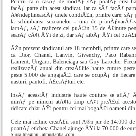
Pentru ca o casÄƒ de modÄƒ sÄƒ poatÄƒ crea hai
facÄƒ parte din acest sindicat. Iar ca sÄƒ facÄƒ part
Ã®ndeplineascÄƒ unele condiÅ£ii, printre care: sÄƒ 
la schimbarea sezoanelor - una de primÄƒvarÄ
iarnÄƒ, sÄƒ realizeze cel puÅ£in 35 de Å£inute pent
searÄƒ cÃ¢t ÅŸi de zi, dar sÄƒ aibÄƒ ÅŸi cel puÅ£i
ÃŽn prezent sindicatul are 18 membrii, printre car
ca Dior, Chanel, Lanvin, Givenchy, Paco Rabann
Laurent, Ungaro, Balenciaga sau Guy Laroche. Fieca
realizeazÄƒ anual din creaÅ£iile haute cuture pes
peste 5.000 de angajaÅ£i care se ocupÄƒ de fiecare
nasturi, pantofi, Å£esÄƒturi etc.
InsÄƒ aceastÄƒ industrie haute couture se aflÄƒ Ã
mirÄƒ pe nimeni atÃ¢ta timp cÃ¢t preÅ£ul acestor
ridicate chiar ÅŸi pentru cei mai bogaÅ£i oameni din
Cele mai ieftine creaÅ£ii sunt Ã®n jur de 14.000 de 
poartÄƒ eticheta Chanel ajunge ÅŸi la 70.000 de eur
Sursa Imaginii : almustaqbal.com