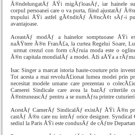
Ã®ndelungatÄƒ ÅŸi migÄƒloasÄƒ, iar hainele sunt
corpul persoanei care o va purta, fiind ajustatÄƒ Ã
trupului ÅŸi astfel gÃ¢nditÄƒ Ã®ncÃ¢t sÄƒ-i 
avantajoase.
AceastÄƒ modÄƒ a hainelor somptuoase ÅŸi ext
naÅŸtere Ã®n FranÅ£a, la curtea Regelui Soare, Lu
urmat crezul con
form cÄƒruia moda este o oglin
Ã®n capitala mondialÄƒ a modei. Åži aÅŸa a rÄƒmas
Isac Singer a marcat istoria haute-couture prin inve
Tot acesta a mai revoluÅ£ionat lumea modei prin p
necesitat modele umane care prezentau o colecÅ£i
Camerei Sindicale care avea la bazÄƒ criteriile 
Ã®ntruneascÄƒ pentru a se numÄƒra printre cuturieri
AcestÄƒ CamerÄƒ SindicalÄƒ existÄƒ ÅŸi Ã®n pre
castÄƒ Ã®n care nu intrÄƒ orice designer. Syndical
sediul la Paris ÅŸi este condusÄƒ de cÄƒtre Departam