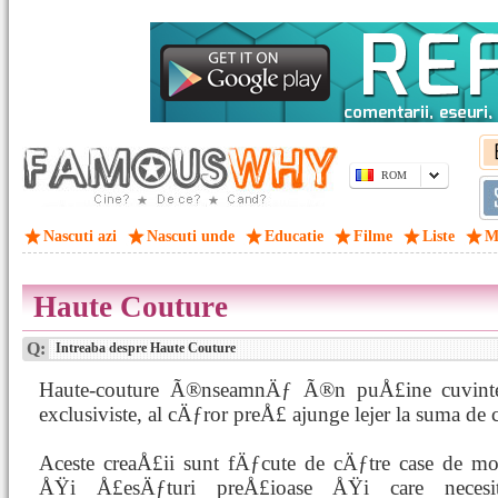
ROM
Nascuti azi
Nascuti unde
Educatie
Filme
Liste
M
Haute Couture
Q:
Intreaba despre Haute Couture
Haute-couture Ã®nseamnÄƒ Ã®n puÅ£ine cuvinte c
exclusiviste, al cÄƒror preÅ£ ajunge lejer la suma de 
Aceste creaÅ£ii sunt fÄƒcute de cÄƒtre case de m
ÅŸi Å£esÄƒturi preÅ£ioase ÅŸi care nece