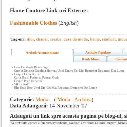
Haute Couture Link-uri Externe :
Fashionable Clothes
(
English
)
Tag-uri:
dior
,
chanel
,
creatie
,
case de moda
,
haine
,
sindicat
,
indus
Articole Populare
Articole Asemanatoare
Rank Mare
Coment
-
Casa De Moda Balenciaga
-
Cum A Devenit Carolina Herrera Unul Dintre Cei Mai Renumiti Designeri Din Lume
-
Despre Carla Bruni
-
Carla Bruni Pasiunea Pentru Moda
-
Despre Paco Rabanne
-
Viktor Rolf
-
Elie Saab Este Unul Din Cei Mai Renumiti Designeri Din Lume
Categorie:
Moda
- (
Moda - Archiva
)
Data Adaugarii:
14 November '07
Adaugati un link spre aceasta pagina pe blog-ul, si