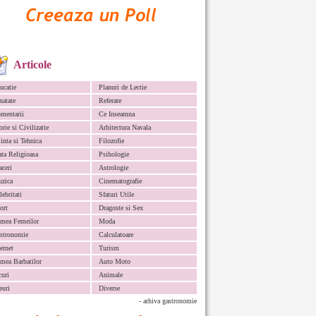
Articole
ucatie
Planuri de Lectie
natate
Referate
mentarii
Ce Inseamna
orie si Civilizatie
Arhitectura Navala
iinta si Tehnica
Filozofie
ata Religioasa
Psihologie
aceri
Astrologie
zica
Cinematografie
lebritati
Sfaturi Utile
ort
Dragoste si Sex
mea Femeilor
Moda
stronomie
Calculatoare
ternet
Turism
mea Barbatilor
Auto Moto
curi
Animale
euri
Diverse
- arhiva gastronomie