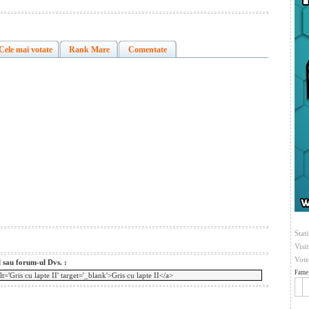
Cele mai votate
Rank Mare
Comentate
Stati
Visi
Vote
l sau forum-ul Dvs. :
Fame 