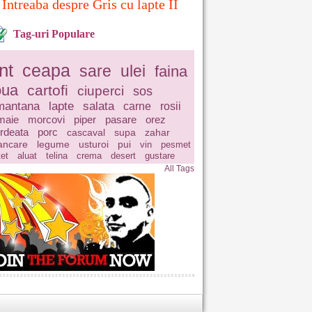
Intreaba despre Gris cu lapte II
Tag-uri Populare
nt
ceapa
sare
ulei
faina
oua
cartofi
ciuperci
sos
mantana
lapte
salata
carne
rosii
maie
morcovi
piper
pasare
orez
rdeata
porc
cascaval
supa
zahar
ncare
legume
usturoi
pui
vin
pesmet
tet
aluat
telina
crema
desert
gustare
All Tags