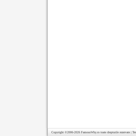
Copyright ©2006-2026
FamousWhy.ro
toate drepturile rezervate |
Te