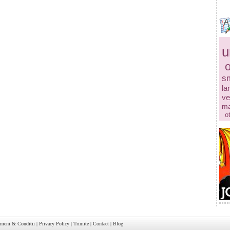
u
s
la
ve
ma
o
rmeni & Conditii
|
Privacy Policy
|
Trimite
|
Contact
|
Blog