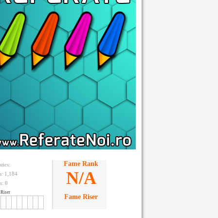
Fame Rank
stics:
N/A
ts: 1,184
s:
0
Riser
Fame Riser