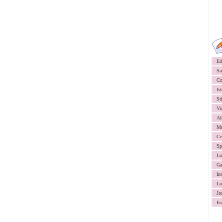
Ed
Sa
Co
Ist
St
Vi
Af
Mu
Ce
Sp
Lu
Ga
In
Lu
Jo
Es