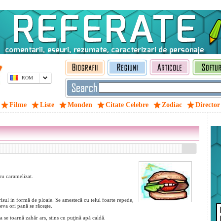
ROM
Filme
Liste
Monden
Citate Celebre
Zodiac
Director
ru caramelizat.
risul in formă de ploaie. Se amestecă cu telul foarte repede,
va ori pană se răceşte.
 se toarnă zahăr ars, stins cu puţină apă caldă.