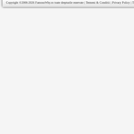
Copyright ©2006-2026
FamousWhy.ro
toate drepturile rezervate |
Termeni & Conditii
|
Privacy Policy
|
T