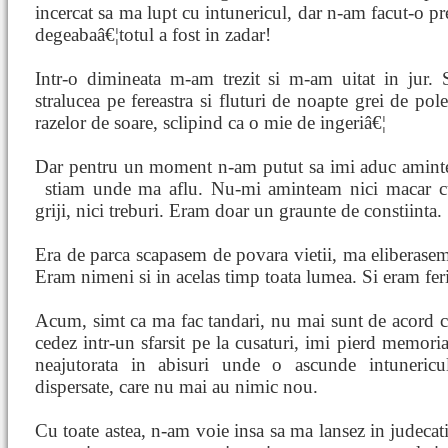
incercat sa ma lupt cu intunericul, dar n-am facut-o pre
degeabaâ€¦totul a fost in zadar!
Intr-o dimineata m-am trezit si m-am uitat in jur. S
stralucea pe fereastra si fluturi de noapte grei de p
razelor de soare, sclipind ca o mie de ingeriâ€¦
Dar pentru un moment n-am putut sa imi aduc aminte
stiam unde ma aflu. Nu-mi aminteam
nici macar 
griji, nici treburi. Eram doar un graunte de constiinta.
Era de parca scapasem de povara vietii, ma eliberasem
Eram nimeni si in acelas timp toata lumea. Si eram feri
Acum, simt ca ma fac tandari, nu mai sunt de acord c
cedez intr-un sfarsit pe la cusaturi, imi pierd memoria
neajutorata in abisuri unde o ascunde intuneric
dispersate, care nu mai au nimic nou.
Cu toate astea, n-am voie insa sa ma lansez in judecat