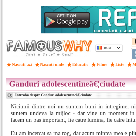
ROM
Nascuti azi
Nascuti unde
Educatie
Filme
Liste
M
Ganduri adolescentineâ€¦ciudate
Q:
Intreaba despre Ganduri adolescentineâ€¦ciudate
Niciunii dintre noi nu suntem buni in intregime, nic
suntem undeva la mijloc - dar vine un moment in v
facem un pas important, fie catre lumina, fie catre Intu
Eu am incercat sa ma rog, dar acum mintea mea e plin