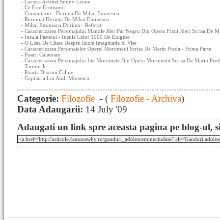
-
Cariera Actritei Sunny Leone
-
Ce Este Erotismul
-
Comentariu - Dorinta De Mihai Eminescu
-
Rezumat Dorinta De Mihai Eminescu
-
Mihai Eminescu Dorinta - Referat
-
Caracterizarea Personajului Manole Jder Par Negru Din Opera Fratii Jderi Scrisa De 
-
Insula Pastelui - Insula Celor 1000 De Enigme
-
O Lista De Citate Despre Iluzie Imaginatie Si Vise
-
Caracterizarea Personajelor Operei Morometii Scrisa De Marin Preda - Prima Parte
-
Pasari Calatoare
-
Caracterizarea Personajului Iiie Moromete Din Opera Morometii Scrisa De Marin Preda
-
Tarmurile
-
Poarta Discutii Calme
-
Copilaria Lui Andi Moisescu
Categorie:
Filozofie
- (
Filozofie - Archiva
)
Data Adaugarii:
14 July '09
Adaugati un link spre aceasta pagina pe blog-ul, si