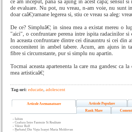
ce am inceput, pana sa ajung in acest capa; sensul si
de evaluare. Nu pot, nu vreau, n-am voie, nu sunt in
doar caâ€¦ramane legerea si, stiu ce vreau sa aleg: vre
De ce? Simpluâ€¦ in sinea mea a existat mereu o lupt
"aici", o confruntare perena intre ispita radacinilor si
In aceasta confruntare dintre cei dinauntru si cei din
concomitent in ambel tabere. Acum, am ajuns in taba
fibre si circumstante, pur si simplu nu apartin.
Tocmai aceasta apartenenta la care ma gandesc ca la 
mea artisticaâ€¦
Tag-uri:
educatie
,
adolescent
Articole Populare
Articole Asemanatoare
Rank Mare
Coment
-
Iubim
-
Coafura Intre Fantezie Si Realitate
-
Viktor Rolf
-
Barbatul Din Viata Ioanei Maria Moldovan