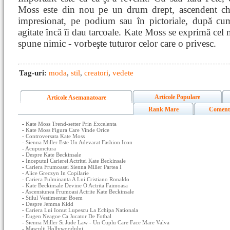
Moss este din nou pe un drum drept, ascendent chi
impresionat, pe podium sau în pictoriale, după cum 
agitate încă îi dau tarcoale. Kate Moss se exprimă cel 
spune nimic - vorbeşte tuturor celor care o privesc.
Tag-uri:
moda
,
stil
,
creatori
,
vedete
Articole Populare
Articole Asemanatoare
Rank Mare
Coment
-
Kate Moss Trend-setter Prin Excelenta
-
Kate Moss Figura Care Vinde Orice
-
Controversata Kate Moss
-
Sienna Miller Este Un Adevarat Fashion Icon
-
Acupunctura
-
Despre Kate Beckinsale
-
Inceputul Carierei Actritei Kate Beckinsale
-
Cariera Frumoasei Sienna Miller Partea I
-
Alice Greczyn In Copilarie
-
Cariera Fulminanta A Lui Cristiano Ronaldo
-
Kate Beckinsale Devine O Actrita Faimoasa
-
Ascensiunea Frumoasi Actrite Kate Beckinsale
-
Stilul Vestimentar Boem
-
Despre Jemma Kidd
-
Cariera Lui Ionut Lupescu La Echipa Nationala
-
Eugen Neagoe Ca Jucator De Fotbal
-
Sienna Miller Si Jude Law - Un Cuplu Care Face Mare Valva
-
Masculii Hollywoodului