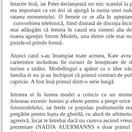
întarzie însă, iar Peter declanşează un mic scandal la 
era important ca cei doi să ajungă la nunta unei rude,
ratarea momentului. O femeie ce se afla în aşteptare
convorbirea telefonică, fiind distrasă de discuţia înc
mai adăugăm că femeia în cauză era nimeni alt
toarea agenţiei Storm Models, una dintre cele mai m
puzzle-ul prinde formă.
Atunci cand s-au întamplat toate acestea, Kate avea 
carieristice includeau fie cursuri de însoţitoare de 
turism a tatălui. Modellingul a apărut ca o idee năst
familia ei nu şi-au închipuit că primul contract de pub
capriciu. A fost însă primul dintr-o serie lungă.
Intrarea ei în lumea modei a coincis cu un momen
foloseau excesiv lumini şi efecte pentru a şterge orice
fotomodelului, iar fetele ce populau podiumurile e
pregătite pentru lupta de gherilă, cu alură de arhitectu
agresivă, încat te întrebai dacă nu cumva ascund vreu
prezentare (NADJA AUERMANNS e doar primul di