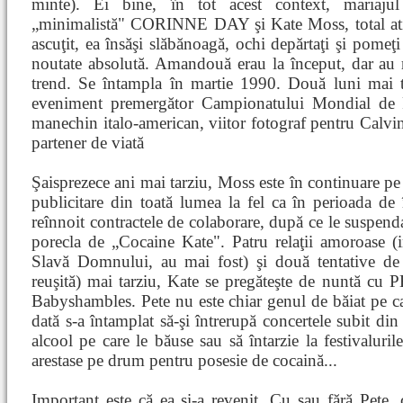
minte). Ei bine, în tot acest context, mariajul 
„minimalistă" CORINNE DAY şi Kate Moss, total ati
ascuţit, ea însăşi slăbănoagă, ochi depărtaţi şi pomeţi
noutate absolută. Amandouă erau la început, dar au 
trend. Se întampla în martie 1990. Două luni mai ta
eveniment premergător Campionatului Mondial de F
manechin italo-american, viitor fotograf pentru Calvin 
partener de viată
Şaisprezece ani mai tarziu, Moss este în continuare p
publicitare din toată lumea la fel ca în perioada de
reînnoit contractele de colaborare, după ce le suspenda
porecla de „Cocaine Kate". Patru relaţii amoroase (
Slavă Domnului, au mai fost) şi două tentative de 
reuşită) mai tarziu, Kate se pregăteşte de nuntă c
Babyshambles. Pete nu este chiar genul de băiat pe car
dată s-a întamplat să-şi întrerupă concertele subit din 
alcool pe care le băuse sau să întarzie la festivaluril
arestase pe drum pentru posesie de cocaină...
Important este că ea şi-a revenit. Cu sau fără Pete, ca