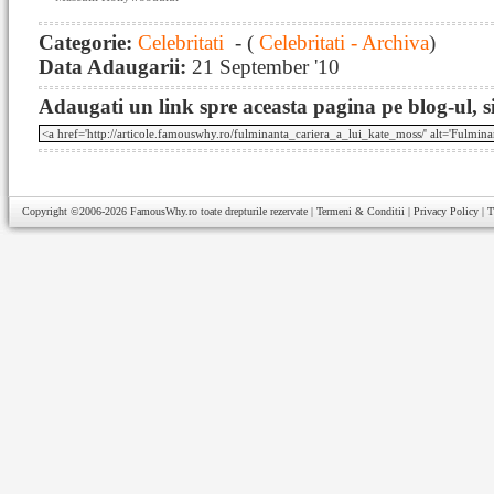
Categorie:
Celebritati
- (
Celebritati - Archiva
)
Data Adaugarii:
21 September '10
Adaugati un link spre aceasta pagina pe blog-ul, si
Copyright ©2006-2026
FamousWhy.ro
toate drepturile rezervate |
Termeni & Conditii
|
Privacy Policy
|
T