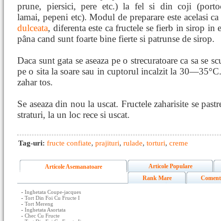
prune, piersici, pere etc.) la fel si din coji (porto
lamai, pepeni etc). Modul de preparare este acelasi ca 
dulceata
, diferenta este ca fructele se fierb in sirop in 
pâna cand sunt foarte bine fierte si patrunse de sirop.
Daca sunt gata se aseaza pe o strecuratoare ca sa se sc
pe o sita la soare sau in cuptorul incalzit la 30—35°C.
zahar tos.
Se aseaza din nou la uscat. Fructele zaharisite se pastre
straturi, la un loc rece si uscat.
Tag-uri:
fructe confiate
,
prajituri
,
rulade
,
torturi
,
creme
Articole Populare
Articole Asemanatoare
Rank Mare
Coment
-
Inghetata Coupe-jacques
-
Tort Din Foi Cu Fructe I
-
Tort Mereng
-
Inghetata Asortata
-
Chec Cu Fructe