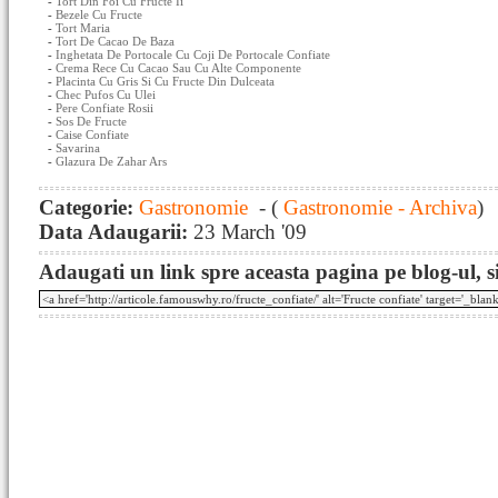
-
Tort Din Foi Cu Fructe Ii
-
Bezele Cu Fructe
-
Tort Maria
-
Tort De Cacao De Baza
-
Inghetata De Portocale Cu Coji De Portocale Confiate
-
Crema Rece Cu Cacao Sau Cu Alte Componente
-
Placinta Cu Gris Si Cu Fructe Din Dulceata
-
Chec Pufos Cu Ulei
-
Pere Confiate Rosii
-
Sos De Fructe
-
Caise Confiate
-
Savarina
-
Glazura De Zahar Ars
Categorie:
Gastronomie
- (
Gastronomie - Archiva
)
Data Adaugarii:
23 March '09
Adaugati un link spre aceasta pagina pe blog-ul, si