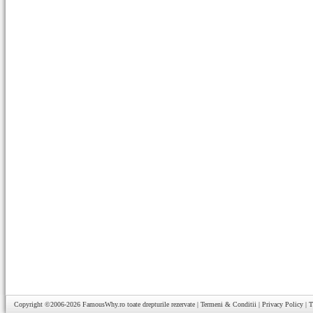
Copyright ©2006-2026
FamousWhy.ro
toate drepturile rezervate |
Termeni & Conditii
|
Privacy Policy
|
T