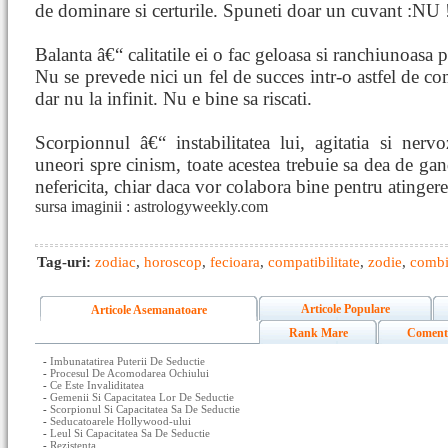
de dominare si certurile. Spuneti doar un cuvant :NU 
Balanta â€“ calitatile ei o fac geloasa si ranchiunoasa 
Nu se prevede nici un fel de succes intr-o astfel de co
dar nu la infinit. Nu e bine sa riscati.
Scorpionnul â€“ instabilitatea lui, agitatia si nerv
uneori spre cinism, toate acestea trebuie sa dea de gan
nefericita, chiar daca vor colabora bine pentru atinger
sursa imaginii : astrologyweekly.com
Tag-uri:
zodiac
,
horoscop
,
fecioara
,
compatibilitate
,
zodie
,
combi
Articole Populare
Articole Asemanatoare
Rank Mare
Coment
-
Imbunatatirea Puterii De Seductie
-
Procesul De Acomodarea Ochiului
-
Ce Este Invaliditatea
-
Gemenii Si Capacitatea Lor De Seductie
-
Scorpionul Si Capacitatea Sa De Seductie
-
Seducatoarele Hollywood-ului
-
Leul Si Capacitatea Sa De Seductie
-
Rezistenta