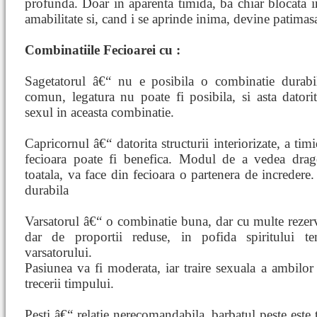
profunda. Doar in aparenta timida, ba chiar blocata i
amabilitate si, cand i se aprinde inima, devine patimas
Combinatiile Fecioarei cu :
Sagetatorul â€“ nu e posibila o combinatie durabil
comun, legatura nu poate fi posibila, si asta datori
sexul in aceasta combinatie.
Capricornul â€“ datorita structurii interiorizate, a timid
fecioara poate fi benefica. Modul de a vedea drago
toatala, va face din fecioara o partenera de incredere.
durabila
Varsatorul â€“ o combinatie buna, dar cu multe rezerve
dar de proportii reduse, in pofida spiritului t
varsatorului.
Pasiunea va fi moderata, iar traire sexuala a ambilor
trecerii timpului.
Pesti â€“ relatie nerecomandabila, barbatul peste este 