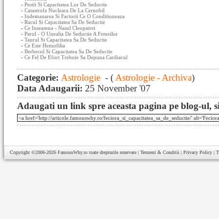
-
Pestii Si Capacitatea Lor De Seductie
-
Catastrofa Nucleara De La Cernobil
-
Indemanarea Si Factorii Ce O Conditioneaza
-
Racul Si Capacitatea Sa De Seductie
-
Ce Inseamna - Nasul Cleopatrei
-
Parul - O Unealta De Seductie A Femeilor
-
Taurul Si Capacitatea Sa De Seductie
-
Ce Este Hemofilia
-
Berbecul Si Capacitatea Sa De Seductie
-
Ce Fel De Efort Trebuie Sa Depuna Cardiacul
Categorie:
Astrologie
- (
Astrologie - Archiva
)
Data Adaugarii:
25 November '07
Adaugati un link spre aceasta pagina pe blog-ul, si
Copyright ©2006-2026
FamousWhy.ro
toate drepturile rezervate |
Termeni & Conditii
|
Privacy Policy
|
T