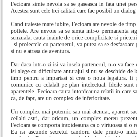
Fecioara simte nevoia sa se gaseasca in fata unei per
Acestea sunt cele trei calitati care fac posibil un dialog 
Cand traieste mare iubire, Fecioara are nevoie de timp 
poftele. Are nevoie sa se simta intr-o permanenta si
senzuala, cauta inainte de orice complicitate si prieten
si proiectele cu partenerul, va putea sa se desfasoare
si nu e atrasa de aventura.
Dar daca intr-o zi isi va insela partenerul, n-o va fac
isi alege cu dificultate anturajul si nu se deschide de 
timp pentru a impartasi si crea o noua legatura. Ii p
comunice cu celalalt pe plan intelectual. Ideile sunt
aparentele. Fecioara cauta intotdeauna relatii in care s
ca, de fapt, are un complex de inferioritate.
Un complex mai puternic sau mai atenuat, aparent sa
ceilalti astri, dar oricum, un complex mereu prezent
Fecioara se comporta intotdeauna ca o virtuoasa si o r
Ea isi ascunde secretul candorii dale printr-o indis