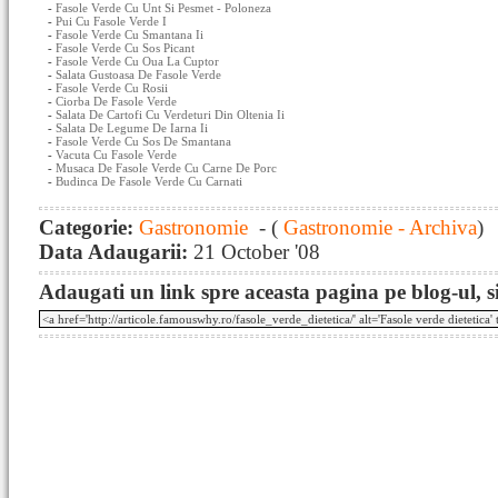
-
Fasole Verde Cu Unt Si Pesmet - Poloneza
-
Pui Cu Fasole Verde I
-
Fasole Verde Cu Smantana Ii
-
Fasole Verde Cu Sos Picant
-
Fasole Verde Cu Oua La Cuptor
-
Salata Gustoasa De Fasole Verde
-
Fasole Verde Cu Rosii
-
Ciorba De Fasole Verde
-
Salata De Cartofi Cu Verdeturi Din Oltenia Ii
-
Salata De Legume De Iarna Ii
-
Fasole Verde Cu Sos De Smantana
-
Vacuta Cu Fasole Verde
-
Musaca De Fasole Verde Cu Carne De Porc
-
Budinca De Fasole Verde Cu Carnati
Categorie:
Gastronomie
- (
Gastronomie - Archiva
)
Data Adaugarii:
21 October '08
Adaugati un link spre aceasta pagina pe blog-ul, si