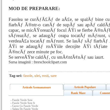
MOD DE PREPARARE:
Fasolea se curÄƒÅ£Äƒ de aÅ£e, se spalÄƒ bine c
fiarbÄƒ Ã®ntr-o canÄƒ de supÄƒ sau apÄƒ caldÄƒ
capac, se micÅŸoreazÄƒ focul ÅŸi se fierbe Ã®nÄƒ
sÄƒreazÄƒ, se adaugÄƒ ceapa tocatÄƒ mÄƒrunt, u
verdeaÅ£a tocatÄƒ mÄƒrunt. Se lasÄƒ sÄƒ fiarbÄ
ÅŸi se adaugÄƒ roÅŸiile decojite ÅŸi tÄƒiate f
Ã®ncÄƒ zece minute pe foc.
Se serveÅŸte caldÄƒ, cu smÃ¢ntÃ¢nÄƒ sau iaurt.
Sursa imaginii : freeschoolclipart.com
Tag-uri:
fasole
,
ulei
,
rosii
,
sare
Articole Populare
Articole Asemanatoare
Rank Mare
Coment
-
Fasole Verde Sote
-
Fasole Verde Sote Ii
-
Carne Cu Fasole Verde
-
Salata De Fasole Verde