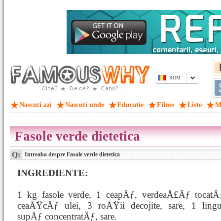
ROM
Nascuti azi
Nascuti unde
Educatie
Filme
Liste
M
Fasole verde dietetica
Q:
Intreaba despre Fasole verde dietetica
INGREDIENTE:
1 kg fasole verde, 1 ceapÄƒ, verdeaÅ£Äƒ tocatÄ
ceaÅŸcÄƒ ulei, 3 roÅŸii decojite, sare, 1 ling
supÄƒ concentratÄƒ, sare.