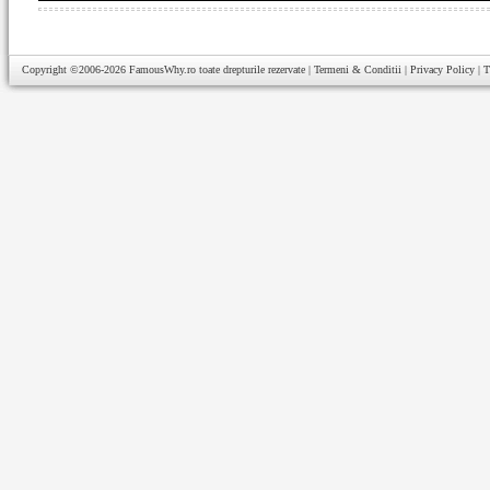
Copyright ©2006-2026
FamousWhy.ro
toate drepturile rezervate |
Termeni & Conditii
|
Privacy Policy
|
T