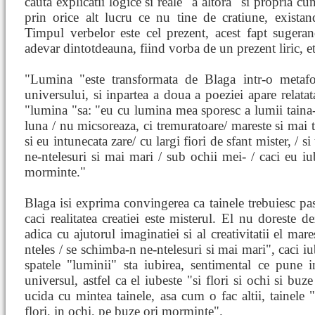
cauta explicatii logice si reale "a altora" si propria c
prin orice alt lucru ce nu tine de cratiune, existan
Timpul verbelor este cel prezent, acest fapt suger
adevar dintotdeauna, fiind vorba de un prezent liric, e
"Lumina "este transformata de Blaga intr-o metafo
universului, si inpartea a doua a poeziei apare relatat
"lumina "sa: "eu cu lumina mea sporesc a lumii taina-
luna / nu micsoreaza, ci tremuratoare/ mareste si mai t
si eu intunecata zare/ cu largi fiori de sfant mister, / s
ne-ntelesuri si mai mari / sub ochii mei- / caci eu iub
morminte."
Blaga isi exprima convingerea ca tainele trebuiesc past
caci realitatea creatiei este misterul. El nu doreste d
adica cu ajutorul imaginatiei si al creativitatii el mare
nteles / se schimba-n ne-ntelesuri si mai mari", caci iu
spatele "luminii" sta iubirea, sentimental ce pune i
universul, astfel ca el iubeste "si flori si ochi si bu
ucida cu mintea tainele, asa cum o fac altii, tainele "
flori, in ochi, pe buze ori morminte".