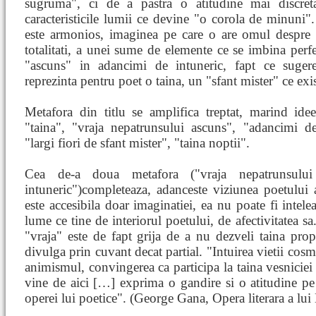
sugruma", ci de a pastra o atitudine mai discreta
caracteristicile lumii ce devine "o corola de minuni"
este armonios, imaginea pe care o are omul despre 
totalitati, a unei sume de elemente ce se imbina perfe
"ascuns" in adancimi de intuneric, fapt ce sugere
reprezinta pentru poet o taina, un "sfant mister" ce exis
Metafora din titlu se amplifica treptat, marind ide
"taina", "vraja nepatrunsului ascuns", "adancimi de
"largi fiori de sfant mister", "taina noptii".
Cea de-a doua metafora ("vraja nepatrunsulu
intuneric")completeaza, adanceste viziunea poetului
este accesibila doar imaginatiei, ea nu poate fi intelea
lume ce tine de interiorul poetului, de afectivitatea s
"vraja" este de fapt grija de a nu dezveli taina prop
divulga prin cuvant decat partial. "Intuirea vietii cosm
animismul, convingerea ca participa la taina vesniciei 
vine de aici […] exprima o gandire si o atitudine pe 
operei lui poetice". (George Gana, Opera literara a lu