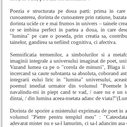
Poezia e structurata pe doua parti: prima in care 
cunoasterea, dorinta de cunoastere prin ratiune, bazata 
dorinta ucide ce e mai frumos in univers – tainele crear
ce se imbina perfect in partea a doua, in care desc
"lumina" pe care o poseda, prin creatia sa, contribu
tainelor, gandirea sa nefiind cognitiva, ci afectiva.
Semnificatia termenilor, a simbolurilor si a metafo
imaginii integrale a universului imaginat de poet, univ
Vazand lumea ca pe o "corola de minuni", Blaga ii v
incercand sa caute substanta sa absoluta, coborand ast
integrarii eului liric in "lumina" universului, aceas
poemul imediat urmator din volumul "Poemele lu
navalindu-mi in piept cand te vad, / oare nu e un s
dintai, / din lumina aceea-nsetata adanc de viata?"(Lu
Dorinta de sporire a misterului exprimata de poet in ac
volumul "Pietre pentru templul meu" : "Cateodata,
adevarat mister nu e sa-l lamurim, ci sa-l adancim asa 