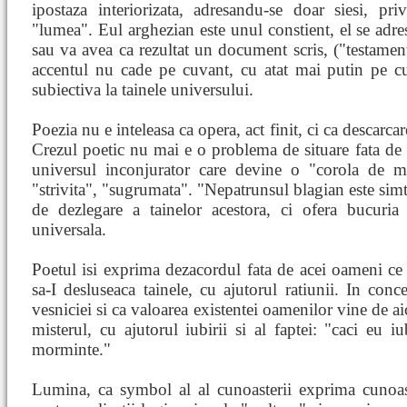
ipostaza interiorizata, adresandu-se doar siesi, pr
"lumea". Eul arghezian este unul constient, el se adres
sau va avea ca rezultat un document scris, ("testamen
accentul nu cade pe cuvant, cu atat mai putin pe cuv
subiectiva la tainele universului.
Poezia nu e inteleasa ca opera, act finit, ci ca descarca
Crezul poetic nu mai e o problema de situare fata de pr
universul inconjurator care devine o "corola de m
"strivita", "sugrumata". "Nepatrunsul blagian este simt
de dezlegare a tainelor acestora, ci ofera bucuri
universala.
Poetul isi exprima dezacordul fata de acei oameni ce 
sa-I desluseaca tainele, cu ajutorul ratiunii. In conc
vesniciei si ca valoarea existentei oamenilor vine de ai
misterul, cu ajutorul iubirii si al faptei: "caci eu iu
morminte."
Lumina, ca symbol al al cunoasterii exprima cunoaste