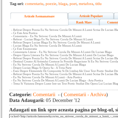
Tag-uri:
comentariu
,
poezie
,
blaga
,
poet
,
metafora
,
titlu
Articole Populare
Articole Asemanatoare
Rank Mare
Coment
-
Referat Despre Poezia Eu Nu Strivesc Corola De Minuni A Lumii Scrisa De Lucian Bla
-
Ce Este Arta Poetica
-
Comentariu - Eu Nu Strivesc Corola De Minuni A Lumii
-
Referat - Lucian Blaga Eu Nu Strivesc Corola De Minuni A Lumii
-
Referat Despre Lucian Blaga Eu Nu Strivesc Corola De Minuni A Lumii
-
Lucian Blaga Eu Nu Strivesc Corola De Minuni A Lumii
-
Ce Este Enumeratia
-
Comentariu Literar - Eu Nu Strivesc Corola De Minuni A Lumii De Lucian Blaga
-
Despre Opera Literara Eu Nu Strivesc Corola De Minuni A Lumii De Lucian Blaga
-
Referat Despre Poezia Eu Nu Strivesc Corola De Minuni A Lumii Scrisa De Lucian Blag
-
Destinul Creator Al Artistului Conturat In Poeziile Rugaciune Si Eu Nu Strivesc Cor
-
Eu Nu Strivesc Corola De Minuni A Lumii De Lucian Blaga
-
Despre Lucian Blaga Si Opera Sa - A Treia Parte
-
Eseu Despre Elementele De Compozitie Si De Limbaj Ale Unui Text Poetic Studiat Din
-
Referat Despre Poezia Eu Nu Strivesc Corola De Minuni A Lumii Scrisa De Lucian Bla
-
Eu Nu Strivesc Corola De Minuni A Lumii - Arta Poetica
-
Eu Nu Strivesc Corola De Minuni A Lumii De Lucian Blaga - Arta Poetica
-
Tema Si Viziunea Despre Lume Intr-un Text Poetic Studiat Din Opera Lui Lucian Bla
Categorie:
Comentarii
- (
Comentarii - Archiva
)
Data Adaugarii:
05 December '12
Adaugati un link spre aceasta pagina pe blog-ul, si