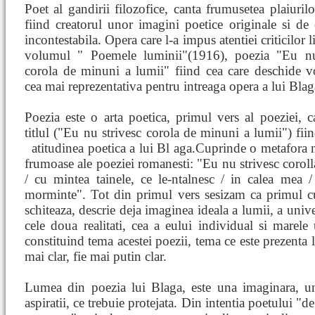
Poet al gandirii filozofice, canta frumusetea plaiurilo
fiind creatorul unor imagini poetice originale si de
incontestabila. Opera care l-a impus atentiei criticilor li
volumul " Poemele luminii"(1916), poezia "Eu nu
corola de minuni a lumii" fiind cea care deschide v
cea mai reprezentativa pentru intreaga opera a lui Blag
Poezia este o arta poetica, primul vers al poeziei, c
titlul ("Eu nu strivesc corola de minuni a lumii") fii
atitudinea poetica a lui Bl
aga.Cuprinde o metafora m
frumoase ale poeziei romanesti: "Eu nu strivesc coroll
/ cu mintea tainele, ce le-ntalnesc / in calea mea /
morminte". Tot din primul vers sesizam ca primul cu
schiteaza, descrie deja imaginea ideala a lumii, a unive
cele doua realitati, cea a eului individual si marele 
constituind tema acestei poezii, tema ce este prezenta la
mai clar, fie mai putin clar.
Lumea din poezia lui Blaga, este una imaginara, un 
aspiratii, ce trebuie protejata. Din intentia poetului "d