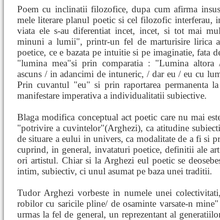
Poem cu inclinatii filozofice, dupa cum afirma insusi
mele literare planul poetic si cel filozofic interferau,
viata ele s-au diferentiat incet, incet, si tot mai m
minuni a lumii", printr-un fel de marturisire lirica a
poetice, ce e bazata pe intuitie si pe imaginatie, fata 
"lumina mea"si prin comparatia : "Lumina altora 
ascuns / in adancimi de intuneric, / dar eu / eu cu lu
Prin cuvantul "eu" si prin raportarea permanenta la 
manifestare imperativa a individualitatii subiective.
Blaga modifica conceptual act poetic care nu mai est
"potrivire a cuvintelor"(Arghezi), ca atitudine subiec
de situare a eului in univers, ca modalitate de a fi si p
cuprind, in general, invataturi poetice, definitii ale a
ori artistul. Chiar si la Arghezi eul poetic se deosebe
intim, subiectiv, ci unul asumat pe baza unei traditii.
Tudor Arghezi vorbeste in numele unei colectivitati
robilor cu saricile pline/ de osaminte varsate-n mine"
urmas la fel de general, un reprezentant al generatiilo