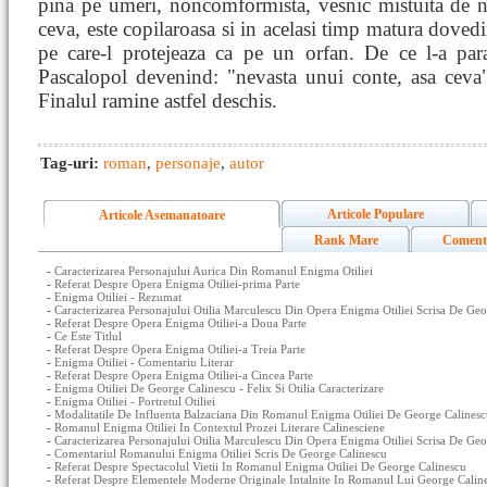
pina pe umeri, noncomformista, vesnic mistuita de n
ceva, este copilaroasa si in acelasi timp matura dovedi
pe care-l protejeaza ca pe un orfan. De ce l-a para
Pascalopol devenind: "nevasta unui conte, asa cev
Finalul ramine astfel deschis.
Tag-uri:
roman
,
personaje
,
autor
Articole Populare
Articole Asemanatoare
Rank Mare
Coment
-
Caracterizarea Personajului Aurica Din Romanul Enigma Otiliei
-
Referat Despre Opera Enigma Otiliei-prima Parte
-
Enigma Otiliei - Rezumat
-
Caracterizarea Personajului Otilia Marculescu Din Opera Enigma Otiliei Scrisa De Geo
-
Referat Despre Opera Enigma Otiliei-a Doua Parte
-
Ce Este Titlul
-
Referat Despre Opera Enigma Otiliei-a Treia Parte
-
Enigma Otiliei - Comentariu Literar
-
Referat Despre Opera Enigma Otiliei-a Cincea Parte
-
Enigma Otiliei De George Calinescu - Felix Si Otilia Caracterizare
-
Enigma Otiliei - Portretul Otiliei
-
Modalitatile De Influenta Balzaciana Din Romanul Enigma Otiliei De George Calines
-
Romanul Enigma Otiliei In Contextul Prozei Literare Calinesciene
-
Caracterizarea Personajului Otilia Marculescu Din Opera Enigma Otiliei Scrisa De Geo
-
Comentariul Romanului Enigma Otiliei Scris De George Calinescu
-
Referat Despre Spectacolul Vietii In Romanul Enigma Otiliei De George Calinescu
-
Referat Despre Elementele Moderne Originale Intalnite In Romanul Lui George Caline