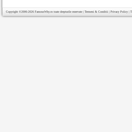
Copyright ©2006-2026
FamousWhy.ro
toate drepturile rezervate |
Termeni & Conditii
|
Privacy Policy
|
T