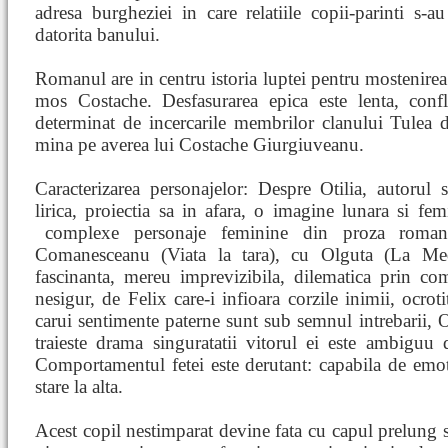
adresa burgheziei in care relatiile copii-parinti s-a
datorita banului.
Romanul are in centru istoria luptei pentru mostenirea 
mos Costache. Desfasurarea epica este lenta, confli
determinat de incercarile membrilor clanului Tulea 
mina pe averea lui Costache Giurgiuveanu.
Caracterizarea personajelor: Despre Otilia, autorul
lirica, proiectia sa in afara, o imagine lunara si fe
complexe
personaje feminine din proza roman
Comanesceanu (Viata la tara), cu Olguta (La Mede
fascinanta, mereu imprevizibila, dilematica prin co
nesigur, de Felix care-i infioara corzile inimii, ocrot
carui sentimente paterne sunt sub semnul intrebarii, Oti
traieste drama singuratatii vitorul ei este ambiguu d
Comportamentul fetei este derutant: capabila de emoti
stare la alta.
Acest copil nestimparat devine fata cu capul prelung si