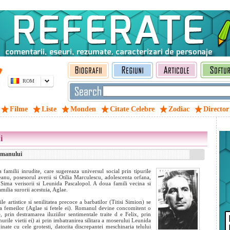
ROM
Filme
Liste
Monden
Citate Celebre
Zodiac
Director
i
romanului
 familii inrudite, care sugereaza universul social prin tipurile
anu, posesorul averii si Otilia Marculescu, adolescenta orfana,
x Sima verisorii si Leunida Pascalopol. A doua famili vecina si
amilia surorii acestuia, Aglae.
e artistice si senilitatea precoce a barbatilor (Titisi Simion) se
tea femeilor (Aglae si fetele ei). Romanul devine concomitent o
prin destramarea iluziilor sentimentale traite d
e Felix, prin
nurile vietii ei) ai prin imbatranirea silitara a moserului Leunida
ate cu cele grotesti, datorita discrepantei meschinaria telului