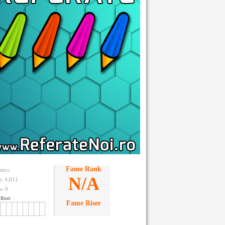
Fame Rank
stics:
N/A
ts: 4,611
s:
0
Riser
Fame Riser