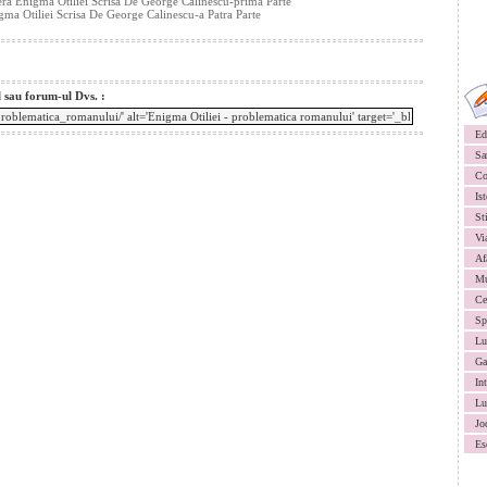
era Enigma Otiliei Scrisa De George Calinescu-prima Parte
gma Otiliei Scrisa De George Calinescu-a Patra Parte
l sau forum-ul Dvs. :
Ed
Sa
Co
Ist
St
Vi
Af
Mu
Ce
Sp
Lu
Ga
In
Lu
Jo
Es