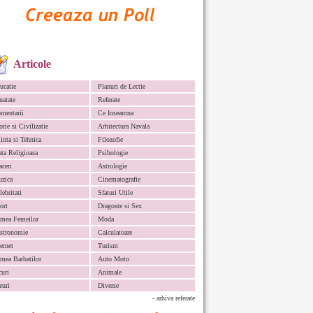
Articole
ucatie
Planuri de Lectie
natate
Referate
mentarii
Ce Inseamna
orie si Civilizatie
Arhitectura Navala
iinta si Tehnica
Filozofie
ata Religioasa
Psihologie
aceri
Astrologie
zica
Cinematografie
lebritati
Sfaturi Utile
ort
Dragoste si Sex
mea Femeilor
Moda
stronomie
Calculatoare
ternet
Turism
mea Barbatilor
Auto Moto
curi
Animale
euri
Diverse
- arhiva referate