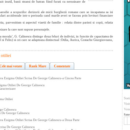
uit inutil, banii stransi de batran fiind furati cu nerusinare de
arodie a scopurilor derizorii ale micii burghezii romane care se incapatana sa isi
lari accidentale intr-o perioada cand marile averi se faceau prin lovituri financiare
, parvenitism si aspectul viaetii de familie : relatia dintre parinti si copii, relatia
pizare la care sunt supuse personajele.
a morala’, G. Calinescu distinge doua feluri de indivizi, in functie de capacitatea de
 si Felix) si cei care se adapteaza distinctual :Otilia, Aurica, Costache Giurgiuveanu,
otiliei
Cele mai votate
Rank Mare
Comentate
era Enigma Otiliei Scrisa De George Calinescu-a Cincea Parte
igma Otiliei De George Calinescu
aracterizare
Stati
ma Otiliei
Visi
Vote
ge Calinescu
i De George Calinescu
Fame 
era Enigma Otiliei Scrisa De George Calinescu-a Doua Parte
Scrisa De George Calinescu