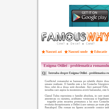
Nascuti azi
Nascuti unde
Educatie
Enigma Otiliei - problematica romanulu
Q:
Intreaba despre Enigma Otiliei - problematica 
Conflictul romanului se bazeaza pe relatiile dintre doua
umane realizate. O familie este a lui Costache Giurgiuve
fiica celei de-a doua sotii decedate. Aici patrund Feli
inrudita care aspira la mostenirea averii batranului, este f
Clanul Tulea reprezinta o familie absoluta, in care maniil
amestecau cu rautatea, aciditatea veninoasa si frigidita
tragedie prim moartea prematura a lui mos Costache, 
evolutia deceptionanta a Otiliei (care rateaza pe toate pla
Pascalopol. Din roman nu lipsesc accentele comice imbin