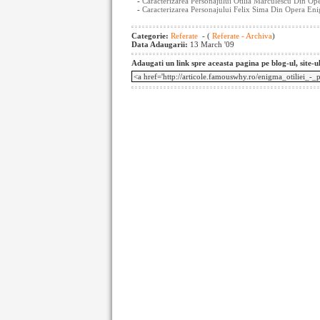
-
Caracterizarea Personajului Otilia Marculescu Din Op
-
Caracterizarea Personajului Felix Sima Din Opera Eni
Categorie:
Referate
- (
Referate - Archiva
)
Data Adaugarii:
13 March '09
Adaugati un link spre aceasta pagina pe blog-ul, site-u