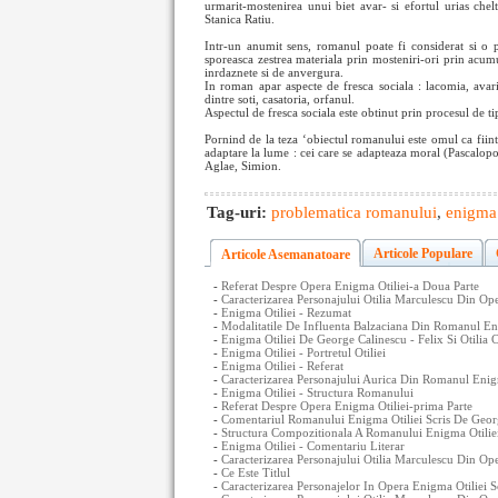
urmarit-mostenirea unui biet avar- si efortul urias chelt
Stanica Ratiu.
Intr-un anumit sens, romanul poate fi considerat si o p
sporeasca zestrea materiala prin mosteniri-ori prin acumu
inrdaznete si de anvergura.
In roman apar aspecte de fresca sociala : lacomia, avaritia
dintre soti, casatoria, orfanul.
Aspectul de fresca sociala este obtinut prin procesul de ti
Pornind de la teza ‘obiectul romanului este omul ca fiint
adaptare la lume : cei care se adapteaza moral (Pascalopol
Aglae, Simion.
Tag-uri:
problematica romanului
,
enigma 
Articole Populare
Articole Asemanatoare
-
Referat Despre Opera Enigma Otiliei-a Doua Parte
-
Caracterizarea Personajului Otilia Marculescu Din Op
-
Enigma Otiliei - Rezumat
-
Modalitatile De Influenta Balzaciana Din Romanul En
-
Enigma Otiliei De George Calinescu - Felix Si Otilia C
-
Enigma Otiliei - Portretul Otiliei
-
Enigma Otiliei - Referat
-
Caracterizarea Personajului Aurica Din Romanul Enig
-
Enigma Otiliei - Structura Romanului
-
Referat Despre Opera Enigma Otiliei-prima Parte
-
Comentariul Romanului Enigma Otiliei Scris De Geor
-
Structura Compozitionala A Romanului Enigma Otilie
-
Enigma Otiliei - Comentariu Literar
-
Caracterizarea Personajului Otilia Marculescu Din Op
-
Ce Este Titlul
-
Caracterizarea Personajelor In Opera Enigma Otiliei 