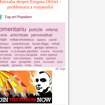
Intreaba despre Enigma Otiliei -
problematica romanului
Tag-uri Populare
omentariu
poezie
referat
torie
antichitate
personalitati
oman
mihai eminescu
opera
camil
trescu
caracterizare
lucian blaga
mihail
doveanu
enigma otiliei
george calinescu
eratura
o scrisoare pierduta
nuvela
rezumat
rin preda
ion luca caragiale
tudor arghezi
n slavici
liviu rebreanu
balada
pamant
ntinent
ape
geografie
poet
morometii
omor
estigatie
personaj
crima
otrava
All Tags