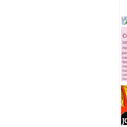
c
is
r
pe
sa
lit
ma
ioa
co
inv