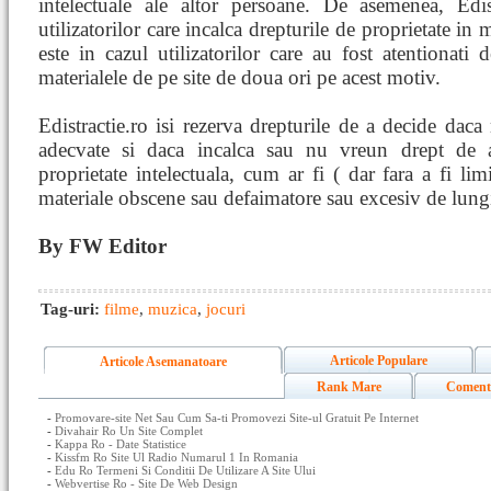
intelectuale ale altor persoane. De asemenea, Edist
utilizatorilor care incalca drepturile de proprietate in
este in cazul utilizatorilor care au fost atentionati d
materialele de pe site de doua ori pe acest motiv.
Edistractie.ro isi rezerva drepturile de a decide daca
adecvate si daca incalca sau nu vreun drept de a
proprietate intelectuala, cum ar fi ( dar fara a fi lim
materiale obscene sau defaimatore sau excesiv de lung
By FW Editor
Tag-uri:
filme
,
muzica
,
jocuri
Articole Populare
Articole Asemanatoare
Rank Mare
Coment
-
Promovare-site Net Sau Cum Sa-ti Promovezi Site-ul Gratuit Pe Internet
-
Divahair Ro Un Site Complet
-
Kappa Ro - Date Statistice
-
Kissfm Ro Site Ul Radio Numarul 1 In Romania
-
Edu Ro Termeni Si Conditii De Utilizare A Site Ului
-
Webvertise Ro - Site De Web Design