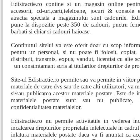
Edistractie.ro contine si un magazin online pentru
accesorii, cd-uri,carti,telefoane, jocuri & console 
atractia speciala a magazinului sunt cadourile. Edis
pune la dispozitie peste 350 de cadouri, pnetru fem
barbati si chiar si cadouri haioase.
Continutul sitelui va este oferit doar cu scop inform
pentru uz personal, si nu poate fi folosit, copiat,
distribuit, transmis, expus, vandut, licentiat cu alte s
un consimtamant scris al titularilor drepturilor de pr
Site-ul Edistractie.ro permite sau va permite in viitor 
materiale de catre dvs sau de catre alti utilizatori; va
si/sau publicarea acestor materiale postate. Este de in
materialele postate sunt sau nu publicate, E
confidentialitatea materialelor.
Edistractie.ro nu permite activitatile in vederea in
incalcarea drepturilor proprietatii intelectuale in cadrul 
inlatura materialele postate daca va fi anuntat ca ace