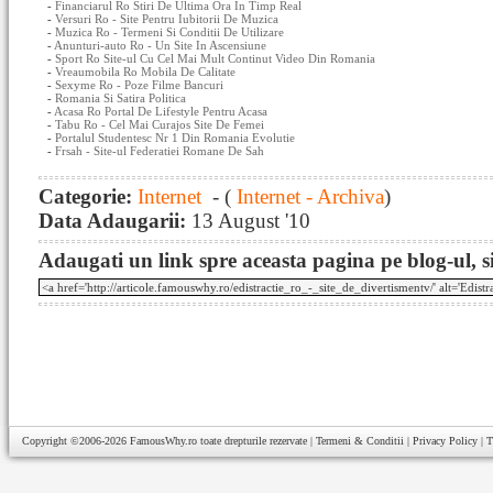
-
Financiarul Ro Stiri De Ultima Ora In Timp Real
-
Versuri Ro - Site Pentru Iubitorii De Muzica
-
Muzica Ro - Termeni Si Conditii De Utilizare
-
Anunturi-auto Ro - Un Site In Ascensiune
-
Sport Ro Site-ul Cu Cel Mai Mult Continut Video Din Romania
-
Vreaumobila Ro Mobila De Calitate
-
Sexyme Ro - Poze Filme Bancuri
-
Romania Si Satira Politica
-
Acasa Ro Portal De Lifestyle Pentru Acasa
-
Tabu Ro - Cel Mai Curajos Site De Femei
-
Portalul Studentesc Nr 1 Din Romania Evolutie
-
Frsah - Site-ul Federatiei Romane De Sah
Categorie:
Internet
- (
Internet - Archiva
)
Data Adaugarii:
13 August '10
Adaugati un link spre aceasta pagina pe blog-ul, si
Copyright ©2006-2026
FamousWhy.ro
toate drepturile rezervate |
Termeni & Conditii
|
Privacy Policy
|
T