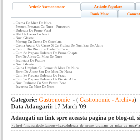
Articole Populare
Articole Asemanatoare
Rank Mare
Coment
-
Crema De Miez De Nuca
-
Pesmeti Presarati Cu Nuca - Fursecuri
-
Dulceata De Prune Verzi
-
Blat De Cacao Cu Nuci
-
Nuci Glasate
-
Mereng Cu Crema De Ciocolata
-
Crema Aparel Cu Cacao Si Cu Pralina De Nuci Sau De Alune
-
Cartofi Din Biscuiti - Trufe Cu Cacao
-
Cum Se Prepara Dulceata De Prune Coapte
-
Tort De Albus Cu Miez De Nuca
-
Inghetata De Praline
-
Nuci Glasate
-
Gaina Umpluta Cu Pesmet Si Miez De Nuca
-
Barot De Alune Sau Din Miez De Nuca
-
Cum Se Prepara Dulceata De Fragi
-
Cum Se Prepara Dulceata De Piersici Albe
-
Nuci Pralinate Cu Sare Pentru Bere
-
Invartita Cu Miez De Nuca
Categorie:
Gastronomie
- (
Gastronomie - Archiva
)
Data Adaugarii:
17 March '09
Adaugati un link spre aceasta pagina pe blog-ul, si