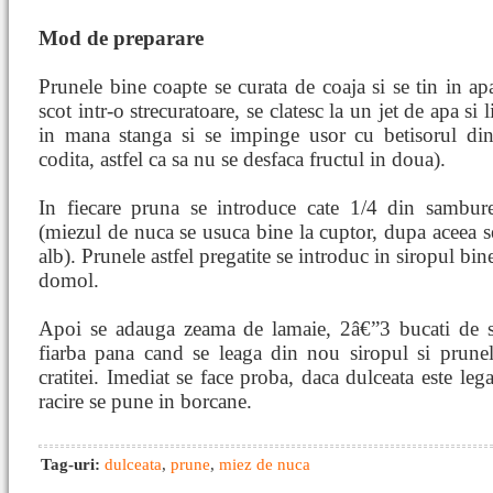
Mod de preparare
Prunele bine coapte se curata de coaja si se tin in 
scot intr-o strecuratoare, se clatesc la un jet de apa si 
in mana stanga si se impinge usor cu betisorul din
codita, astfel ca sa nu se desfaca fructul in doua).
In fiecare pruna se introduce cate 1/4 din sambur
(miezul de nuca se usuca bine la cuptor, dupa aceea se
alb). Prunele astfel pregatite se introduc in siropul bine
domol.
Apoi se adauga zeama de lamaie, 2â€”3 bucati de sco
fiarba pana cand se leaga din nou siropul si prunel
cratitei. Imediat se face proba, daca dulceata este legat
racire se pune in borcane.
Tag-uri:
dulceata
,
prune
,
miez de nuca