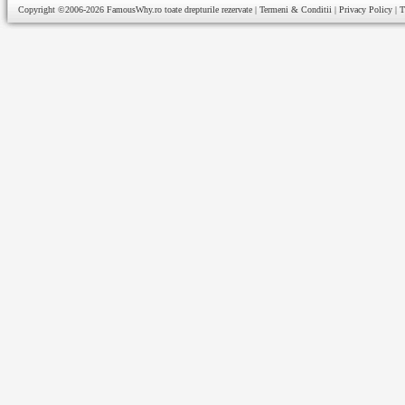
Copyright ©2006-2026
FamousWhy.ro
toate drepturile rezervate |
Termeni & Conditii
|
Privacy Policy
|
T