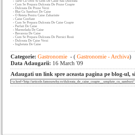
-
Tarte Cu Orez Si Gem De Caise Sau Dulceata
-
Cum Se Prepara Dulceata De Prune Coapte
-
Dulceata De Prune Verzi
-
Blat Cu Samburi De Caise
-
O Reteta Pentru Caise Zaharisite
-
Caise Confiate
-
Cum Se Prepara Dulceata De Caise Coapte
-
Parfait De Caise
-
Marmelada De Caise
-
Bavareza De Caise
-
Cum Se Prepara Dulceata De Piersici Rosii
-
Dulceata De Caise Verzi
-
Inghetata De Caise
Categorie:
Gastronomie
- (
Gastronomie - Archiva
)
Data Adaugarii:
16 March '09
Adaugati un link spre aceasta pagina pe blog-ul, si