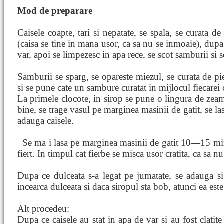
Mod de preparare
Caisele coapte, tari si nepatate, se spala, se curata de
(caisa se tine in mana usor, ca sa nu se inmoaie), dupa 
var, apoi se limpezesc in apa rece, se scot samburii si s
Samburii se sparg, se opareste miezul, se curata de pie
si se pune cate un sambure curatat in mijlocul fiecarei 
La primele clocote, in sirop se pune o lingura de zeam
bine, se trage vasul pe marginea masinii de gatit, se lasa
adauga caisele.
Se ma
i lasa pe marginea masinii de gatit 10—15 mi
fiert. In timpul cat fierbe se misca usor cratita, ca sa n
Dupa ce dulceata s-a legat pe jumatate, se adauga s
incearca dulceata si daca siropul sta bob, atunci ea este
Alt procedeu:
Dupa ce caisele au stat in apa de var si au fost clatite