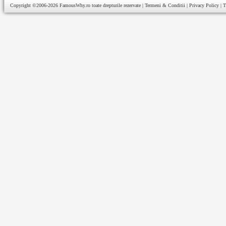
Copyright ©2006-2026
FamousWhy.ro
toate drepturile rezervate |
Termeni & Conditii
|
Privacy Policy
|
T