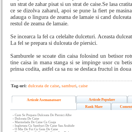
un strat de zahar pisat si un strat de caise.Se lasa crati
ce se dizolva zaharul, apoi se pune la fiert pe masina
adauga o lingura de zeama de lamaie si cand dulceata 
restul de zeama de lamaie.
Se incearca la fel ca celelalte dulceturi. Aceasta dulce
La fel se prepara si dulceata de piersici.
Samburele se scoate din caisa folosind un betisor ro
tine caisa in mana stanga si se impinge usor cu betis
prinsa codita, astfel ca sa nu se desfaca fructul in doua
Tag-uri:
dulceata de caise
,
samburi
,
caise
Articole Populare
Articole Asemanatoare
Rank Mare
Coment
-
Cum Se Prepara Dulceata De Piersici Albe
-
Dulceata De Caise
-
Marmelada De Caise Cu Coaja
-
Inghetata Cu Samburi De Caise Sau Arahide
-
O Mie De Foi Cu Gem De Caise