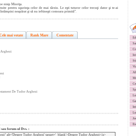
 pe nisip Mioriţa.
te pentru uşurinţa celor de mai târziu. Le eşti tuturor celor trecuţi dator şi te-ai
 întâmpini neapărat şi să nu ieftineşti comoara primită".
Cele mai votate
Rank Mare
Comentate
Ed
Sa
Co
 Arghezi
Ist
St
Vi
Af
eni
t
Mu
Ce
Sp
 Testament De Tudor Arghezi
Lu
Ga
In
Lu
Jo
Es
l sau forum-ul Dvs. :