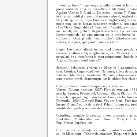
Venit pe lume î
n generaţia primilor cititori ai lui E
poate vorbi de linia de dezvoltare a literaturii româ
Aşadar: "Aprins în focul lui Eminescu, - spune T. Vianu - 
în virtutea limbii şi a geniului nostru naţional, Arghezi a 
Se poate spune că, după Eminescu, Arghezi obţine cea 
poate nota istoria literaturii noastre moderne, comparab
către Victor Hugo altădată. întemeind "republica vocabul
nici rebeli, nici plebei", Arghezi selectează alte sectoar
forme regionale, pe care nimeni nu le introdusese în p
cuvintelor, chiar şi celor compromise". Zdrobeşte conv
sintaxă, în topică, spărgând tiparele acestora.
Eugen Lovinescu afirmă în capitolul Sinteza poeziei m
rezervat analizei creaţiei aghe-ziene, că: "Valoarea lui 
neegalată de a transforma la mari temperaturi «bubele, m
Arghezi începe o nouă estetică".
Scriitorul debutează la vârsta de 16 ani în Liga ortod
sunt: Cronica, Cuget românesc, Naţiunea, Bilete de papaga
"tableta". Membru al Academiei Române, a fost distins c
scrie poezie, proză, dramaturgie, iar în tablete face chiar 
Cităm printre volumele de opere reprezentative:
Versuri: Cuvinte potrivite, 1927; Flori de mucigai, 193
pestriţe; Frunze; Poeme noi; Cadenţe; Silabe; Ritmuri; N
Bilete de papagal; Pagini din trecut; Lume veche, lume n
Domnului, 1934; Cimitirul Buna-Ves-tire; Lina. Face trad
începe să apară ediţia de Scrieri. Primul volum este pref
însoţită de o prefaţă semnată de câte altcineva (...) în cazu
Contribuţii esenţiale la exegeza operei argheziene au 
Emil Manu, Nicolae Manolescu, Dumitru Micu, G. I. To
Pop, Marian Papahagi etc.
Crezul artistic, conştiinţa răspunderii pentru "cuvântul 
ani, în Mărturisiri - Tablete de cronicar: "Răspunzi întâi f