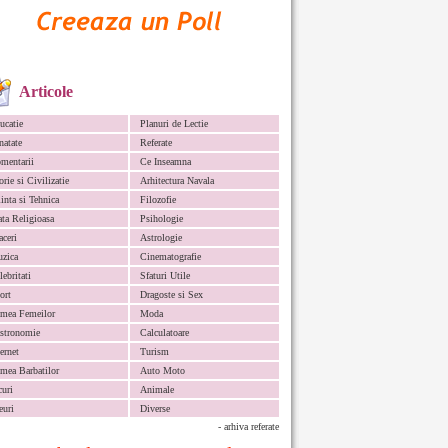
Articole
ucatie
Planuri de Lectie
natate
Referate
mentarii
Ce Inseamna
orie si Civilizatie
Arhitectura Navala
iinta si Tehnica
Filozofie
ata Religioasa
Psihologie
aceri
Astrologie
zica
Cinematografie
lebritati
Sfaturi Utile
ort
Dragoste si Sex
mea Femeilor
Moda
stronomie
Calculatoare
ternet
Turism
mea Barbatilor
Auto Moto
curi
Animale
euri
Diverse
- arhiva referate