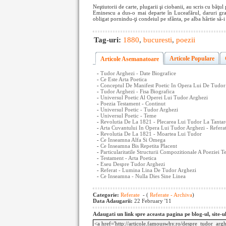
Neştiutorii de carte, plugarii şi ciobanii, au scris cu băţul
Eminescu a dus-o mai departe în Luceafărul, daruri gratui
obligat pornindu-ţi condeiul pe sfânta, pe alba hârtie sâ-i
Tag-uri:
1880
,
bucuresti
,
poezii
Articole Populare
Articole Asemanatoare
-
Tudor Arghezi - Date Biografice
-
Ce Este Arta Poetica
-
Conceptul De Manifest Poetic In Opera Lui De Tudor
-
Tudor Arghezi - Fisa Biografica
-
Universul Poetic Al Operei Lui Tudor Arghezi
-
Poezia Testament - Continut
-
Universul Poetic - Tudor Arghezi
-
Universul Poetic - Teme
-
Revolutia De La 1821 - Plecarea Lui Tudor La Tantar
-
Arta Cuvantului In Opera Lui Tudor Arghezi - Refera
-
Revolutia De La 1821 - Moartea Lui Tudor
-
Ce Inseamna Alfa Si Omega
-
Ce Inseamna Bis Repetita Placent
-
Particularitatile Structurii Compozitionale A Poeziei
-
Testament - Arta Poetica
-
Eseu Despre Tudor Arghezi
-
Referat - Lumina Lina De Tudor Arghezi
-
Ce Inseamna - Nulla Dies Sine Linea
Categorie:
Referate
- (
Referate - Archiva
)
Data Adaugarii:
22 February '11
Adaugati un link spre aceasta pagina pe blog-ul, site-u