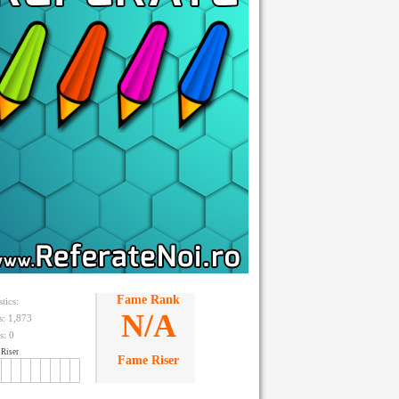
Fame Rank
stics:
N/A
ts: 1,873
s:
0
Riser
Fame Riser