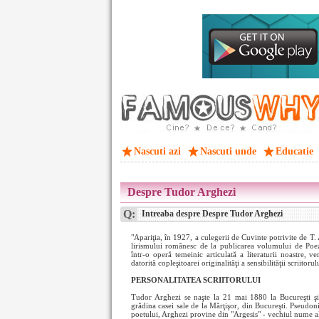
Nascuti azi
Nascuti unde
Educatie
Despre Tudor Arghezi
Q:
Intreaba despre Despre Tudor Arghezi
"Apariţia, în 1927, a culegerii de Cuvinte potrivite de T
lirismului românesc de la publicarea volumului de Poe
într-o operă temeinic articulată a literaturii noastre, 
datorită copleşitoarei originalităţi a sensibilităţii scriitoru
PERSONALITATEA SCRIITORULUI
Tudor Arghezi se naşte la 21 mai 1880 la Bucureşti ş
grădina casei sale de la Mărţişor, din Bucureşti. Pseudo
poetului, Arghezi provine din "Argesis" - vechiul nume al