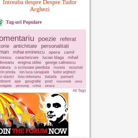
Intreaba despre Despre Tudor
Arghezi
Tag-uri Populare
omentariu
poezie
referat
torie
antichitate
personalitati
oman
mihai eminescu
opera
camil
trescu
caracterizare
lucian blaga
mihail
doveanu
enigma otiliei
george calinescu
eratura
o scrisoare pierduta
nuvela
rezumat
rin preda
ion luca caragiale
tudor arghezi
n slavici
liviu rebreanu
balada
pamant
ntinent
ape
geografie
poet
morometii
omor
estigatie
personaj
crima
otrava
All Tags