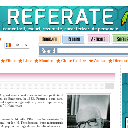
ROM
Filme
Liste
Monden
Citate Celebre
Zodiac
Director
. Arghezi este cel mai mare eveniment pe tărâmul
zii de Eminescu, în 1883, Pentru a doua oară,
versul capătă o siguranţă expresivă impunătoare,
lui." I. Negoiţescu
i moare la 14 iulie 1967. Este înmormântat în
nimul lui Ion N. Theodorescu, după mărturisirile
 Argeşului. Se trage dintr-o familie oltenească.