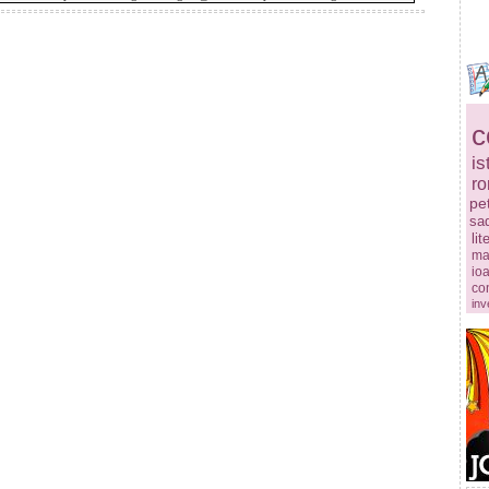
c
is
r
pe
sa
lit
ma
ioa
co
inv