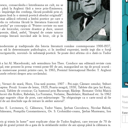
minescu, consacrându-i întotdeauna un cult, nu se
ne până la Arghezi fără a trece prin-Eminescu.
împărtăşit din credinţa, făcută posibilă prin el,
ajuns însă la o sinteză poetică absolut originală".
mai adâncă reformă a limbii poetice pe care o
ila cu reforma făcută în literatura franceză de
arului" pe concepţia că "Printre cuvinte nu sunt
e ale lexicului, cuvinte drastice şi dure, uneori
oezie, dând, astfel, "dreptul de cetate tuturor
enţia literară inovând atât în lexic, cât şi în
oderniste şi tradiţionale din Istoria literaturii române contemporane 1900-l937,
nu stă în determinante psihologice, ci în ineditul expresiei, inedit ieşit din o forţă
ucigaiurile, noroiul» în substanţă poetică. Se poate deci afirma că o dată cu Tudor
oxă a lui Al. Macedonski, sub semnătura Ion Theo. Conduce sau editează reviste cum
l; este prezent în presa vremii peste 60 de ani, inaugurând un tip de proză scurtă -
u numeroase premii printre care, în 1965, Premiul Internaţional Herder. T. Arghezi
unele referiri despre arta cuvântului.
1; Versuri de seară, Hore, Una sută poeme, 1907 - Pei-zaje; Cântare omului; Stihuri
oaptea. Proză: Icoane de lemn, 1929; Poarta neagră, 1930; Tablete din ţara lui Kuty;
ouă; Tablete de cronicar; Cu bastonul prin Bucureşti; Răzleţe. Romane: Ochii Maicii
uceri din Krâlov, Rabelais, La Fontaine, Verlaine, Baudelaire, Rimbaud etc. In 1962
Stati
aţat sugestiv chiar de poet, care mărturiseşte: "Se obişnuieşte ca o carte nouă să fie
l de azi deschide uşa de intrare în atelier autorul".
Visi
Vote
adus: E. Lovinescu, G. Călinescu, Tudor Vianu, Şerban Cioculescu, Nicolae Balotă,
hăneanu, Pompiliu Constantinescu, Ov. S. Crohmălni-ceanu, Ştefan Munteanu, Ion
Fame 
scris şi trimis în lume"' sunt explicate chiar de Tudor Arghezi, care trecuse de 70 de
aţă de graiul primit de-a gata de la strădaniile miilor de ani ajunşi până la călimara ta.