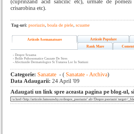
(cuprinzand acid salicilic etc), urmate de pomezi
crisarobina etc).
Tag-uri:
psoriazis
,
boala de piele
,
scuame
Articole Populare
Articole Asemanatoare
Rank Mare
Coment
-
Despre Scuama
-
Bolile Psihosomatice Cauzate De Stres
-
Afectiunile Dermatologice Si Tratarea Lor In Statiuni
Categorie:
Sanatate
- (
Sanatate - Archiva
)
Data Adaugarii:
24 April '09
Adaugati un link spre aceasta pagina pe blog-ul, si