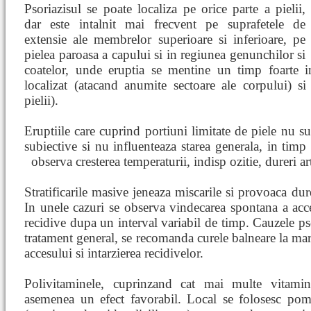
Psoriazisul se poate localiza pe orice parte a pielii,
dar este intalnit mai frecvent pe suprafetele de
extensie ale membrelor superioare si inferioare, pe
pielea paroasa a capului si in regiunea genunchilor si
coatelor, unde eruptia se mentine un timp foarte in
localizat (atacand anumite sectoare ale corpului) si 
pielii).
Eruptiile care cuprind portiuni limitate de piele nu su
subiective si nu influenteaza starea generala, in timp 
observa cresterea temperaturii, indisp
ozitie, dureri ar
Stratificarile masive jeneaza miscarile si provoaca dure
In unele cazuri se observa vindecarea spontana a acce
recidive dupa un interval variabil de timp. Cauzele ps
tratament general, se recomanda curele balneare la mare
accesului si intarzierea recidivelor.
Polivitaminele, cuprinzand cat mai multe vitamin
asemenea un efect favorabil. Local se folosesc pom