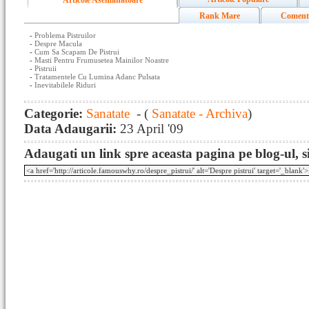
Articole Asemanatoare
Rank Mare
Coment
-
Problema Pistruilor
-
Despre Macula
-
Cum Sa Scapam De Pistrui
-
Masti Pentru Frumusetea Mainilor Noastre
-
Pistruii
-
Tratamentele Cu Lumina Adanc Pulsata
-
Inevitabilele Riduri
Categorie:
Sanatate
- (
Sanatate - Archiva
)
Data Adaugarii:
23 April '09
Adaugati un link spre aceasta pagina pe blog-ul, si