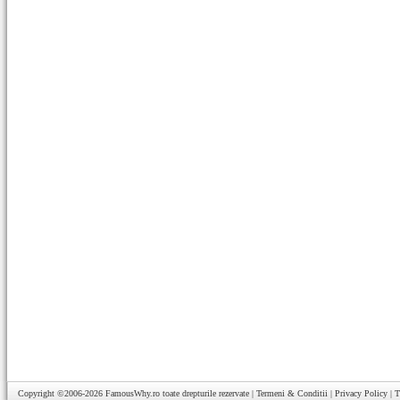
Copyright ©2006-2026
FamousWhy.ro
toate drepturile rezervate |
Termeni & Conditii
|
Privacy Policy
|
T