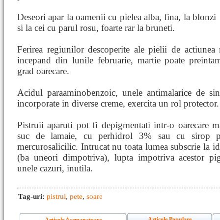
Deseori apar la oamenii cu pielea alba, fina, la blonzi
si la cei cu parul rosu, foarte rar la bruneti.
Ferirea regiunilor descoperite ale pielii de actiunea r
incepand din lunile februarie, martie poate preintamp
grad oarecare.
Acidul paraaminobenzoic, unele antimalarice de sin
incorporate in diverse creme, exercita un rol protector.
Pistruii aparuti pot fi depigmentati intr-o oarecare ma
suc de lamaie, cu perhidrol 3% sau cu sirop p
mercurosalicilic. Intrucat nu toata lumea subscrie la id
(ba uneori dimpotriva), lupta impotriva acestor pi
unele cazuri, inutila.
Tag-uri:
pistrui
,
pete
,
soare
Articole Populare