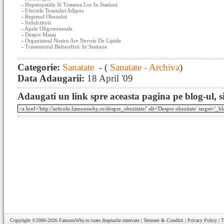
-
Hepatopatiile Si Tratarea Lor In Statiuni
-
Efectele Tesutului Adipos
-
Regimul Obezului
-
Indulcitorii
-
Apele Oligominerale
-
Despre Masaj
-
Organismul Nostru Are Nevoie De Lipide
-
Tratamentul Balneofizic In Statiune
Categorie:
Sanatate
- (
Sanatate - Archiva
)
Data Adaugarii:
18 April '09
Adaugati un link spre aceasta pagina pe blog-ul, si
Copyright ©2006-2026
FamousWhy.ro
toate drepturile rezervate |
Termeni & Conditii
|
Privacy Policy
|
T