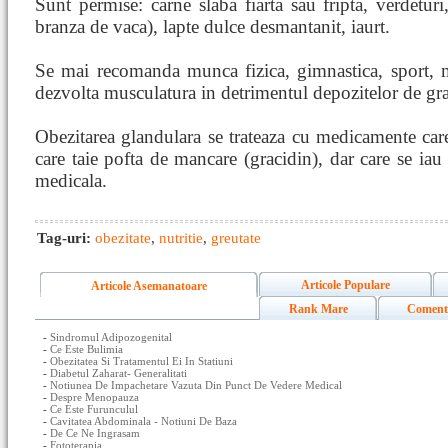
Sunt permise: carne slaba fiarta sau fripta, verdeturi,
branza de vaca), lapte dulce desmantanit, iaurt.
Se mai recomanda munca fizica, gimnastica, sport, mas
dezvolta musculatura in detrimentul depozitelor de gr
Obezitarea glandulara se trateaza cu medicamente care 
care taie pofta de mancare (gracidin), dar care se ia
medicala.
Tag-uri:
obezitate
,
nutritie
,
greutate
Articole Populare
Articole Asemanatoare
Rank Mare
Coment
-
Sindromul Adipozogenital
-
Ce Este Bulimia
-
Obezitatea Si Tratamentul Ei In Statiuni
-
Diabetul Zaharat- Generalitati
-
Notiunea De Impachetare Vazuta Din Punct De Vedere Medical
-
Despre Menopauza
-
Ce Este Furunculul
-
Cavitatea Abdominala - Notiuni De Baza
-
De Ce Ne Ingrasam
-
Fototerapia