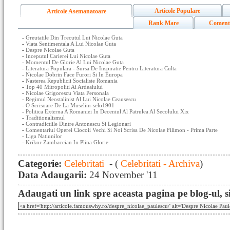
Articole Populare
Articole Asemanatoare
Rank Mare
Coment
-
Greutatile Din Trecutul Lui Nicolae Guta
-
Viata Sentimentala A Lui Nicolae Guta
-
Despre Nicolae Guta
-
Inceputul Carierei Lui Nicolae Guta
-
Momentul De Glorie Al Lui Nicolae Guta
-
Literatura Populara - Sursa De Inspiratie Pentru Literatura Culta
-
Nicolae Dobrin Face Furori Si In Europa
-
Nasterea Republicii Socialiste Romania
-
Top 40 Mitropoliti Ai Ardealului
-
Nicolae Grigorescu Viata Personala
-
Regimul Neostalinist Al Lui Nicolae Ceausescu
-
O Scrisoare De La Muselim-selo1901
-
Politica Externa A Romaniei In Deceniul Al Patrulea Al Secolului Xix
-
Traditionalismul
-
Contradictiile Dintre Antonescu Si Legionari
-
Comentariul Operei Ciocoii Vechi Si Noi Scrisa De Nicolae Filimon - Prima Parte
-
Liga Natiunilor
-
Krikor Zambaccian In Plina Glorie
Categorie:
Celebritati
- (
Celebritati - Archiva
)
Data Adaugarii:
24 November '11
Adaugati un link spre aceasta pagina pe blog-ul, si