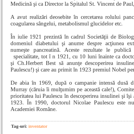
Medicină şi ca Director la Spitalul St. Vincent de Paul
A avut realizări deosebite în cercetarea rolului pancr
coagularea sângelui, metabolismul glucidelor etc.
În iulie 1921 prezintă în cadrul Societăţii de Biologie
domeniul diabetului şi anume despre acţiunea extr
numeşte pancreatină. Aceste rezultate le publică 
specialitate, tot î
n 1921, cu 10 luni înainte ca docto
şi Ch.Herbert Best să anunţe descoperirea insuline
Paulescu!) şi care au primit în 1923 premiul Nobel pe
De abia în 1969, după o campanie intensă dusă de
Murray (căruia îi mulţumim pe această cale!), Comit
prioritatea lui Paulescu în descoperirea insulinei şi îşi 
1923. În 1990, doctorul Nicolae Paulescu este n
Academiei Române.
Tag-uri:
inventator