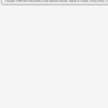
Copyright ©2006-2026
FamousWhy.ro
toate drepturile rezervate |
Termeni & Conditii
|
Privacy Policy
|
T