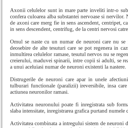
Axonii celulelor sunt in mare parte inveliti intr-o sub
confera culoarea alba substantei nervoase si nervilor. 
de axoni care merg fie in sens ascendent, centripet, cat
in sens descendent, centrifug, de la centri nervosi catre
Omul se naste cu un numar de neuroni care nu se m
deosebire de alte tesuturi care se pot regenera in cazu
inmultirea celulelor ramase, tesutul nervos nu se regen
creierului, maduvei spinarii, intre copii si adulti, se 
a unui aceluiasi numar de neuroni existenti la nastere.
Distrugerile de neuroni care apar in unele afectiun
tulburari functionale (paralizii) ireversibile, insa ca
actiunea neuronilor ramasi.
Activitatea neuronului poate fi inregistrata sub form
slaba intensitate, inregistrarea grafica purtand numel
Activitatea combinata a intregului sistem de neuroni d