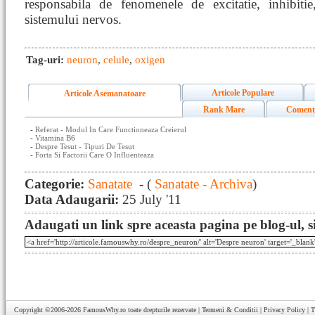
responsabila de fenomenele de excitatie, inhibitie,
sistemului nervos.
Tag-uri:
neuron
,
celule
,
oxigen
Articole Populare
Articole Asemanatoare
Rank Mare
Coment
-
Referat - Modul In Care Functioneaza Creierul
-
Vitamina B6
-
Despre Tesut - Tipuri De Tesut
-
Forta Si Factorii Care O Influenteaza
Categorie:
Sanatate
- (
Sanatate - Archiva
)
Data Adaugarii:
25 July '11
Adaugati un link spre aceasta pagina pe blog-ul, si
Copyright ©2006-2026
FamousWhy.ro
toate drepturile rezervate |
Termeni & Conditii
|
Privacy Policy
|
T