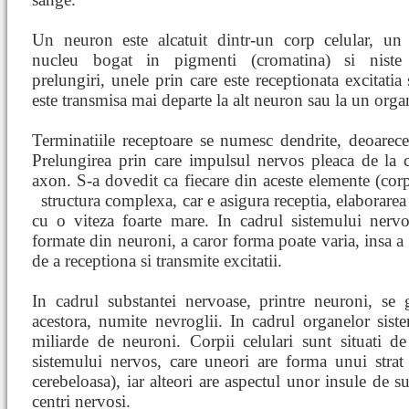
Un neuron este alcatuit dintr-un corp celular, un
nucleu bogat in pigmenti (cromatina) si niste
prelungiri, unele prin care este receptionata excitatia 
este transmisa mai departe la alt neuron sau la un organ
Terminatiile receptoare se numesc dendrite, deoarec
Prelungirea prin care impulsul nervos pleaca de la 
axon. S-a dovedit ca fiecare din aceste elemente (corp
structura complexa, car
e asigura receptia, elaborare
cu o viteza foarte mare. In cadrul sistemului nervos,
formate din neuroni, a caror forma poate varia, insa a
de a receptiona si transmite excitatii.
In cadrul substantei nervoase, printre neuroni, se 
acestora, numite nevroglii. In cadrul organelor sis
miliarde de neuroni. Corpii celulari sunt situati d
sistemului nervos, care uneori are forma unui stra
cerebeloasa), iar alteori are aspectul unor insule de s
centri nervosi.