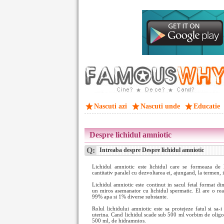
Nascuti azi
Nascuti unde
Educatie
Despre lichidul amniotic
Q:
Intreaba despre Despre lichidul amniotic
Lichidul amniotic este lichidul care se formeaza de la
cantitativ paralel cu dezvoltarea ei, ajungand, la termen,
Lichidul amniotic este continut in sacul fetal format d
un miros asemanator cu lichidul spermatic. El are o reac
99% apa si 1% diverse substante.
Rolul lichidului amniotic este sa protejeze fatul si sa-i
uterina. Cand lichidul scade sub 500 ml vorbim de oligoa
500 ml, de hidramnios.