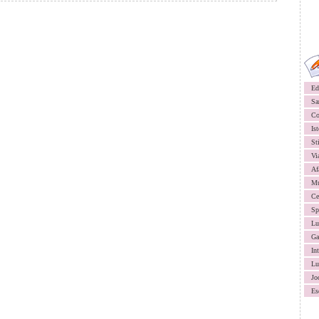
Ed
Sa
Co
Ist
St
Vi
Af
Mu
Ce
Sp
Lu
Ga
In
Lu
Jo
Es