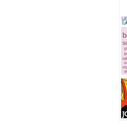
b
s
o
i
rel
in
or
a