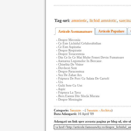
Tag-uri:
amniotic
,
lichid amniotic
,
sarcin
Articole Populare
Articole Asemanatoare
-
Despre Meconiu
-
Ce Este Lichidul Cefalorahidian
-
Ce Este Aspiratia
-
Despre Respiratie
-
Despre Toracenteza
-
Din Ce In Ce Mai Multe Femei Devin Fumatoare
-
Asezarea Legumelor In Borcane
-
Chiselita De Visine
-
Dovlecei Sote
-
Despre Paracenteza
-
Sos De Zahar Ars
-
Friptura De Porc Cu Salata De Cartofi
-
Urs
-
Gulii Sote Cu Unt
-
Aspic
-
Friptura La Tava
-
Bors Esenta Din Sfecla Murata
-
Despre Meningite
Categorie:
Sanatate
- (
Sanatate - Archiva
)
Data Adaugarii:
16 April '09
Adaugati un link spre aceasta pagina pe blog-ul, site-u