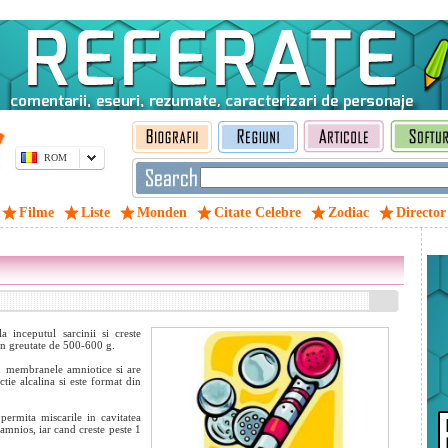
ROM
Filme
Liste
Monden
Citate Celebre
Zodiac
Director
 inceputul sarcinii si creste
 in greutate de 500-600 g.
in membranele amniotice si are
tie alcalina si este format din
 permita miscarile in cavitatea
mnios, iar cand creste peste 1