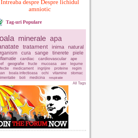
Intreaba despre Despre lichidul
amniotic
Tag-uri Populare
oala
minerale
apa
anatate
tratament
inima
natural
rganism
cura
sange
tinerete
piele
nflamatie
cardiac
cardiovascular
ape
ief
geografie
fructe
mucoasa
aer
legume
fectie
medicament
ingrijire
proteine
regim
gan
boala infectioasa
ochi
vitamine
stomac
limentatie
boli
medicina
respiratie
All Tags