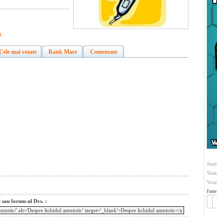
a
Cele mai votate
Rank Mare
Comentate
Stati
Visi
Vote
Fame 
l sau forum-ul Dvs. :