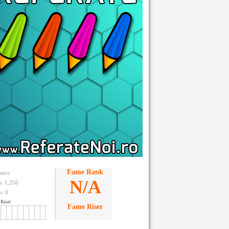
Fame Rank
stics:
N/A
ts: 1,356
s:
0
Riser
Fame Riser