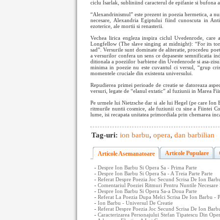
ciclu Isarlak, subliniind caracterul de epifanie si bufona a
“Alexandrinismul” este prezent in poezia hermetica, a nun
necesare, Alexandria Egiptului fiind cunoscuta in Antich
ezoterice, ale mortii si renasterii.
Vechea lirica engleza inspira ciclul Uvedenrode, care
Longfellow (The slave singing at midnight): “For its t
sad”. Versurile sunt dominate de aliteratie, procedeu po
a versurilor confera un sens ce depaseste semnificatia ind
ditionala a poeziilor barbiene din Uvedenrode si asa-zisu
minima in poezie nu este cuvantul ci versul, “grup cris
momentele cruciale din existenta universului.
Repudierea primei perioade de creatie se datoreaza aspec
versuri, legate de “elanul extatic” al fuziunii in Marea Fi
Pe urmele lui Nietzsche dar si ale lui Hegel (pe care Ion 
ritmurile nuntii cosmice, ale fuziunii cu sine a Fiintei C
lume, isi recapata unitatea primordiala prin chemarea incan
Tag-uri:
ion barbu
,
opera
,
dan barbilian
Articole Populare
Articole Asemanatoare
-
Despre Ion Barbu Si Opera Sa - Prima Parte
-
Despre Ion Barbu Si Opera Sa - A Treia Parte Parte
-
Referat Despre Poezia Joc Secund Scrisa De Ion Barbu
-
Comentariul Poeziei Ritmuri Pentru Nuntile Necesare S
-
Despre Ion Barbu Si Opera Sa-a Doua Parte
-
Referat La Poezia Dupa Melci Scrisa De Ion Barbu - 
-
Ion Barbu - Universul De Creatie
-
Referat Despre Poezia Joc Secund Scrisa De Ion Barbu
-
Caracterizarea Personajului Stefan Tipatescu Din Oper