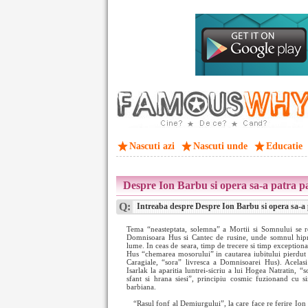
Nascuti azi
Nascuti unde
Educatie
Despre Ion Barbu si opera sa-a patra p
Q:
Intreaba despre Despre Ion Barbu si opera sa-a 
Tema “neasteptata, solemna” a Mortii si Somnului se re
Domnisoara Hus si Cantec de rusine, unde somnul hipno
lume. In ceas de seara, timp de trecere si timp exception
Hus “chemarea mosorului” in cautarea iubitului pierdut
Caragiale, “sora” livresca a Domnisoarei Hus). Acelas
Isarlak la aparitia luntrei-sicriu a lui Hogea Natratin, “
sfant si hrana siesi”, principiu cosmic fuzionand cu 
barbiana.
“Rasul fonf al Demiurgului”, la care face re
ferire Ion 