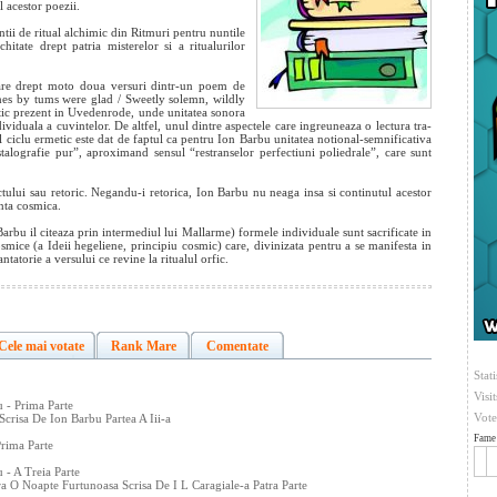
l acestor poezii.
tii de ritual alchimic din Ritmuri pentru nuntile
itate drept patria misterelor si a ritualurilor
 are drept moto doua versuri dintr-un poem de
ones by tums were glad / Sweetly solemn, wildly
etic prezent in Uvedenrode, unde unitatea sonora
ividuala a cuvintelor. De altfel, unul dintre aspectele care ingreuneaza o lectura tra-
l ciclu ermetic este dat de faptul ca pentru Ion Barbu unitatea notional-semnificativa
talografie pur”, aproximand sensul “restranselor perfectiuni poliedrale”, care sunt
tului sau retoric. Negandu-i retorica, Ion Barbu nu neaga insa si continutul acestor
inta cosmica.
Barbu il citeaza prin intermediul lui Mallarme) formele individuale sunt sacrificate in
osmice (a Ideii hegeliene, principiu cosmic) care, divinizata pentru a se manifesta in
tatorie a versului ce revine la ritualul orfic.
Cele mai votate
Rank Mare
Comentate
Stati
Visi
 - Prima Parte
Vote
crisa De Ion Barbu Partea A Iii-a
Fame 
Prima Parte
 - A Treia Parte
a O Noapte Furtunoasa Scrisa De I L Caragiale-a Patra Parte