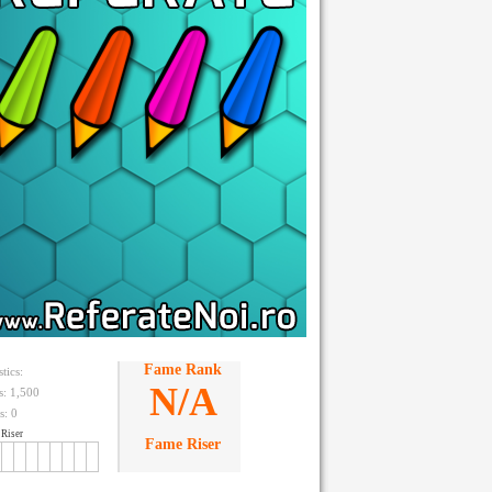
Fame Rank
stics:
N/A
ts: 1,500
s:
0
Riser
Fame Riser