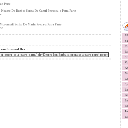
ma Parte
 Noapte De Razboi Scrisa De Camil Petrescu-a Patra Parte
te
Morometii Scrisa De Marin Preda-a Patra Parte
rte
Ed
Sa
Co
l sau forum-ul Dvs. :
Ist
St
Vi
Af
Mu
Ce
Sp
Lu
Ga
In
Lu
Jo
Es