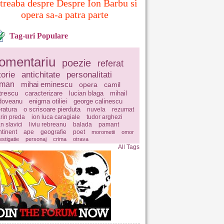
treaba despre Despre Ion Barbu si
opera sa-a patra parte
Tag-uri Populare
omentariu
poezie
referat
torie
antichitate
personalitati
oman
mihai eminescu
opera
camil
trescu
caracterizare
lucian blaga
mihail
doveanu
enigma otiliei
george calinescu
eratura
o scrisoare pierduta
nuvela
rezumat
rin preda
ion luca caragiale
tudor arghezi
n slavici
liviu rebreanu
balada
pamant
ntinent
ape
geografie
poet
morometii
omor
estigatie
personaj
crima
otrava
All Tags