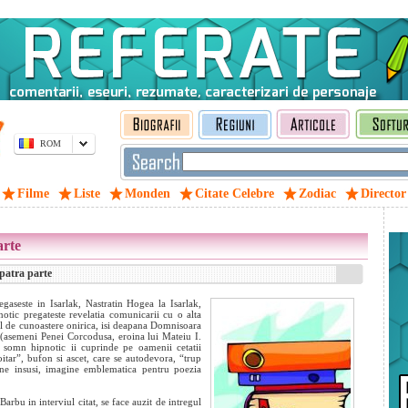
ROM
Filme
Liste
Monden
Citate Celebre
Zodiac
Director
arte
patra parte
gaseste in Isarlak, Nastratin Hogea la Isarlak,
tic pregateste revelatia comunicarii cu o alta
al de cunoastere onirica, isi deapana Domnisoara
 (asemeni Penei Corcodusa, eroina lui Mateiu I.
i somn hipnotic ii cuprinde pe oamenii cetatii
soitar”, bufon si ascet, care se autodevora, “trup
sine insusi, imagine emblematica pentru poezia
Barbu in interviul citat, se face auzit de intregul