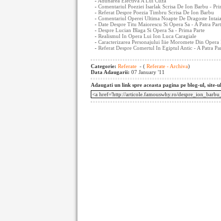
-
Adunarea Electiva A Lui Cuza
-
Comentariul Poeziei Isarlak Scrisa De Ion Barbu - Pri
-
Referat Despre Poezia Timbru Scrisa De Ion Barbu
-
Comentariul Operei Ultima Noapte De Dragoste Intaia
-
Date Despre Titu Maiorescu Si Opera Sa - A Patra Par
-
Despre Lucian Blaga Si Opera Sa - Prima Parte
-
Realismul In Opera Lui Ion Luca Caragiale
-
Caracterizarea Personajului Iiie Moromete Din Opera 
-
Referat Despre Comertul In Egiptul Antic - A Patra Pa
Categorie:
Referate
- (
Referate - Archiva
)
Data Adaugarii:
07 January '11
Adaugati un link spre aceasta pagina pe blog-ul, site-u