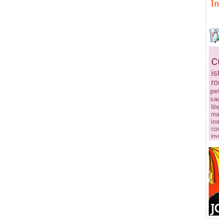
In
c
is
r
pe
sa
lit
ma
ioa
co
inv