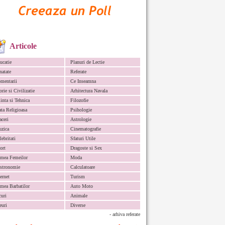
Articole
ucatie
Planuri de Lectie
natate
Referate
mentarii
Ce Inseamna
orie si Civilizatie
Arhitectura Navala
iinta si Tehnica
Filozofie
ata Religioasa
Psihologie
aceri
Astrologie
zica
Cinematografie
lebritati
Sfaturi Utile
ort
Dragoste si Sex
mea Femeilor
Moda
stronomie
Calculatoare
ternet
Turism
mea Barbatilor
Auto Moto
curi
Animale
euri
Diverse
- arhiva referate