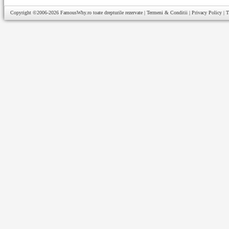
Copyright ©2006-2026
FamousWhy.ro
toate drepturile rezervate |
Termeni & Conditii
|
Privacy Policy
|
T