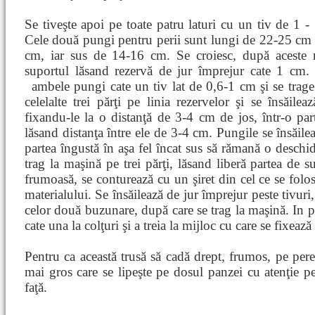
Se tiveşte apoi pe toate patru laturi cu un tiv de 1 -
Cele două pungi pentru perii sunt lungi de 22-25 cm ş
cm, iar sus de 14-16 cm. Se croiesc, după aceste m
suportul lăsand rezervă de jur împrejur cate 1 cm. 
ambele pungi cate un tiv lat de 0,6-1 cm şi se trag
celelalte trei părţi pe linia rezervelor şi se însăil
fixandu-le la o distanţă de 3-4 cm de jos, într-o parte
lăsand distanţa între ele de 3-4 cm. Pungile se însăile
partea îngustă în aşa fel încat sus să rămană o deschid
trag la maşină pe trei părţi, lăsand liberă partea de s
frumoasă, se conturează cu un şiret din cel ce se folos
materialului. Se însăilează de jur împrejur peste tivuri,
celor două buzunare, după care se trag la maşină. In par
cate una la colţuri şi a treia la mijloc cu care se fixează
Pentru ca această trusă să cadă drept, frumos, pe per
mai gros care se lipeşte pe dosul panzei cu atenţie p
faţă.