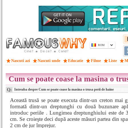
ROM
Nascuti azi
Nascuti unde
Educatie
Filme
Liste
M
Cum se poate coase la masina o trus
Q:
Intreaba despre Cum se poate coase la masina o trusa perii de haine
Această trusă se poate executa dintr-un creton mai g
formată dintr-un dreptunghi cu două buzunare apl
introduc periile . Lungimea dreptunghiului este de 
cm. Se croieşte deci după aceste măsuri partea din spat
2 cm de jur împrejur.