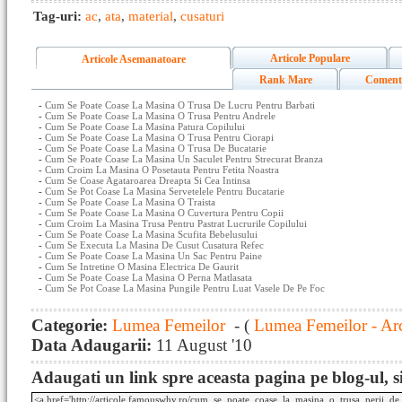
Tag-uri:
ac
,
ata
,
material
,
cusaturi
Articole Populare
Articole Asemanatoare
Rank Mare
Coment
-
Cum Se Poate Coase La Masina O Trusa De Lucru Pentru Barbati
-
Cum Se Poate Coase La Masina O Trusa Pentru Andrele
-
Cum Se Poate Coase La Masina Patura Copilului
-
Cum Se Poate Coase La Masina O Trusa Pentru Ciorapi
-
Cum Se Poate Coase La Masina O Trusa De Bucatarie
-
Cum Se Poate Coase La Masina Un Saculet Pentru Strecurat Branza
-
Cum Croim La Masina O Posetauta Pentru Fetita Noastra
-
Cum Se Coase Agataroarea Dreapta Si Cea Intinsa
-
Cum Se Pot Coase La Masina Servetelele Pentru Bucatarie
-
Cum Se Poate Coase La Masina O Traista
-
Cum Se Poate Coase La Masina O Cuvertura Pentru Copii
-
Cum Croim La Masina Trusa Pentru Pastrat Lucrurile Copilului
-
Cum Se Poate Coase La Masina Scufita Bebelusului
-
Cum Se Executa La Masina De Cusut Cusatura Refec
-
Cum Se Poate Coase La Masina Un Sac Pentru Paine
-
Cum Se Intretine O Masina Electrica De Gaurit
-
Cum Se Poate Coase La Masina O Perna Matlasata
-
Cum Se Pot Coase La Masina Pungile Pentru Luat Vasele De Pe Foc
Categorie:
Lumea Femeilor
- (
Lumea Femeilor - Ar
Data Adaugarii:
11 August '10
Adaugati un link spre aceasta pagina pe blog-ul, si