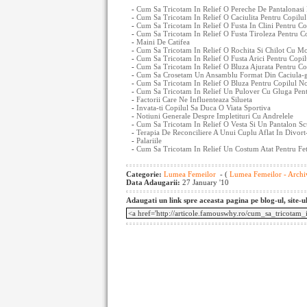
-
Cum Sa Tricotam In Relief O Pereche De Pantalonasi 
-
Cum Sa Tricotam In Relief O Caciulita Pentru Copilul
-
Cum Sa Tricotam In Relief O Fusta In Clini Pentru Co
-
Cum Sa Tricotam In Relief O Fusta Tiroleza Pentru C
-
Maini De Catifea
-
Cum Sa Tricotam In Relief O Rochita Si Chilot Cu Mo
-
Cum Sa Tricotam In Relief O Fusta Arici Pentru Copil
-
Cum Sa Tricotam In Relief O Bluza Ajurata Pentru Co
-
Cum Sa Crosetam Un Ansamblu Format Din Caciula-gl
-
Cum Sa Tricotam In Relief O Bluza Pentru Copilul No
-
Cum Sa Tricotam In Relief Un Pulover Cu Gluga Pent
-
Factorii Care Ne Influenteaza Silueta
-
Invata-ti Copilul Sa Duca O Viata Sportiva
-
Notiuni Generale Despre Impletituri Cu Andrelele
-
Cum Sa Tricotam In Relief O Vesta Si Un Pantalon Sc
-
Terapia De Reconciliere A Unui Cuplu Aflat In Divort
-
Palariile
-
Cum Sa Tricotam In Relief Un Costum Atat Pentru Feti
Categorie:
Lumea Femeilor
- (
Lumea Femeilor - Archi
Data Adaugarii:
27 January '10
Adaugati un link spre aceasta pagina pe blog-ul, site-u