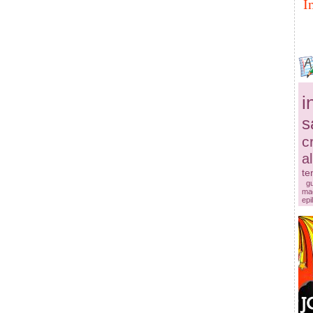
I
i
s
c
a
te
g
mac
epi