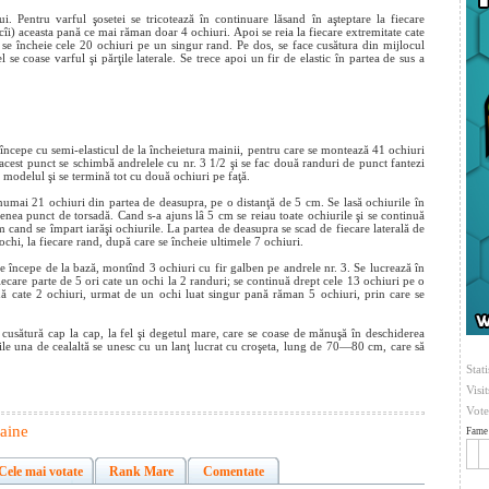
Pentru varful şosetei se tricotează în continuare lăsand în aşteptare la fiecare
cîi) aceasta pană ce mai răman doar 4 ochiuri. Apoi se reia la fiecare extremitate cate
e se încheie cele 20 ochiuri pe un singur rand. Pe dos, se face cusătura din mijlocul
l se coase varful şi părţile laterale. Se trece apoi un fir de elastic în partea de sus a
e începe cu semi-elasticul de la încheietura mainii, pentru care se montează 41 ochiuri
 acest punct se schimbă andrelele cu nr. 3 1/2 şi se fac două randuri de punct fantezi
 modelul şi se termină tot cu două ochiuri pe faţă.
umai 21 ochiuri din partea de deasupra, pe o distanţă de 5 cm. Se lasă ochiurile în
menea punct de torsadă. Cand s-a ajuns lâ 5 cm se reiau toate ochiurile şi se continuă
 cand se împart iarăşi ochiurile. La partea de deasupra se scad de fiecare laterală de
 ochi, la fiecare rand, după care se încheie ultimele 7 ochiuri.
 se începe de la bază, montînd 3 ochiuri cu fir galben pe andrele nr. 3. Se lucrează în
iecare parte de 5 ori cate un ochi la 2 randuri; se continuă drept cele 13 ochiuri pe o
nă cate 2 ochiuri, urmat de un ochi luat singur pană răman 5 ochiuri, prin care se
cusătură cap la cap, la fel şi degetul mare, care se coase de mănuşă în deschiderea
ile una de cealaltă se unesc cu un lanţ lucrat cu croşeta, lung de 70—80 cm, care să
Stati
Visi
Vote
aine
Fame 
Cele mai votate
Rank Mare
Comentate