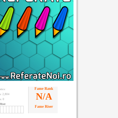
Fame Rank
stics:
N/A
ts: 2,804
s:
0
Riser
Fame Riser