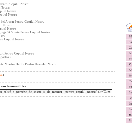
Pentru Copilul Nostru
 Nostru
pilul Nostru
opilul Nostru
del Ajurat Pentru Copilul Nostru
ul Nostru
pilul Nostru
uga Si Sosete Pentru Copilul Nostru
stru
Ed
ru Copilul Nostru
Sa
Co
urt Pentru Copilul Nostru
Ist
-partea 2
St
ta Noastra Dar Si Pentru Baietelul Nostru
Vi
Af
va
)
Mu
Ce
l sau forum-ul Dvs. :
Sp
Lu
Ga
In
Lu
Jo
Es