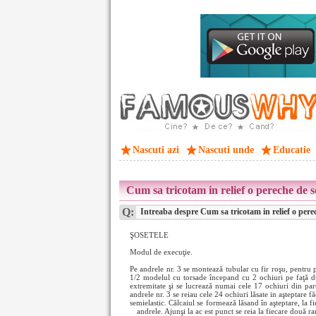
Nascuti azi
Nascuti unde
Educatie
Cum sa tricotam in relief o pereche de s
Q:
Intreaba despre Cum sa tricotam in relief o perec
ŞOSETELE
Modul de execuţie.
Pe andrele nr. 3 se montează tubular cu fir roşu, pentru 
1/2 modelul cu torsade începand cu 2 ochiuri pe faţă d
extremitate şi se lucrează numai cele 17 ochiuri din p
andrele nr. 3 se reiau cele 24 ochiuri lăsate in aşteptare
semielastic. Călcaiul se formează lăsand în aşteptare, la 
andrele. Ajunşi la ac
est punct se reia la fiecare două ra