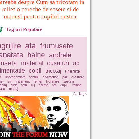
ntreaba despre Cum sa tricotam in
relief o pereche de sosete si de
manusi pentru copilul nostru
Tag-uri Populare
ngrijire
ata
frumusete
anatate
haine
andrele
roseta
material
cusaturi
ac
limentatie
copii
tricotaj
tinerete
n
imbracaminte
familie
cosmetice
par
crestere
ust
stil
tratament
femei
hidratare
sarcina
hiaj
piele
fata
ruj
creme
fat
cuplu
relatie
lare
masaj
All Tags