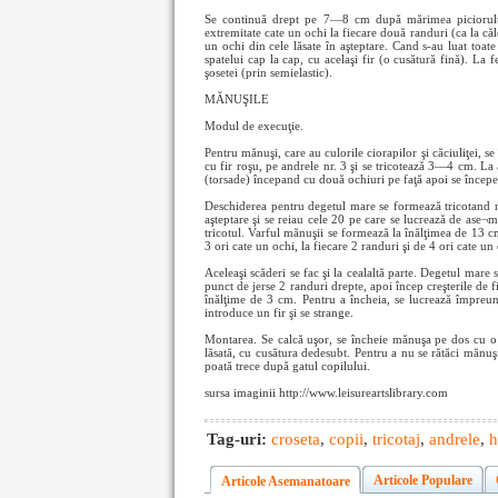
Se continuă drept pe 7—8 cm după mărimea piciorului. 
extremitate cate un ochi la fiecare două randuri (ca la căl
un ochi din cele lăsate în aşteptare. Cand s-au luat toat
spatelui cap la cap, cu acelaşi fir (o cusătură fină). La fe
şosetei (prin semielastic).
MĂNUŞILE
Modul de execuţie.
Pentru mănuşi, care au culorile ciorapilor şi căciuliţei, s
cu fir roşu, pe andrele nr. 3 şi se tricotează 3—4 cm. La
(torsade) începand cu două ochiuri pe faţă apoi se începe
Deschiderea pentru degetul mare se formează tricotand n
aşteptare şi se reiau cele 20 pe care se lucrează de ase¬
tricotul. Varful mănuşii se formează la înălţimea de 13 cm
3 ori cate un ochi, la fiecare 2 randuri şi de 4 ori cate un
Aceleaşi scăderi se fac şi la cealaltă parte. Degetul mare
punct de jerse 2 randuri drepte, apoi încep creşterile de f
înălţime de 3 cm. Pentru a încheia, se lucrează împreu
introduce un fir şi se strange.
Montarea. Se calcă uşor, se încheie mănuşa pe dos cu o 
lăsată, cu cusătura dedesubt. Pentru a nu se rătăci mănuş
poată trece după gatul copilului.
sursa imaginii http://www.leisureartslibrary.com
Tag-uri:
croseta
,
copii
,
tricotaj
,
andrele
,
h
Articole Populare
Articole Asemanatoare