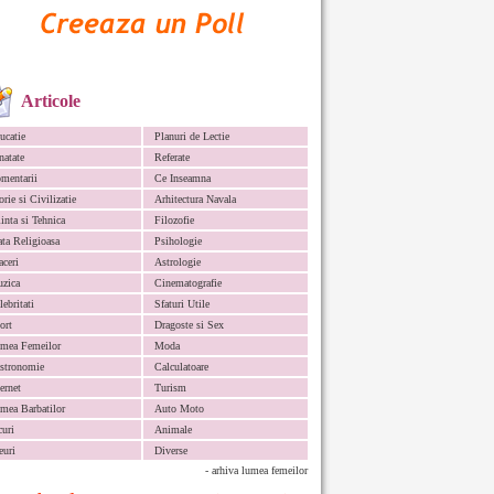
Articole
ucatie
Planuri de Lectie
natate
Referate
mentarii
Ce Inseamna
orie si Civilizatie
Arhitectura Navala
iinta si Tehnica
Filozofie
ata Religioasa
Psihologie
aceri
Astrologie
zica
Cinematografie
lebritati
Sfaturi Utile
ort
Dragoste si Sex
mea Femeilor
Moda
stronomie
Calculatoare
ternet
Turism
mea Barbatilor
Auto Moto
curi
Animale
euri
Diverse
- arhiva lumea femeilor