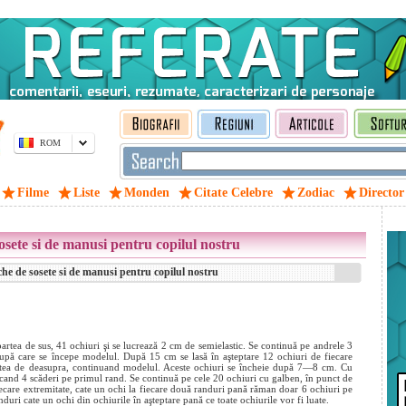
ROM
Filme
Liste
Monden
Citate Celebre
Zodiac
Director
osete si de manusi pentru copilul nostru
he de sosete si de manusi pentru copilul nostru
partea de sus, 41 ochiuri şi se lucrează 2 cm de semielastic. Se continuă pe andrele 3
upă care se începe modelul. După 15 cm se lasă în aşteptare 12 ochiuri de fiecare
artea de deasupra, continuand modelul. Aceste ochiuri se încheie după 7—8 cm. Cu
 făcand 4 scăderi pe primul rand. Se continuă pe cele 20 ochiuri cu galben, în punct de
fiecare extremitate, cate un ochi la fiecare două randuri pană răman doar 6 ochiuri pe
nduri cate un ochi din ochiurile în aşteptare pană ce toate ochiurile vor fi luate.