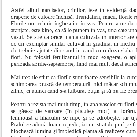
Astfel albul narciselor, crinilor, iese în evidenţă 
draperie de culoare închisă. Trandafirii, macii, florile 
Florile nu trebuie înghesuite în vas. Pentru a ne d
aranjate, este bine, ca să le punem în vas, una cate un
vasul. Se stie ca orice planta cultivata in interior are
de un exemplar similar cultivat in gradina, in mediu 
ele trebuie ajutate din cand in cand cu o doza slaba 
flori. Nu folositi fertilizantul in mod exagerat, o apl
perioada aprilie-septembrie, fiind mai mult decat sufic
Mai trebuie ştiut că florile sunt foarte sensibile la cure
schimbarea bruscă de temperatură, nici măcar schimb
zilnic, ci atunci cand s-a tulburat puţin şi să nu fie pre
Pentru a rezista mai mult timp, în apa vaselor cu flori 
se găsesc de vanzare (în pliculeţe mici) la florării
lemnoasă a liliacului se rupe şi se zdrobeşte, iar tija
Praful se adună foarte repede, iar un strat de praf pe fr
blochează lumina şi împiedică planta să realizeze cum 