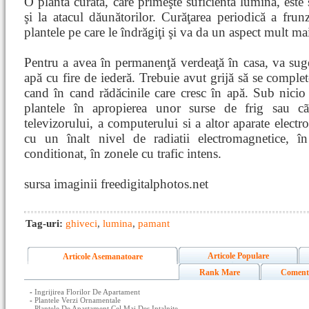
O plantă curată, care primeşte suficientă lumină, este 
şi la atacul dăunătorilor. Curăţarea periodică a frun
plantele pe care le îndrăgiţi şi va da un aspect mult mai
Pentru a avea în permanenţă verdeaţă în casa, va sug
apă cu fire de iederă. Trebuie avut grijă să se complet
cand în cand rădăcinile care cresc în apă. Sub nici
plantele în apropierea unor surse de frig sau cã
televizorului, a computerului si a altor aparate elect
cu un înalt nivel de radiatii electromagnetice, î
conditionat, în zonele cu trafic intens.
sursa imaginii freedigitalphotos.net
Tag-uri:
ghiveci
,
lumina
,
pamant
Articole Populare
Articole Asemanatoare
Rank Mare
Coment
-
Ingrijirea Florilor De Apartament
-
Plantele Verzi Ornamentale
-
Plantele De Apartament Cel Mai Des Intalnite