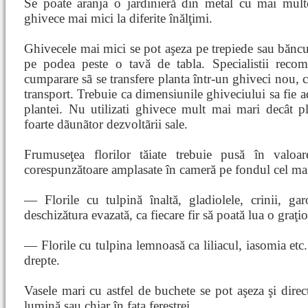
Se poate aranja o jardinieră din metal cu mai mult
ghivece mai mici la diferite înălţimi.
Ghivecele mai mici se pot aşeza pe trepiede sau băncuţe
pe podea peste o tavă de tabla. Specialistii rec
cumparare sã se transfere planta într-un ghiveci nou,
transport. Trebuie ca dimensiunile ghiveciului sa fie a
plantei. Nu utilizati ghivece mult mai mari decât pl
foarte dãunãtor dezvoltãrii sale.
Frumuseţea florilor tăiate trebuie pusă în valoa
corespunzătoare amplasate în cameră pe fondul cel mai 
— Florile cu tulpină înaltă, gladiolele, crinii, gar
deschizătura evazată, ca fiecare fir să poată lua o graţio
— Florile cu tulpina lemnoasă ca liliacul, iasomia etc. 
drepte.
Vasele mari cu astfel de buchete se pot aşeza şi direc
lumină sau chiar în faţa ferestrei.