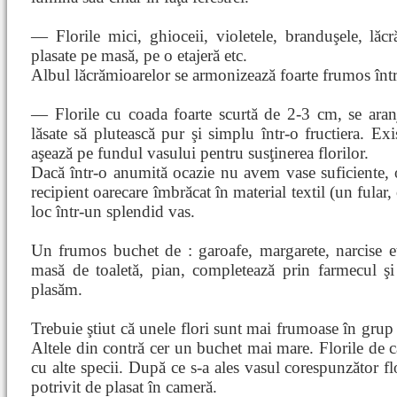
— Florile mici, ghioceii, violetele, branduşele, lă
plasate pe masă, pe o etajeră etc.
Albul lăcrămioarelor se armonizează foarte frumos într
— Florile cu coada foarte scurtă de 2-3 cm, se aran
lăsate să plutească pur şi simplu într-o fructiera. Exi
aşează pe fundul vasului pentru susţinerea florilor.
Dacă într-o anumită ocazie nu avem vase suficiente, o
recipient oarecare îmbrăcat în material textil (un fular
loc într-un splendid vas.
Un frumos buchet de : garoafe, margarete, narcise et
masă de toaletă, pian, completează prin farmecul şi g
plasăm.
Trebuie ştiut că unele flori sunt mai frumoase în grup m
Altele din contră cer un buchet mai mare. Florile de 
cu alte specii. După ce s-a ales vasul corespunzător flo
potrivit de plasat în cameră.