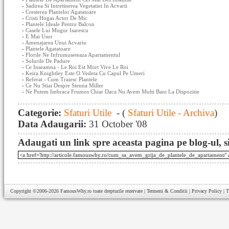
-
Sadirea Si Intretinerea Vegetatiei In Acvarii
-
Cresterea Plantelor Agatatoare
-
Cristi Hogas Actor De Mic
-
Plantele Ideale Pentru Balcon
-
Casele Lui Mugur Isarescu
-
E Mai Usor
-
Amenajarea Unui Acvariu
-
Plantele Agatatoare
-
Florile Ne Infrumuseteaza Apartamentul
-
Solurile De Padure
-
Ce Inseamna - Le Roi Est Mort Vive Le Roi
-
Keira Knightley Este O Vedeta Cu Capul Pe Umeri
-
Referat - Cum Traiesc Plantele
-
Ce Nu Stiai Despre Sienna Miller
-
Ne Putem Imbraca Frumos Chiar Daca Nu Avem Multi Bani La Dispozitie
Categorie:
Sfaturi Utile
- (
Sfaturi Utile - Archiva
)
Data Adaugarii:
31 October '08
Adaugati un link spre aceasta pagina pe blog-ul, si
Copyright ©2006-2026
FamousWhy.ro
toate drepturile rezervate |
Termeni & Conditii
|
Privacy Policy
|
T