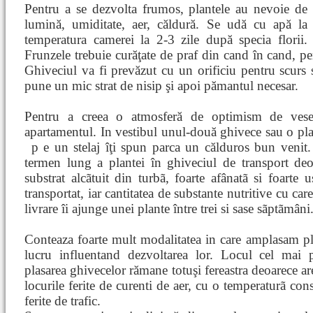
Pentru a se dezvolta frumos, plantele au nevoie de
lumină, umiditate, aer, căldură. Se udă cu apă la
temperatura camerei la 2-3 zile după specia florii.
Frunzele trebuie curăţate de praf din cand în cand, pen
Ghiveciul va fi prevăzut cu un orificiu pentru scurs 
pune un mic strat de nisip şi apoi pămantul necesar.
Pentru a creea o atmosferă de optimism de veseli
apartamentul. In vestibul unul-două ghivece sau o plan
p
e un stelaj îţi spun parca un călduros bun venit
termen lung a plantei în ghiveciul de transport deo
substrat alcãtuit din turbã, foarte afânatã si foarte
transportat, iar cantitatea de substante nutritive cu care
livrare îi ajunge unei plante între trei si sase sãptãmâni
Conteaza foarte mult modalitatea in care amplasam pla
lucru influentand dezvoltarea lor. Locul cel mai 
plasarea ghivecelor rămane totuşi fereastra deoarece a
locurile ferite de curenti de aer, cu o temperaturã cons
ferite de trafic.