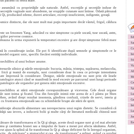
 un pacient cu febră mare.
seamănă cu proprietăţile sale naturale. Astfel, excreţiile şi secreţiile induse de
ecreţiile vaginale sunt abundente, iar erupţiile cutanate sunt întinse. Odată pătrunsă
Qi, producând edeme, dureri articulare, excreţii insuficiente, indigestie, greaţă.
smice distincte, dar ele sunt mult mai puţin importante decât vântul, frigul, căldura
 este un fenomen Yang, aducând cu sine simptome ca piele uscată, tuse uscată, astm,
ergiilor perverse cosmice.
Ed
otdeauna în urma expunerii la temperaturi excesive şi are drept simptome febră mare
Sa
Co
tă în consideraţie izolat. Ele pot fi identificate după semnele şi simptomele ce le
model organic unic, specific fiecărei entităţi individuale.
Ist
St
zechilibru al unui bolnav anume.
Vi
esurile zilnice şi stările emoţionale: bucuria, mânia, tristeţea, supărarea, melancolia,
Af
au frică şi teamă de exemplu, sunt considerate doar în ceea ce priveşte intensitatea
uate împreună în considerare. Desigur, stările emoţionale nu sunt prin ele însele
Mu
i patologice atunci când se manifestă în mod excesiv pe parcursul unei lungi perioade
Ce
e patologice ale organelor pot genera stări emoţionale excesive.
Sp
zechilibru ai stării emoţionale corespunzătoare şi viceversa. Cele două organe
ale sunt inima şi ficatul. Una din funcţiile inimii este aceea de a-1 păstra pe Shen
Lu
 Shen, având drept rezultat insomnia, gândirea confuză, crizele de nervi, isteria şi
Ga
e cu frustrarea emoţională sau cu schimbările bruşte ale stării de spirit.
In
ideraţie abuzurile alimentare sau nerespectarea unui regim dietetic. Se consideră că
Lu
ăţii sau invers, a inducerii bolii şi multe cărţi de literatură medicală chineză sunt
Jo
ătoare de transformarea ei în Qi şi sânge, aceste două organe sunt şi cel mai afectate
Es
tea şi cantitatea hranei sau a timpului de luare a mesei pot afecta sănătatea. Astfel,
rut ajuns la splină să fie transformat în Qi şi sânge deficient fie în întregul organism,
ţia „de măcinare" a stomacului şi cea „de transformare" a splinei, având ca rezultat