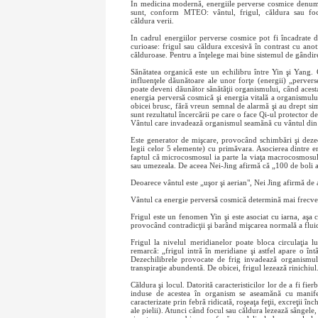
In medicina modernă, energiile perverse cosmice denumes
sunt, conform MTEO: vântul, frigul, căldura sau focu
căldura verii.
In cadrul energiilor perverse cosmice pot fi încadrate 
curioase: frigul sau căldura excesivă în contrast cu an
călduroase. Pentru a înţelege mai bine sistemul de gândire
Sănătatea organică este un echilibru între Yin şi Yang.
influenţele dăunătoare ale unor forţe (energii) „pervers
poate deveni dăunător sănătăţii organismului, când acesta
energia perversă cosmică şi energia vitală a organismului
obicei brusc, fără vreun semnal de alarmă şi au drept sim
sunt rezultatul încercării pe care o face Qi-ul protector 
Vântul care invadează organismul seamănă cu vântul din
Este generator de mişcare, provocând schimbări şi deze
legii celor 5 elemente) cu primăvara. Asocierea dintre 
faptul că microcosmosul ia parte la viaţa macrocosmosului
sau umezeala. De aceea Nei-Jing afirmă că „100 de boli a
Deoarece vântul este „uşor şi aerian", Nei Jing afirmă de 
Vântul ca energie perversă cosmică determină mai frecvent
Frigul este un fenomen Yin şi este asociat cu iarna, aşa 
provocând contradicţii şi barând mişcarea normală a flui
Frigul la nivelul meridianelor poate bloca circulaţia 
remarcă: „frigul intră în meridiane şi astfel apare o înt
Dezechilibrele provocate de frig invadează organismul 
transpiraţie abundentă. De obicei, frigul lezează rinichiul
Căldura şi locul. Datorită caracteristicilor lor de a fi fi
induse de acestea în organism se aseamănă cu manife
caracterizate prin febră ridicată, roşeaţa feţii, excreţii înc
ale pielii). Atunci când focul sau căldura lezează sângele