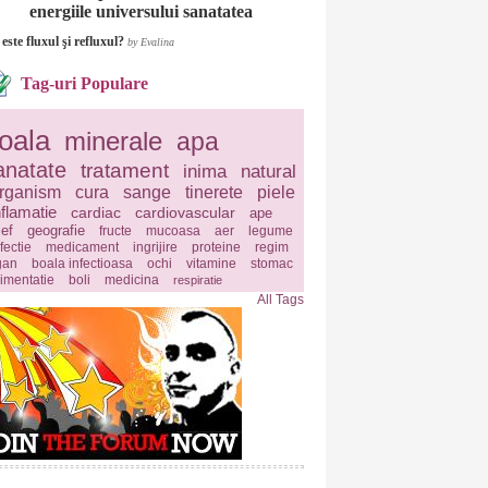
energiile universului sanatatea
este fluxul şi refluxul?
by Evalina
Tag-uri Populare
oala
minerale
apa
anatate
tratament
inima
natural
rganism
cura
sange
tinerete
piele
nflamatie
cardiac
cardiovascular
ape
ief
geografie
fructe
mucoasa
aer
legume
fectie
medicament
ingrijire
proteine
regim
gan
boala infectioasa
ochi
vitamine
stomac
limentatie
boli
medicina
respiratie
All Tags