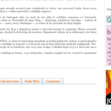
itatea sexuală excesivă este considerată cu factor care provoacă boala. Acest exces
Ce 
-
 şi o «cădere generală a vitalităţii organice.
nezi de îndreaptă către un mod de trai aflat în echilibru armonios cu Universul,
şi vârsta sa. Perioadele de timp Yang — dimineaţa, primăvara, tinereţea — trebuie să
 — seara, iarna, bătrâneţea — ar trebui să fie perioade de timp liniştite.
uxului lui Qi şi a sângelui şi pentru a dezvolta energia în organism. Munca excesivă
b
nge, ducând la deficienţe ale acestora. Organismul trebuie să se odihnească, dar lenea
s
TEO, se observă importanţa deosebită acordată legăturilor strânse şi interacţiunilor
o
 a sănătăţii în armonie cu Universul stau la baza filozofiei medicale tradiţionale. Nei-
cepe să se manifeste, este ca şi cum ai săpa o fântână după ce ţi s-a făcut sete sau a
i
rel
i (bărbaţi şi femei), ca şi vârstnicilor, familia ocupând un loc central în umanismul
in
or
a
Cele mai votate
Rank Mare
Comentate