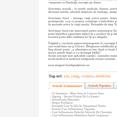
«simptome ca flatulenţă, eructaţii sau diaree.
Activitatea sexuală - în textele medicale chineze, activ
afectează rinichii, aducând simptome de lumbago, ameţeală
Activitatea fizică - intreaga viaţă activă pentru chi
anotimpurile, ca şi cu propria constituţie a individului 
fie perioade active în viaţa omului. Perioadele de timp Yin
Activitatea fizică este importantă pentru armonizarea fl
poate împiedica capacitatea splinei de a produce Qi şi sâ
excesivă poate slăbi vitalitatea lui Qi şi a sângelui.
Trăgând o concluzie asupra etiopatogeniei în concepţia M
care există între om şi Univers. Menţinerea echilibrului şi
Jing afirmă poetic: „a administra un leac după ce boala în
arunca armele după ce s-a declanşat bătălia".
Aceste precepte sunt aplicabile copiilor, oamenilor matur
social-medical al medicinii tradiţionale extrem-orientale.
sursa imaginii freedigitalphotos.ne
Tag-uri:
yin
,
yang
,
cosmos
,
medicina
Articole Populare
Articole Asemanatoare
-
Ce Inseamna - Mens Sana In Corpore Sano
-
Qigong - Sportul Preluat De La Asiatici
-
Semnificatia Planetelor
-
Despre Profilaxie
-
Energiile Care Se Afla In Organismul Nostru
-
Factorii Care Influenteaza Vegetatia
-
Cum Influenteaza Padurile Fabricile De Cherestea
-
Cum Influenteaza Altitudinea Apele Curgatoare