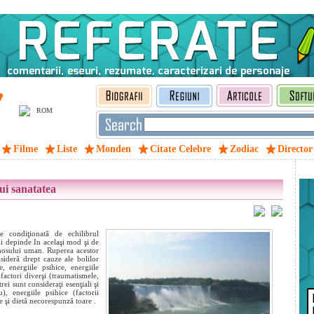
ROM
Filme
Liste
Monden
Citate Celebre
Zodiac
Director
ui sanatatea
e condiţionată de echilibrul
ui depinde In acelaşi mod şi de
mosului uman. Ruperea acestor
ideră drept cauze ale bolilor
, energiile psihice, energiile
 factori diverşi (traumatismele,
trei sunt consideraţi esenţiali şi
, energiile psihice (factorii
re şi dietă necorespunză
toare .