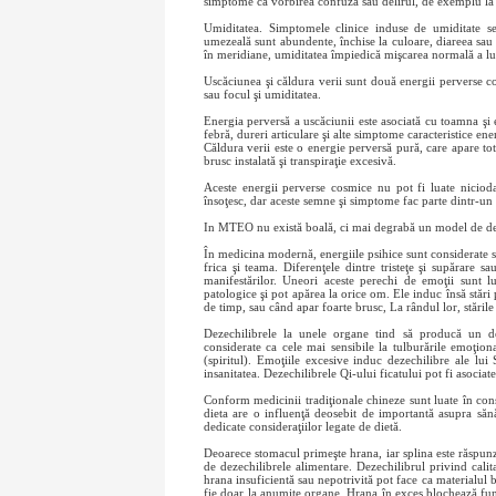
simptome ca vorbirea confuză sau delirul, de exemplu la
Umiditatea. Simptomele clinice induse de umiditate se a
umezeală sunt abundente, închise la culoare, diareea sau s
în meridiane, umiditatea împiedică mişcarea normală a lui 
Uscăciunea şi căldura verii sunt două energii perverse co
sau focul şi umiditatea.
Energia perversă a uscăciunii este asociată cu toamna şi
febră, dureri articulare şi alte simptome caracteristice en
Căldura verii este o energie perversă pură, care apare t
brusc instalată şi transpiraţie excesivă.
Aceste energii perverse cosmice nu pot fi luate nicioda
însoţesc, dar aceste semne şi simptome fac parte dintr-un 
In MTEO nu există boală, ci mai degrabă un model de de
În medicina modernă, energiile psihice sunt considerate str
frica şi teama. Diferenţele dintre tristeţe şi supărare s
manifestărilor. Uneori aceste perechi de emoţii sunt l
patologice şi pot apărea la orice om. Ele induc însă stăr
de timp, sau când apar foarte brusc, La rândul lor, stăril
Dezechilibrele la unele organe tind să producă un de
considerate ca cele mai sensibile la tulburările emoţion
(spiritul). Emoţiile excesive induc dezechilibre ale lui
insanitatea. Dezechilibrele Qi-ului ficatului pot fi asociat
Conform medicinii tradiţionale chineze sunt luate în cons
dieta are o influenţă deosebit de importantă asupra sănăt
dedicate consideraţiilor legate de dietă.
Deoarece stomacul primeşte hrana, iar splina este răspunz
de dezechilibrele alimentare. Dezechilibrul privind calita
hrana insuficientă sau nepotrivită pot face ca materialul b
fie doar la anumite organe. Hrana în exces blochează func