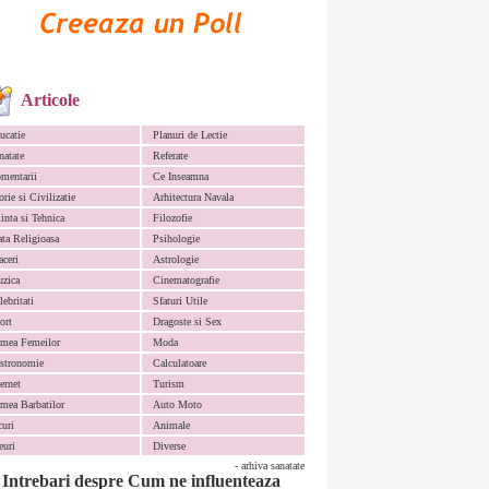
Articole
ucatie
Planuri de Lectie
natate
Referate
mentarii
Ce Inseamna
orie si Civilizatie
Arhitectura Navala
iinta si Tehnica
Filozofie
ata Religioasa
Psihologie
aceri
Astrologie
zica
Cinematografie
lebritati
Sfaturi Utile
ort
Dragoste si Sex
mea Femeilor
Moda
stronomie
Calculatoare
ternet
Turism
mea Barbatilor
Auto Moto
curi
Animale
euri
Diverse
- arhiva sanatate
Intrebari despre Cum ne influenteaza