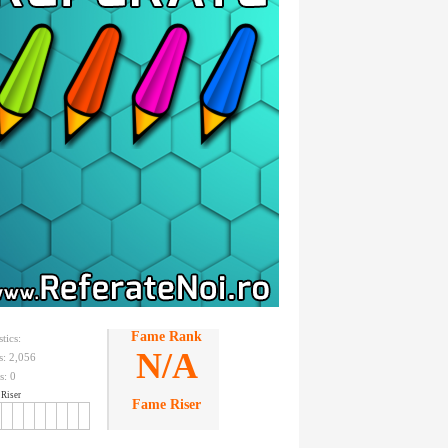
Fame Rank
stics:
N/A
ts: 2,056
s:
0
Riser
Fame Riser