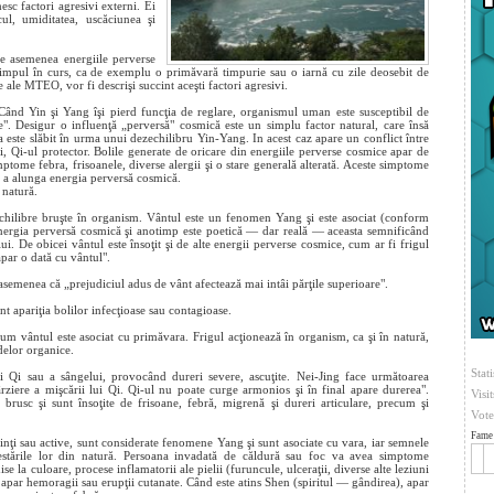
c factori agresivi externi. Ei
l, umiditatea, uscăciunea şi
de asemenea energiile perverse
otimpul în curs, ca de exemplu o primăvară timpurie sau o iarnă cu zile deosebit de
 ale MTEO, vor fi descrişi succint aceşti factori agresivi.
 Când Yin şi Yang îşi pierd funcţia de reglare, organismul uman este susceptibil de
e". Desigur o influenţă „perversă" cosmică este un simplu factor natural, care însă
 este slăbit în urma unui dezechilibru Yin-Yang. In acest caz apare un conflict între
, Qi-ul protector. Bolile generate de oricare din energiile perverse cosmice apar de
ptome febra, frisoanele, diverse alergii şi o stare generală alterată. Aceste simptome
de a alunga energia perversă cosmică.
 natură.
chilibre bruşte în organism. Vântul este un fenomen Yang şi este asociat (conform
energia perversă cosmică şi anotimp este poetică — dar reală — aceasta semnificând
. De obicei vântul este însoţit şi de alte energii perverse cosmice, cum ar fi frigul
par o dată cu vântul".
asemenea că „prejudiciul adus de vânt afectează mai intâi părţile superioare".
 apariţia bolilor infecţioase sau contagioase.
cum vântul este asociat cu primăvara. Frigul acţionează în organism, ca şi în natură,
delor organice.
Stati
lui Qi sau a sângelui, provocând dureri severe, ascuţite. Nei-Jing face următoarea
ârziere a mişcării lui Qi. Qi-ul nu poate curge armonios şi în final apare durerea".
Visi
brusc şi sunt însoţite de frisoane, febră, migrenă şi dureri articulare, precum şi
Vote
.
Fame 
erbinţi sau active, sunt considerate fenomene Yang şi sunt asociate cu vara, iar semnele
stările lor din natură. Persoana invadată de căldură sau foc va avea simptome
hise la culoare, procese inflamatorii ale pielii (furuncule, ulceraţii, diverse alte leziuni
, apar hemoragii sau erupţii cutanate. Când este atins Shen (spiritul — gândirea), apar