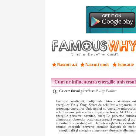
Nascuti azi
Nascuti unde
Educatie
Cum ne influenteaza energiile universul
Q:
Ce este fluxul şi refluxul?
- by Evalina
Conform medicinii tradiţionale chineze sănătatea est
energiilor Yin şi Yang. Starea de echilibru a organismul
rezonanţa energiilor Universului cu energiile microcos
echilibre energetice aduce după sine boala. MTEO cons
energiile perverse cosmice, energiile perverse curioase
alimentare, oboseala, activitatea sexuală exagerată şi alţi
microbii, intoxicaţiile) etc. Din toţi aceşti factori cauzali 
anume: energiile perverse cosmice (factorii de mediu)
emoţionali) şi energiile alimentare (abuzurile alimenta