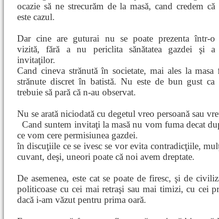
ocazie să ne strecurăm de la masă, cand credem că
este cazul.
Dar cine are guturai nu se poate prezenta într-o
vizită, fără a nu periclita sănătatea gazdei şi a
invitaţilor.
Cand cineva strănută în societate, mai ales la masa f
strănute discret în batistă. Nu este de bun gust ca 
trebuie să pară că n-au observat.
Nu se arată niciodată cu degetul vreo persoană sau vre
Cand suntem invitaţi la masă nu vom fuma decat după
ce vom cere permisiunea gazdei.
în discuţiile ce se ivesc se vor evita contradicţiile, 
cuvant, deşi, uneori poate că noi avem dreptate.
De asemenea, este cat se poate de firesc, şi de civil
politicoase cu cei mai retraşi sau mai timizi, cu cei pr
dacă i-am văzut pentru prima oară.