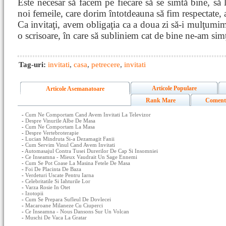
Este necesar să facem pe fiecare să se simtă bine, să l
noi femeile, care dorim întotdeauna să fim respectate, 
Ca invitaţi, avem obligaţia ca a doua zi să-i mulţumim g
o scrisoare, în care să subliniem cat de bine ne-am simţi
Tag-uri:
invitati
,
casa
,
petrecere
,
invitati
Articole Populare
Articole Asemanatoare
Rank Mare
Coment
-
Cum Ne Comportam Cand Avem Invitati La Televizor
-
Despre Vinurile Albe De Masa
-
Cum Ne Comportam La Masa
-
Despre Vertebroterapie
-
Lucian Mindruta Si-a Dezamagit Fanii
-
Cum Servim Vinul Cand Avem Invitati
-
Automasajul Contra Tusei Durerilor De Cap Si Insomniei
-
Ce Inseamna - Mieux Vaudrait Un Sage Ennemi
-
Cum Se Pot Coase La Masina Fetele De Masa
-
Foi De Placinta De Baza
-
Verdeturi Uscate Pentru Iarna
-
Celebritatile Si Iahturile Lor
-
Varza Rosie In Otet
-
Izotopii
-
Cum Se Prepara Sufleul De Dovlecei
-
Macaroane Milaneze Cu Ciuperci
-
Ce Inseamna - Nous Dansons Sur Un Volcan
-
Muschi De Vaca La Gratar