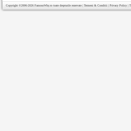
Copyright ©2006-2026
FamousWhy.ro
toate drepturile rezervate |
Termeni & Conditii
|
Privacy Policy
|
T