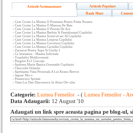
Articole Populare
Articole Asemanatoare
Rank Mare
Coment
-
Cum Croim La Masina O Posetauta Pentru Fetita Noastra
-
Cum Croim La Masina O Manusa De Baie
-
Cum Croim La Masina O Pernita De Ace
-
Cum Croim La Masina Barbita Si Pantalonasul Copilului
-
Cum Croim La Masina Scutecul-sac Al Copilului
-
Cum Croim La Masina Lenjeria Copilului
-
Cum Croim La Masina Cuvertura Copilului
-
Cum Croim La Masina Caciulita Copilului
-
Zarzavat Pentru Supe Si Ciorbe I
-
Ce Inseamna - Masina Infernala
-
Trandafiri Moldovenesti
-
Peugeot Ex1 Concept
-
Andreea Marin Banica Greutatile Copilariei
-
Chevrolet Orlando
-
Apetisanta Viata Personala A Lui Keanu Reeves
-
Jaguar Xkr-s
-
Pesmeciori Spritati
-
Viata Lui Dan Diaconescu In Afara Otv-ului
Categorie:
Lumea Femeilor
- (
Lumea Femeilor - Ar
Data Adaugarii:
12 August '10
Adaugati un link spre aceasta pagina pe blog-ul, si