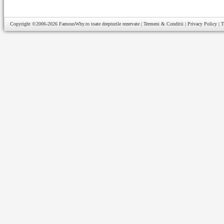
Copyright ©2006-2026
FamousWhy.ro
toate drepturile rezervate |
Termeni & Conditii
|
Privacy Policy
|
T