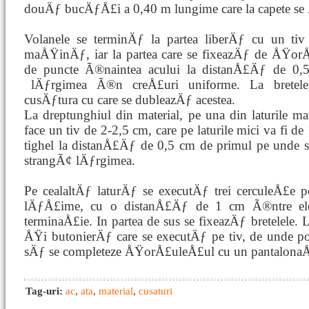
douÄƒ bucÄƒÅ£i a 0,40 m lungime care la capete se
Volanele se terminÄƒ la partea liberÄƒ cu un tiv
maÅŸinÄƒ, iar la partea care se fixeazÄƒ de ÅŸor
de puncte Ã®naintea acului la distanÅ£Äƒ de 0,5
lÄƒrgimea Ã®n creÅ£uri
uniforme. La brete
cusÄƒtura cu care se dubleazÄƒ acestea.
La dreptunghiul din material, pe una din laturile mar
face un tiv de 2-2,5 cm, care pe laturile mici va fi de
tighel la distanÅ£Äƒ de 0,5 cm de primul pe unde se
strangÃ¢ lÄƒrgimea.
Pe cealaltÄƒ laturÄƒ se executÄƒ trei cerculeÅ£e 
lÄƒÅ£ime, cu o distanÅ£Äƒ de 1 cm Ã®ntre ele
terminaÅ£ie. In partea de sus se fixeazÄƒ bretelele. 
ÅŸi butonierÄƒ care se executÄƒ pe tiv, de unde po
sÄƒ se completeze ÅŸorÅ£uleÅ£ul cu un pantalonaÅŸ
Tag-uri:
ac
,
ata
,
material
,
cusaturi