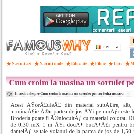
ROM
Nascuti azi
Nascuti unde
Educatie
Filme
Liste
M
Cum croim la masina un sortulet pe
Q:
Intreaba despre Cum croim la masina un sortulet pentru fetita noastra
Acest ÅŸorÅ£uleÅ£ din material subÅ£ire, alb
terminaÅ£ie Ã®n partea de jos ÅŸi pe umÄƒr este f
Broderia poate fi Ã®nlocuitÄƒ cu material colorat. Di
de 0,30 mX 1 m ÅŸi douÄƒ bucÄƒÅ£i pentru bre
dantelÄƒ se taie volanul de la partea de jos de 1,