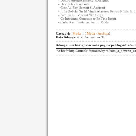
-
Despre Alfonso Herrera Rodrigues
-
Despre Nicolae Guta
-
Cine Au Fost Semitii Si Asirienii
-
Iulia Dobrin Nu Isi Vinde Afacerea Pentru Nimic In 
-
Familia Lui Vincent Van Gogh
-
Ce Inseamna Cunoaste-te Pe Tine Insuti
-
Carla Bruni Pasiunea Pentru Moda
Categorie:
Moda
- (
Moda - Archiva
)
Data Adaugarii:
20 September '10
Adaugati un link spre aceasta pagina pe blog-ul, site-u