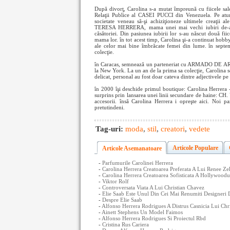
După divorţ, Carolina s-a mutat împreună cu fiicele sal
Relaţii Publice al CASEI PUCCI din Venezuela. Pe atu
societate veneau să-şi achiziţioneze ultimele creaţii
TERESA HERRERA, mama unei mai vechi iubiri de-a Car
căsătoriei. Din pasiunea iubirii lor s-au născut dou
mama lor. în tot acest timp, Carolina şi-a continuat hobbyu
ale celor mai bine îmbrăcate femei din lume. în septem
colecţie.
în Caracas, semnează un parteneriat cu ARMADO DE ARMA
la New York. La un an de la prima sa colecţie, Caroli
delicat, personal au fost doar cateva dintre adjectivele pe c
în 2000 îşi deschide primul boutique: Carolina Herrera
surprins prin lansarea unei linii secundare de haine: CH.
accesorii. însă Carolina Herrera i opreşte aici. Noi p
pretutindeni.
Tag-uri:
moda
,
stil
,
creatori
,
vedete
Articole Populare
Articole Asemanatoare
-
Parfumurile Carolinei Herrera
-
Carolina Herrera Creatoarea Preferata A Lui Renee Ze
-
Carolina Herrera Creatoarea Sofisticata A Hollywoodu
-
Viktor Rolf
-
Controversata Viata A Lui Christian Chavez
-
Elie Saab Este Unul Din Cei Mai Renumiti Designeri
-
Despre Elie Saab
-
Alfonso Herrera Rodrigues A Distrus Casnicia Lui Chr
-
Ainett Stephens Un Model Faimos
-
Alfonso Herrera Rodrigues Si Proiectul Rbd
-
Cristina Rus Cariera