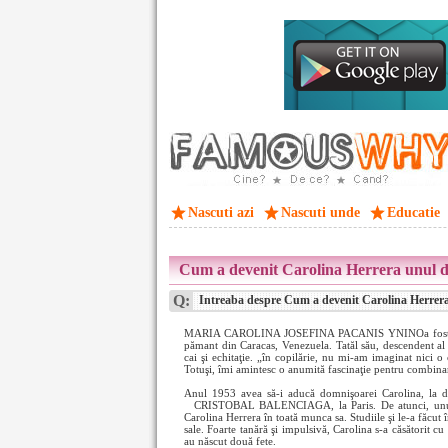
Nascuti azi
Nascuti unde
Educatie
Cum a devenit Carolina Herrera unul di
Q:
Intreaba despre Cum a devenit Carolina Herrera 
MARIA CAROLINA JOSEFINA PACANIS YNINOa fost cel de-
pămant din Caracas, Venezuela. Tatăl său, descendent al u
cai şi echitaţie. „în copilărie, nu mi-am imaginat nici o 
Totuşi, îmi amintesc o anumită fascinaţie pentru combinar
Anul 1953 avea să-i aducă domnişoarei Carolina, la doa
CRISTOBAL BALENCIAGA, la Paris. De atunci, unul 
Carolina Herrera în toată munca sa. Studiile şi le-a făcut 
sale. Foarte tanără şi impulsivă, Carolina s-a căsător
au născut două fete.