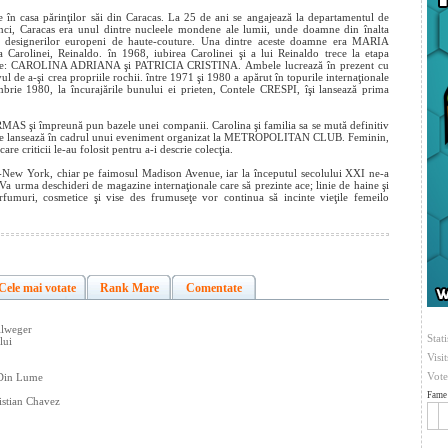
e în casa părinţilor săi din Caracas. La 25 de ani se angajează la departamentul de
nci, Caracas era unul dintre nucleele mondene ale lumii, unde doamne din înalta
 ale designerilor europeni de haute-couture. Una dintre aceste doamne era MARIA
olinei, Reinaldo. în 1968, iubirea Carolinei şi a lui Reinaldo trece la etapa
ă fiice: CAROLINA ADRIANA şi PATRICIA CRISTINA. Ambele lucrează în prezent cu
l de a-şi crea propriile rochii. între 1971 şi 1980 a apărut în topurile internaţionale
brie 1980, la încurajările bunului ei prieten, Contele CRESPI, îşi lansează prima
S şi împreună pun bazele unei companii. Carolina şi familia sa se mută definitiv
na se lansează în cadrul unui eveniment organizat la METROPOLITAN CLUB. Feminin,
are criticii le-au folosit pentru a-i descrie colecţia.
 -New York, chiar pe faimosul Madison Avenue, iar la începutul secolului XXI ne-a
 Va urma deschideri de magazine internaţionale care să prezinte ace; linie de haine şi
arfumuri, cosmetice şi vise des frumuseţe vor continua să incinte vieţile femeilo
Cele mai votate
Rank Mare
Comentate
llweger
Stati
lui
Visi
Vote
 Din Lume
Fame 
istian Chavez