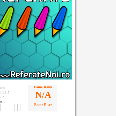
Fame Rank
stics:
N/A
ts: 2,115
s:
0
Riser
Fame Riser