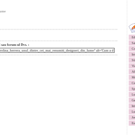
Lume
Ed
Sa
l sau forum-ul Dvs. :
Co
Ist
St
Vi
Af
Mu
Ce
Sp
Lu
Ga
In
Lu
Jo
Es