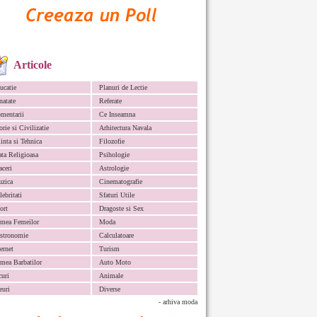
Articole
ucatie
Planuri de Lectie
natate
Referate
mentarii
Ce Inseamna
orie si Civilizatie
Arhitectura Navala
iinta si Tehnica
Filozofie
ata Religioasa
Psihologie
aceri
Astrologie
zica
Cinematografie
lebritati
Sfaturi Utile
ort
Dragoste si Sex
mea Femeilor
Moda
stronomie
Calculatoare
ternet
Turism
mea Barbatilor
Auto Moto
curi
Animale
euri
Diverse
- arhiva moda