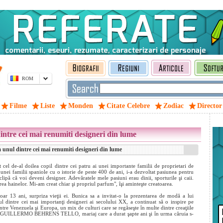
ROM
Filme
Liste
Monden
Citate Celebre
Zodiac
Director
ntre cei mai renumiti designeri din lume
unul dintre cei mai renumiti designeri din lume
al doilea copil dintre cei patru ai unei importante familii de proprietari de
nei familii spaniole cu o istorie de peste 400 de ani, i-a dezvoltat pasiunea pentru
clipă că voi deveni designer. Adevăratele mele pasiuni erau dinii, sporturile şi caii.
ea hainelor. Mi-am creat chiar şi propriul parfum", îşi aminteşte creatoarea.
r 13 ani, surpriza vieţii ei. Bunica sa a invitat-o la prezentarea de modă a lui
dintre cei mai importanţi designeri
ai secolului XX, a continuat să o inspire pe
între Venezuela şi Europa, un mix de culturi care se regăseşte în multe dintre creaţiile
it cu GUILLERMO BEHRENS TELLO, mariaj care a durat şapte ani şi în urma căruia s-