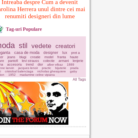
Intreaba despre Cum a devenit
rolina Herrera unul dintre cei mai
renumiti designeri din lume
Tag-uri Populare
oda
stil
vedete
creatori
eganta
casa de moda
designer
lux
pret a
ter
jeans
blugi
creatie
model
franta
haute
ure
pantofi
levi strauss
colectie
armani
lenjerie
ima
accesoriu
trend
dior
alber elbaz
1889
nne lanvin
jacques lenoir
practic
bijuterie
prada
i
cristobal balenciaga
nicholas ghesquiere
gaby
ion
1952
madamme celine vipiana
All Tags