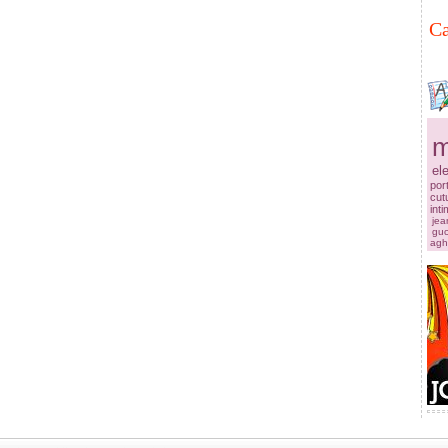
Ca
m
el
por
cut
int
jea
guc
agh