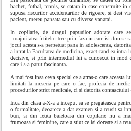
bachet, fotbal, tennis, se catara in case construite in
supusa riscurilor accidentarilor de rigoare, si desi v
pacient, mereu pansata sau cu diverse vanatai.
In copilarie, de dragul papusilor adorate care s
majoritatea fetitelor trec prin faza in care isi
doresc s
jocul acesta s-a perpetuat pana in adolescenta, datorita
a intrat la Facultatea de medicina, exact cand ea intra 
decisive, si prin intermediul lui a cunoscut in mod d
care i s-a parut fascinanta.
A mai fost insa ceva special ce a atras-o care aceasta l
limitati la meseria pe care o fac, profesia de medic 
procedurilor strict medicale, ci si datorita contaactului 
Inca din clasa a-X-a a inceput sa se pregateasca pentru
o formalitate, deoarece a dat examen si a reusit sa int
bun, si din fetita baietoasa din copilarie nu a m
frumoasa si feminine, care a stiut ce isi doreste si a reus