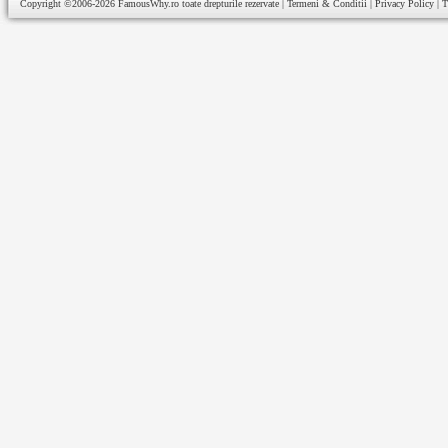
Copyright ©2006-2026
FamousWhy.ro
toate drepturile rezervate |
Termeni & Conditii
|
Privacy Policy
|
T