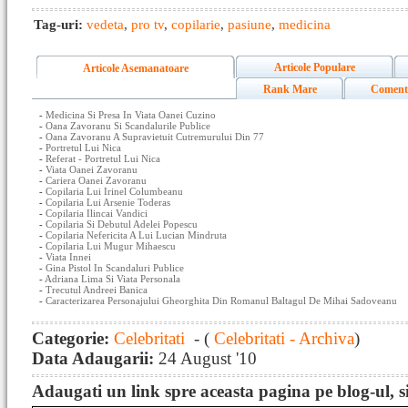
Tag-uri:
vedeta
,
pro tv
,
copilarie
,
pasiune
,
medicina
Articole Populare
Articole Asemanatoare
Rank Mare
Coment
-
Medicina Si Presa In Viata Oanei Cuzino
-
Oana Zavoranu Si Scandalurile Publice
-
Oana Zavoranu A Supravietuit Cutremurului Din 77
-
Portretul Lui Nica
-
Referat - Portretul Lui Nica
-
Viata Oanei Zavoranu
-
Cariera Oanei Zavoranu
-
Copilaria Lui Irinel Columbeanu
-
Copilaria Lui Arsenie Toderas
-
Copilaria Ilincai Vandici
-
Copilaria Si Debutul Adelei Popescu
-
Copilaria Nefericita A Lui Lucian Mindruta
-
Copilaria Lui Mugur Mihaescu
-
Viata Innei
-
Gina Pistol In Scandaluri Publice
-
Adriana Lima Si Viata Personala
-
Trecutul Andreei Banica
-
Caracterizarea Personajului Gheorghita Din Romanul Baltagul De Mihai Sadoveanu
Categorie:
Celebritati
- (
Celebritati - Archiva
)
Data Adaugarii:
24 August '10
Adaugati un link spre aceasta pagina pe blog-ul, si