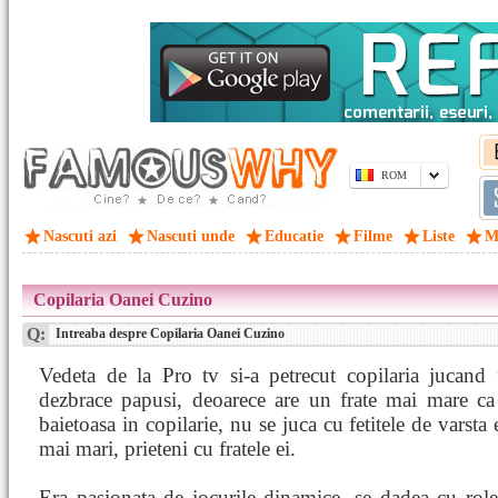
ROM
Nascuti azi
Nascuti unde
Educatie
Filme
Liste
M
Copilaria Oanei Cuzino
Q:
Intreaba despre Copilaria Oanei Cuzino
Vedeta de la Pro tv si-a petrecut copilaria jucand 
dezbrace papusi, deoarece are un frate mai mare ca 
baietoasa in copilarie, nu se juca cu fetitele de varsta
mai mari, prieteni cu fratele ei.
Era pasionata de jocurile dinamice, se dadea cu rolel