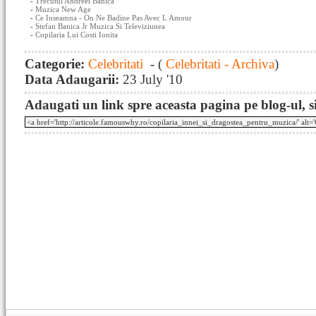
-
Trecutul Andreei Banica
-
Muzica New Age
-
Ce Inseamna - On Ne Badine Pas Avec L Amour
-
Stefan Banica Jr Muzica Si Televiziunea
-
Copilaria Lui Costi Ionita
Categorie:
Celebritati
- (
Celebritati - Archiva
)
Data Adaugarii:
23 July '10
Adaugati un link spre aceasta pagina pe blog-ul, si