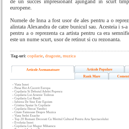
de un succes impresionant ajungand in scurt timp
europene.
Numele de Inna a fost usor de ales pentru a o repreze
alintata Alexandra de catre bunicul sau. Acesteia i s-
pentru a o reprezenta ca artista pentru ca era semnifi
este un nume scurt, usor de retinut si cu rezonanta.
Tag-uri:
copilarie
,
dragoste
,
muzica
Articole Populare
Articole Asemanatoare
Rank Mare
Coment
-
Viata Innei
-
Piesa Hot A Cucerit Europa
-
Copilaria Si Debutul Adelei Popescu
-
Copilaria Lui Arsenie Toderas
-
Copilaria Lui Randi
-
Iubirea De Sine Este Egoism
-
Cristina Spatar In Copilarie
-
Copilaria Ilincai Vandici
-
Citate Faimoase Despre Muzica
-
Viata Stelei Enache
-
Top 20 Romani Decorati Cu Meritul Cultural Pentru Arta Spectacolului
-
Evolutia Innei
-
Copilaria Lui Mugur Mihaescu