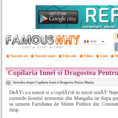
ROM
Nascuti azi
Nascuti unde
Educatie
Filme
Liste
M
Copilaria Innei si Dragostea Pentr
Q:
Intreaba despre Copilaria Innei si Dragostea Pentru Muzica
DeÅŸi s-a nascut si a copilÄƒrit in micul oraÅŸ Neptu
cursurile liceului economic din Mangalia iar dupa pr
sa urmeze Facultatea de Stiinte Politice din Constant
timp.