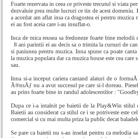
Foarte rezervata in ceea ce priveste trecutul si viata pe
dezvaluie prea multe lucruri ce tin de acest domeniu. Di
a acordat am aflat insa ca dragostea ei pentru muzica nu
ei au fost aceia care i-au insuflat-o.
Inca de mica reusea sa fredoneze foarte bine melodii de
8 ani parintii ei au decis sa o trimita la cursuri de ca
si pasiunea pentru muzica. Inna spune ca poate canta
la muzica populara dar ca muzica house este cea care se
sau.
Inna si-a inceput cariera cantand alaturi de o form
Ã®nsÄƒ nu a avut succesul pe care si-l doreau. Piesele 
au prins foarte bine in randul adolescentilor : "Good
Dupa ce i-a intalnit pe baietii de la Play&Win stilul 
Baietii au considerat ca stilul ce i se potriveste este 
comercial si cu mai multa priza la public decat baladel
Se pare ca baietii nu s-au inselat pentru ca melodia s