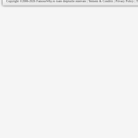
Copyright ©2006-2026
FamousWhy.ro
toate drepturile rezervate |
Termeni & Conditii
|
Privacy Policy
|
T